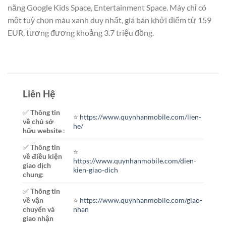
năng Google Kids Space, Entertainment Space. Máy chỉ có
một tuỳ chọn màu xanh duy nhất, giá bán khởi điểm từ 159
EUR, tương đương khoảng 3.7 triệu đồng.
Liên Hệ
✅
Thông tin
⭐️
https://www.quynhanmobile.com/lien-
về chủ sở
he/
hữu website
:
✅
Thông tin
⭐️
về điều kiện
https://www.quynhanmobile.com/dien-
giao dịch
kien-giao-dich
chung
:
✅
Thông tin
về vận
⭐️
https://www.quynhanmobile.com/giao-
chuyển và
nhan
giao nhận