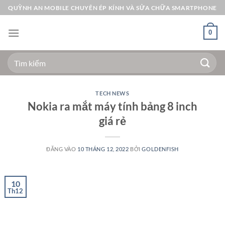
Bỏ
QUỲNH AN MOBILE CHUYÊN ÉP KÍNH VÀ SỬA CHỮA SMARTPHONE
qua
nội
0
dung
Tìm
kiếm:
TECH NEWS
Nokia ra mắt máy tính bảng 8 inch
giá rẻ
ĐĂNG VÀO
10 THÁNG 12, 2022
BỞI
GOLDENFISH
10
Th12