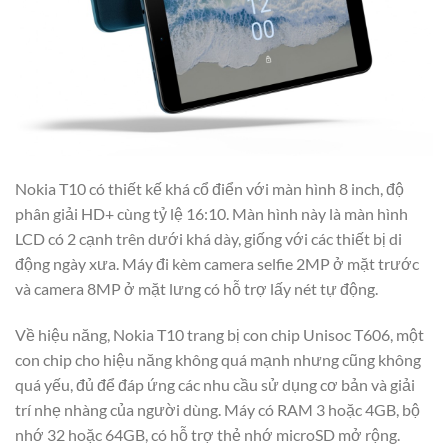
Nokia T10 có thiết kế khá cổ điển với màn hình 8 inch, độ
phân giải HD+ cùng tỷ lệ 16:10. Màn hình này là màn hình
LCD có 2 cạnh trên dưới khá dày, giống với các thiết bị di
động ngày xưa. Máy đi kèm camera selfie 2MP ở mặt trước
và camera 8MP ở mặt lưng có hỗ trợ lấy nét tự động.
Về hiệu năng, Nokia T10 trang bị con chip Unisoc T606, một
con chip cho hiệu năng không quá mạnh nhưng cũng không
quá yếu, đủ để đáp ứng các nhu cầu sử dụng cơ bản và giải
trí nhẹ nhàng của người dùng. Máy có RAM 3 hoặc 4GB, bộ
nhớ 32 hoặc 64GB, có hỗ trợ thẻ nhớ microSD mở rộng.