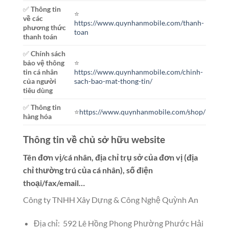
✅
Thông tin
⭐️
về các
https://www.quynhanmobile.com/thanh-
phương thức
toan
thanh toán
✅
Chính sách
bảo vệ thông
⭐️
tin cá nhân
https://www.quynhanmobile.com/chinh-
của người
sach-bao-mat-thong-tin/
tiêu dùng
✅
Thông tin
⭐️
https://www.quynhanmobile.com/shop/
hàng hóa
Thông tin về chủ sở hữu website
Tên đơn vị/cá nhân, địa chỉ trụ sở của đơn vị (địa
chỉ thường trú của cá nhân), số điện
thoại/fax/email…
Công ty TNHH Xây Dựng & Công Nghệ Quỳnh An
Địa chỉ: 592 Lê Hồng Phong Phường Phước Hải