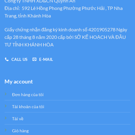
Công ty TNHH XD&CN Quỳnh An
Địa chỉ: 592 Lê Hồng Phong Phường Phước Hải , TP Nha
Trang, tỉnh Khánh Hòa
Giấy chứng nhận đăng ký kinh doanh số 4201905278 Ngày
cấp 28 tháng 8 năm 2020 cấp bới SỞ KẾ HOẠCH VÀ ĐẦU
TƯ TỈNH KHÁNH HÒA
CALL US
E-MAIL
My account
Đơn hàng của tôi
Tải khoản của tôi
Tải về
Giỏ hàng