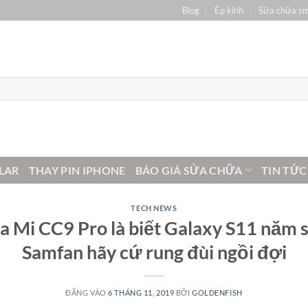
Blog
Ép kính
Sửa chữa s
LAR
THAY PIN IPHONE
BÁO GIÁ SỬA CHỮA
TIN TỨC
TECH NEWS
a Mi CC9 Pro là biết Galaxy S11 năm s
Samfan hãy cứ rung đùi ngồi đợi
ĐĂNG VÀO
6 THÁNG 11, 2019
BỞI
GOLDENFISH