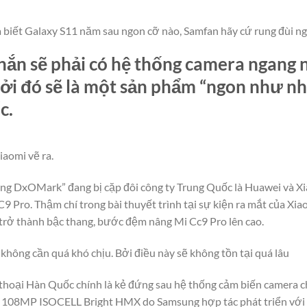
 biết Galaxy S11 năm sau ngon cỡ nào, Samfan hãy cứ rung đùi ng
hắn sẽ phải có hệ thống camera ngang 
ởi đó sẽ là một sản phẩm “ngon như nh
c.
aomi vẽ ra.
vàng DxOMark” đang bị cặp đôi công ty Trung Quốc là Huawei và Xi
 Pro. Thậm chí trong bài thuyết trình tại sự kiện ra mắt của Xiao
trở thành bậc thang, bước đệm nâng Mi Cc9 Pro lên cao.
không cần quá khó chịu. Bởi điều này sẽ không tồn tại quá lâu
thoại Hàn Quốc chính là kẻ đứng sau hệ thống cảm biến camera c
ến 108MP ISOCELL Bright HMX do Samsung hợp tác phát triển với 