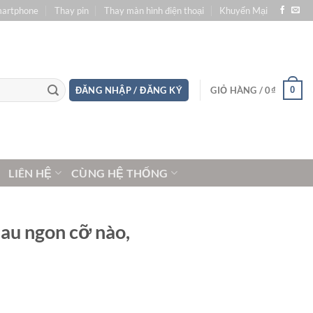
martphone
Thay pin
Thay màn hình điện thoại
Khuyến Mại
0
ĐĂNG NHẬP / ĐĂNG KÝ
GIỎ HÀNG /
0
₫
LIÊN HỆ
CÙNG HỆ THỐNG
au ngon cỡ nào,