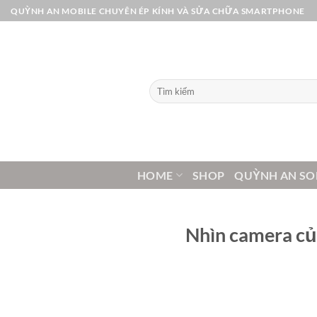
Bỏ
QUỲNH AN MOBILE CHUYÊN ÉP KÍNH VÀ SỬA CHỮA SMARTPHONE
qua
nội
dung
Tìm
kiếm:
HOME
SHOP
QUỲNH AN SO
Nhìn camera củ