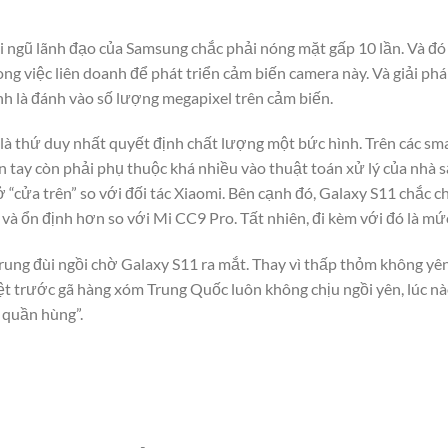
 ngũ lãnh đạo của Samsung chắc phải nóng mặt gấp 10 lần. Và đó đ
rong việc liên doanh để phát triển cảm biến camera này. Và giải 
h là đánh vào số lượng megapixel trên cảm biến.
là thứ duy nhất quyết định chất lượng một bức hình. Trên các sm
 tay còn phải phụ thuộc khá nhiều vào thuật toán xử lý của nhà s
ở “cửa trên” so với đối tác Xiaomi. Bên cạnh đó, Galaxy S11 chắc
à ổn định hơn so với Mi CC9 Pro. Tất nhiên, đi kèm với đó là mức
, rung đùi ngồi chờ Galaxy S11 ra mắt. Thay vì thấp thỏm không y
ệt trước gã hàng xóm Trung Quốc luôn không chịu ngồi yên, lúc
t quần hùng”.