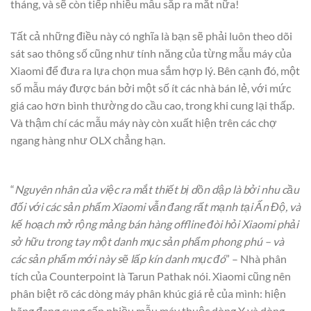
tháng, và sẽ còn tiếp nhiều mẫu sắp ra mắt nữa!
Tất cả những điều này có nghĩa là bạn sẽ phải luôn theo dõi
sát sao thông số cũng như tính năng của từng mẫu máy của
Xiaomi để đưa ra lựa chọn mua sắm hợp lý. Bên cạnh đó, một
số mẫu máy được bán bởi một số ít các nhà bán lẻ, với mức
giá cao hơn bình thường do cầu cao, trong khi cung lại thấp.
Và thậm chí các mẫu máy này còn xuất hiện trên các chợ
ngang hàng như OLX chẳng hạn.
“
Nguyên nhân của việc ra mắt thiết bị dồn dập là bởi nhu cầu
đối với các sản phẩm Xiaomi vẫn đang rất mạnh tại Ấn Độ, và
kế hoạch mở rộng mảng bán hàng offline đòi hỏi Xiaomi phải
sở hữu trong tay một danh mục sản phẩm phong phú – và
các sản phẩm mới này sẽ lấp kín danh mục đó
” – Nhà phân
tích của Counterpoint là Tarun Pathak nói. Xiaomi cũng nên
phân biệt rõ các dòng máy phân khúc giá rẻ của mình: hiện
hãng đang cung cấp nhiều mẫu máy thuộc dòng Y và dòng