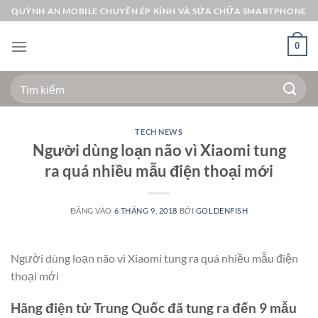
Bỏ
QUỲNH AN MOBILE CHUYÊN ÉP KÍNH VÀ SỬA CHỮA SMARTPHONE
qua
nội
0
dung
Tìm
kiếm:
TECH NEWS
Người dùng loạn não vì Xiaomi tung
ra quá nhiều mẫu điện thoại mới
ĐĂNG VÀO
6 THÁNG 9, 2018
BỞI
GOLDENFISH
Người dùng loạn não vì Xiaomi tung ra quá nhiều mẫu điện
thoại mới
Hãng điện tử Trung Quốc đã tung ra đến 9 mẫu