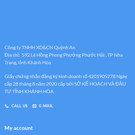
Công ty TNHH XD&CN Quỳnh An
Địa chỉ: 592 Lê Hồng Phong Phường Phước Hải , TP Nha
Trang, tỉnh Khánh Hòa
Giấy chứng nhận đăng ký kinh doanh số 4201905278 Ngày
cấp 28 tháng 8 năm 2020 cấp bới SỞ KẾ HOẠCH VÀ ĐẦU
TƯ TỈNH KHÁNH HÒA
CALL US
E-MAIL
My account