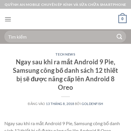
Bỏ
QUỲNH AN MOBILE CHUYÊN ÉP KÍNH VÀ SỬA CHỮA SMARTPHONE
qua
nội
0
dung
Tìm
kiếm:
TECH NEWS
Ngay sau khi ra mắt Android 9 Pie,
Samsung công bố danh sách 12 thiết
bị sẽ được nâng cấp lên Android 8
Oreo
ĐĂNG VÀO
13 THÁNG 8, 2018
BỞI
GOLDENFISH
Ngay sau khi ra mắt Android 9 Pie, Samsung công bố danh
sách 12 thiết bị sẽ được nâng cấp lên Android 8 Oreo