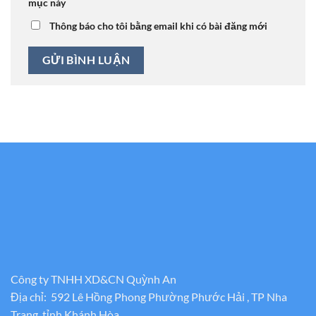
mục này
Thông báo cho tôi bằng email khi có bài đăng mới
Công ty TNHH XD&CN Quỳnh An
Địa chỉ: 592 Lê Hồng Phong Phường Phước Hải , TP Nha
Trang, tỉnh Khánh Hòa