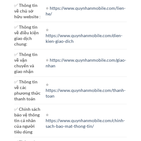
✅
Thông tin
⭐️
https://www.quynhanmobile.com/lien-
về chủ sở
he/
hữu website
:
✅
Thông tin
⭐️
về điều kiện
https://www.quynhanmobile.com/dien-
giao dịch
kien-giao-dich
chung
:
✅
Thông tin
về vận
⭐️
https://www.quynhanmobile.com/giao-
chuyển và
nhan
giao nhận
✅
Thông tin
⭐️
về các
https://www.quynhanmobile.com/thanh-
phương thức
toan
thanh toán
✅
Chính sách
bảo vệ thông
⭐️
tin cá nhân
https://www.quynhanmobile.com/chinh-
của người
sach-bao-mat-thong-tin/
tiêu dùng