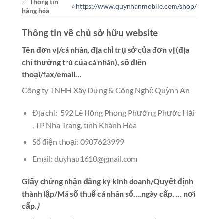
✅
Thông tin
⭐️
https://www.quynhanmobile.com/shop/
hàng hóa
Thông tin về chủ sở hữu website
Tên đơn vị/cá nhân, địa chỉ trụ sở của đơn vị (địa
chỉ thường trú của cá nhân), số điện
thoại/fax/email…
Công ty TNHH Xây Dựng & Công Nghệ Quỳnh An
Địa chỉ: 592 Lê Hồng Phong Phường Phước Hải
, TP Nha Trang, tỉnh Khánh Hòa
Số điện thoại: 0907623999
Email:
duyhau1610@gmail.com
Giấy chứng nhận đăng ký kinh doanh/Quyết định
thành lập/Mã số thuế cá nhân số….ngày cấp….. nơi
cấp.
)