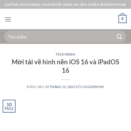
Bỏ
QUỲNH AN MOBILE CHUYÊN ÉP KÍNH VÀ SỬA CHỮA SMARTPHONE
qua
nội
0
dung
Tìm
kiếm:
TECH NEWS
Mời tải về hình nền iOS 16 và iPadOS
16
ĐĂNG VÀO
10 THÁNG 12, 2022
BỞI
GOLDENFISH
10
Th12