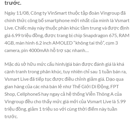
trước.
Ngày 11/08, Công ty VinSmart thuộc tập đoàn Vingroup đã
chính thức công bố smartphone mới nhất của mình là Vsmart
Live. Chiếc máy này thuộc phân khúc tầm trung và được định
giá 6.99 triệu đồng, được trang bị chip Snapdragon 675, RAM
4GB, màn hình 6.2 inch AMOLED “không tai thỏ”, cụm 3
camera, pin 4000mAh hỗ trợ sạc nhanh…
Mặc dù sở hữu mức cấu hình/giá bán được đánh giá là khá
cạnh tranh trong phân khúc, tuy nhiên chỉ sau 1 tuần bán ra,
Vsmart Live đã tiếp tục được điều chỉnh giảm giá. Dạo qua
gian hàng của các nhà bán lẻ như Thế Giới Di Động, FPT
Shop, CellphoneS hay ngay cả hệ thống Viễn Thông A của
Vingroup đều cho thấy mức giá mới của Vsmart Live là 5.99
triệu đồng, giảm 1 triệu so với cùng thời điểm này tuần
trước.