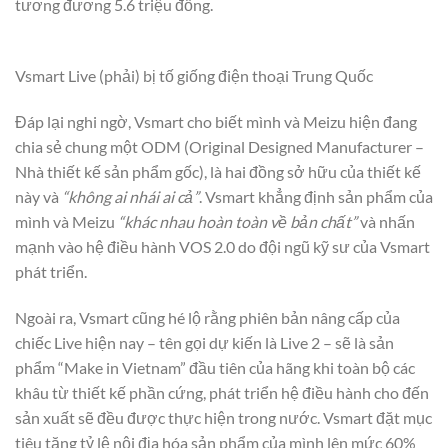
tương đương 5.6 triệu đồng.
Vsmart Live (phải) bị tố giống điện thoại Trung Quốc
Đáp lại nghi ngờ, Vsmart cho biết mình và Meizu hiện đang
chia sẻ chung một ODM (Original Designed Manufacturer –
Nhà thiết kế sản phẩm gốc), là hai đồng sở hữu của thiết kế
này và
“không ai nhái ai cả”
. Vsmart khẳng định sản phẩm của
mình và Meizu
“khác nhau hoàn toàn về bản chất”
và nhấn
mạnh vào hệ điều hành VOS 2.0 do đội ngũ kỹ sư của Vsmart
phát triển.
Ngoài ra, Vsmart cũng hé lộ rằng phiên bản nâng cấp của
chiếc Live hiện nay – tên gọi dự kiến là Live 2 – sẽ là sản
phẩm “Make in Vietnam” đầu tiên của hãng khi toàn bộ các
khâu từ thiết kế phần cứng, phát triển hệ điều hành cho đến
sản xuất sẽ đều được thực hiện trong nước. Vsmart đặt mục
tiêu tăng tỷ lệ nội địa hóa sản phẩm của mình lên mức 60%