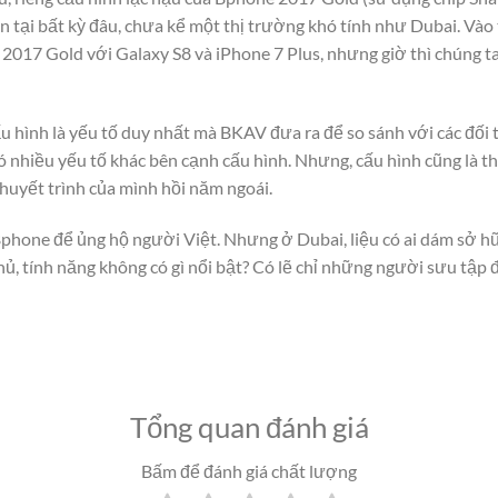
n tại bất kỳ đâu, chưa kể một thị trường khó tính như Dubai. Vào
017 Gold với Galaxy S8 và iPhone 7 Plus, nhưng giờ thì chúng ta 
u hình là yếu tố duy nhất mà BKAV đưa ra để so sánh với các đối 
ó nhiều yếu tố khác bên cạnh cấu hình. Nhưng, cấu hình cũng là 
thuyết trình của mình hồi năm ngoái.
phone để ủng hộ người Việt. Nhưng ở Dubai, liệu có ai dám sở hữ
thủ, tính năng không có gì nổi bật? Có lẽ chỉ những người sưu tập 
Tổng quan đánh giá
Bấm để đánh giá chất lượng