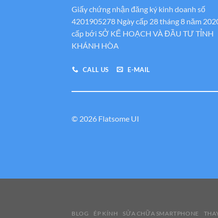
Giấy chứng nhận đăng ký kinh doanh số
4201905278 Ngày cấp 28 tháng 8 năm 202
cấp bới SỞ KẾ HOẠCH VÀ ĐẦU TƯ TỈNH
KHÁNH HÒA
CALL US
E-MAIL
© 2026 Flatsome UI
BLOG
ÉP KÍNH
SỬA CHỮA SMARTPHONE
THAY