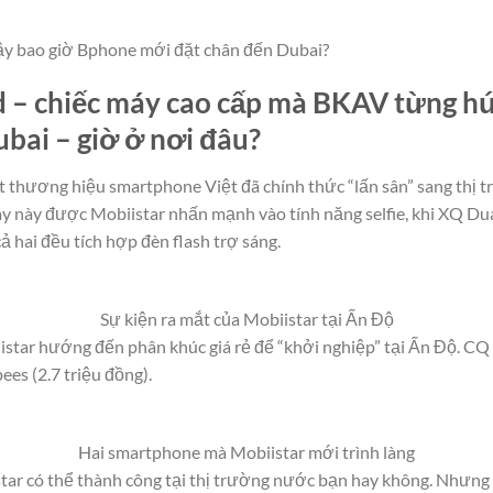
vậy bao giờ Bphone mới đặt chân đến Dubai?
 – chiếc máy cao cấp mà BKAV từng h
ubai – giờ ở nơi đâu?
 thương hiệu smartphone Việt đã chính thức “lấn sân” sang thị 
áy này được Mobiistar nhấn mạnh vào tính năng selfie, khi XQ D
 hai đều tích hợp đèn flash trợ sáng.
Sự kiện ra mắt của Mobiistar tại Ấn Độ
star hướng đến phân khúc giá rẻ để “khởi nghiệp” tại Ấn Độ. CQ c
es (2.7 triệu đồng).
Hai smartphone mà Mobiistar mới trình làng
tar có thể thành công tại thị trường nước bạn hay không. Nhưng ít