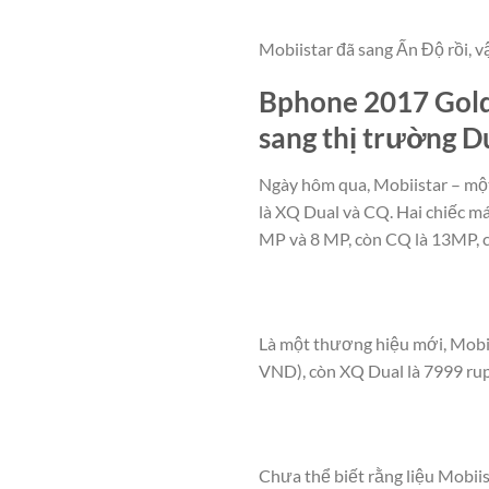
Mobiistar đã sang Ấn Độ rồi, 
Bphone 2017 Gold
sang thị trường D
Ngày hôm qua, Mobiistar – một
là XQ Dual và CQ. Hai chiếc m
MP và 8 MP, còn CQ là 13MP, cả
Là một thương hiệu mới, Mobii
VND), còn XQ Dual là 7999 rupe
Chưa thể biết rằng liệu Mobiis