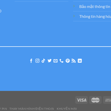
Bảo mật thông tin
0
Thông tin hàng hó
 PIN
THAY MÀN HÌNH ĐIỆN THOẠI
KHUYẾN MẠI