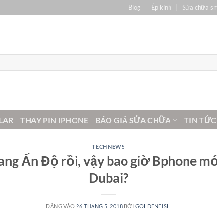
Blog
Ép kính
Sửa chữa s
LAR
THAY PIN IPHONE
BÁO GIÁ SỬA CHỮA
TIN TỨC
TECH NEWS
sang Ấn Độ rồi, vậy bao giờ Bphone mớ
Dubai?
ĐĂNG VÀO
26 THÁNG 5, 2018
BỞI
GOLDENFISH