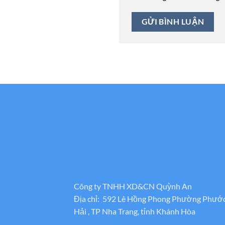
Công ty TNHH XD&CN Quỳnh An
Địa chỉ: 592 Lê Hồng Phong Phường Phướ
Hải , TP Nha Trang, tỉnh Khánh Hòa