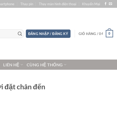
martphone
Thay pin
Thay màn hình điện thoại
Khuyến Mại
0
ĐĂNG NHẬP / ĐĂNG KÝ
GIỎ HÀNG /
0
₫
LIÊN HỆ
CÙNG HỆ THỐNG
i đặt chân đến