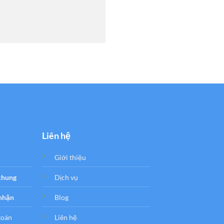
Liên hệ
Giới thiệu
 chung
Dịch vụ
 nhận
Blog
toán
Liên hệ