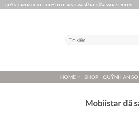
Bỏ
QUỲNH AN MOBILE CHUYÊN ÉP KÍNH VÀ SỬA CHỮA SMARTPHONE
qua
nội
dung
Tìm
kiếm:
HOME
SHOP
QUỲNH AN SO
Mobiistar đã 