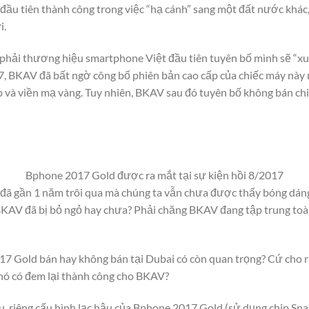
ầu tiên thành công trong việc “hạ cánh” sang một đất nước khác
i.
 phải thương hiệu smartphone Việt đầu tiên tuyên bố mình sẽ “xu
17, BKAV đã bất ngờ công bố phiên bản cao cấp của chiếc máy nà
p và viền mạ vàng. Tuy nhiên, BKAV sau đó tuyên bố không bán ch
Bphone 2017 Gold được ra mắt tại sự kiện hồi 8/2017
n đã gần 1 năm trôi qua mà chúng ta vẫn chưa được thấy bóng dá
BKAV đã bị bỏ ngỏ hay chưa? Phải chăng BKAV đang tập trung toàn
7 Gold bán hay không bán tại Dubai có còn quan trọng? Cứ cho 
 nó có đem lại thành công cho BKAV?
u, riêng cấu hình lạc hậu của Bphone 2017 Gold (sử dụng chip Sn