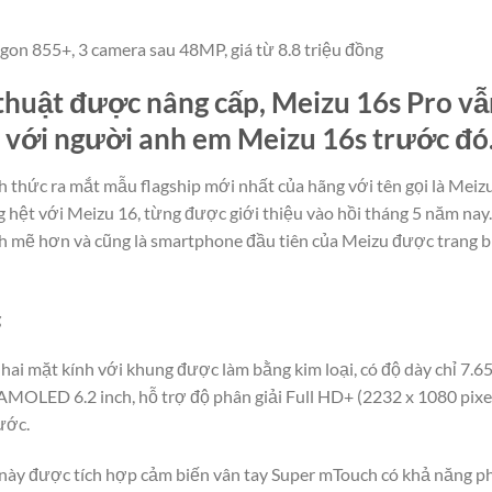
gon 855+, 3 camera sau 48MP, giá từ 8.8 triệu đồng
 thuật được nâng cấp, Meizu 16s Pro v
o với người anh em Meizu 16s trước đó
 thức ra mắt mẫu flagship mới nhất của hãng với tên gọi là Meizu
g hệt với Meizu 16, từng được giới thiệu vào hồi tháng 5 năm nay. 
h mẽ hơn và cũng là smartphone đầu tiên của Meizu được trang b
g
 hai mặt kính với khung được làm bằng kim loại, có độ dày chỉ 7
MOLED 6.2 inch, hỗ trợ độ phân giải Full HD+ (2232 x 1080 pixel)
ước.
 này được tích hợp cảm biến vân tay Super mTouch có khả năng p