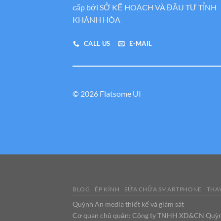
cấp bới SỞ KẾ HOẠCH VÀ ĐẦU TƯ TỈNH
KHÁNH HÒA
CALL US
E-MAIL
© 2026 Flatsome UI
BLOG
ÉP KÍNH
SỬA CHỮA SMARTPHONE
THAY
Quỳnh An media thiết kế và giám sát
Cơ quan chủ quản: Công ty TNHH XD&CN Quỳ