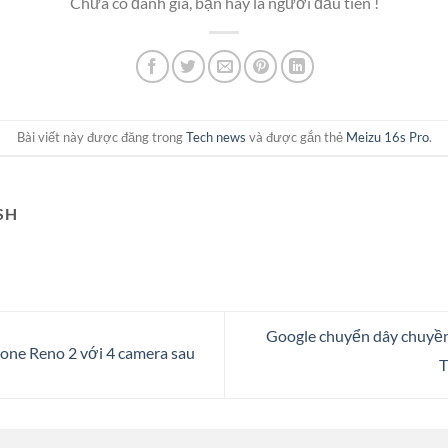
Chưa có đánh giá, bạn hãy là người đầu tiên !
Bài viết này được đăng trong
Tech news
và được gắn thẻ
Meizu 16s Pro
.
SH
Google chuyển dây chuyền
ne Reno 2 với 4 camera sau
T