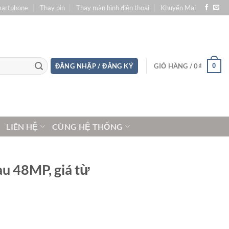
martphone
Thay pin
Thay màn hình điện thoại
Khuyến Mại
0
ĐĂNG NHẬP / ĐĂNG KÝ
GIỎ HÀNG /
0
₫
LIÊN HỆ
CÙNG HỆ THỐNG
au 48MP, giá từ