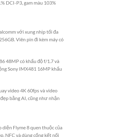
96.1% DCI-P3, gam màu 103%
alcomm với xung nhịp tối đa
256GB. Viên pin đi kèm máy có
86 48MP có khẩu độ f/1.7 và
u rộng Sony IMX481 16MP khẩu
ay video 4K 60fps và video
m đẹp bằng AI, cũng như nhận
ao diện Flyme 8 quen thuộc của
ép, NFC và dùng cổng kết nối