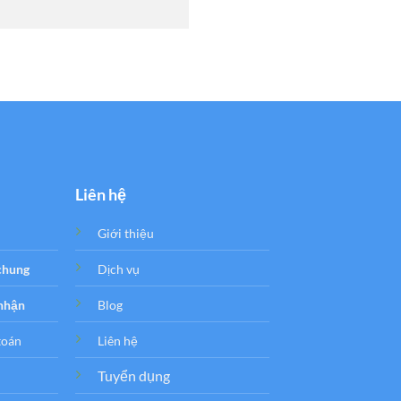
Liên hệ
Giới thiệu
 chung
Dịch vụ
 nhận
Blog
toán
Liên hệ
Tuyển dụng