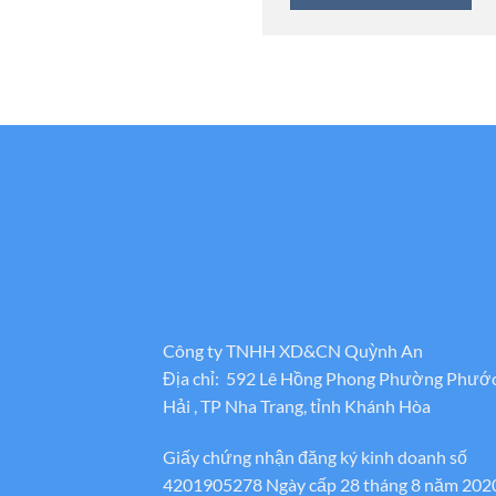
Công ty TNHH XD&CN Quỳnh An
Địa chỉ: 592 Lê Hồng Phong Phường Phướ
Hải , TP Nha Trang, tỉnh Khánh Hòa
Giấy chứng nhận đăng ký kinh doanh số
4201905278 Ngày cấp 28 tháng 8 năm 202