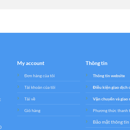
My account
Thông tin
Đơn hàng của tôi
Thông tin website
Tải khoản của tôi
Điều kiện giao dịch
c
Tải về
Vận chuyển và giao
Giỏ hàng
Phương thức thanh 
Bảo mật thông tin
0