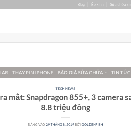
Blog
Ép kính
Sửa chữa s
LAR
THAY PIN IPHONE
BÁO GIÁ SỬA CHỮA
TIN TỨC
TECH NEWS
ra mắt: Snapdragon 855+, 3 camera s
8.8 triệu đồng
ĐĂNG VÀO
29 THÁNG 8, 2019
BỞI
GOLDENFISH