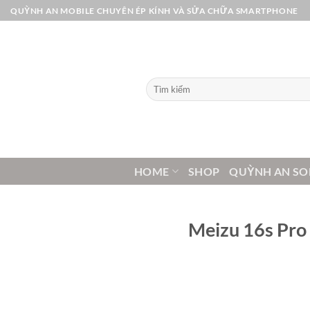
Bỏ
QUỲNH AN MOBILE CHUYÊN ÉP KÍNH VÀ SỬA CHỮA SMARTPHONE
qua
nội
dung
Tìm
kiếm:
HOME
SHOP
QUỲNH AN SO
Meizu 16s Pro 