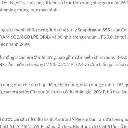
 16s. Ngoài ra, nó cũng đi kèm với các tính năng như gam màu 
Dimming chống loạn màn hình.
ang sức mạnh phần cứng đến từ vi xử lý Snapdragon 855+ của Qu
g RAM 6GB/8GB LPDDR4X và bộ nhớ trong chuẩn UFS 3.0 lên tới 
sạc nhanh 24W.
hệ thống 3 camera ở mặt lưng, bao gồm cảm biến chính Sony IMX5
OIS, cảm biến tele Sony IMX350 20MP f/2.4 và cảm biến góc siê
h năng như chế độ chụp đêm, chân dung, nhận dạng cảnh, HDR, qu
ó, camera selfie đặt ở mặt trước có độ phân giải 20MP, hỗ trợ là
 được cài sẵn hệ điều hành Android 9 Pie khi bán ra, dựa trên gi
 bị hỗ trợ 2 SIM, Wi-Fi băng tần kép, Bluetooth 5.0, GPS tần số k