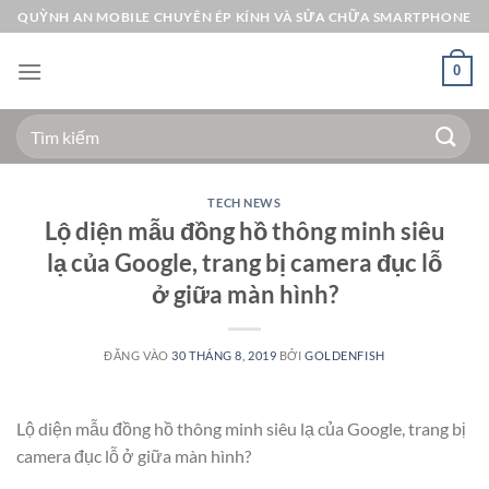
Bỏ
QUỲNH AN MOBILE CHUYÊN ÉP KÍNH VÀ SỬA CHỮA SMARTPHONE
qua
nội
0
dung
Tìm
kiếm:
TECH NEWS
Lộ diện mẫu đồng hồ thông minh siêu
lạ của Google, trang bị camera đục lỗ
ở giữa màn hình?
ĐĂNG VÀO
30 THÁNG 8, 2019
BỞI
GOLDENFISH
Lộ diện mẫu đồng hồ thông minh siêu lạ của Google, trang bị
camera đục lỗ ở giữa màn hình?