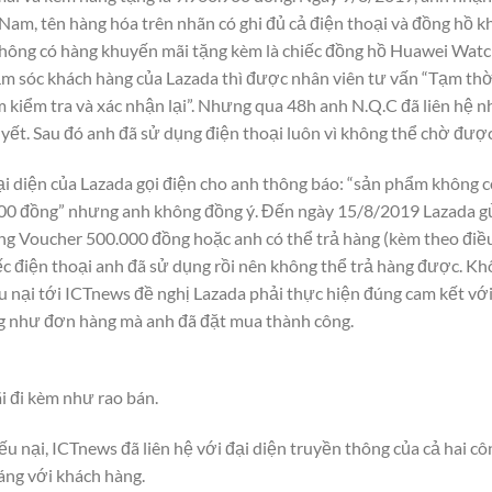
 Nam, tên hàng hóa trên nhãn có ghi đủ cả điện thoại và đồng hồ
hông có hàng khuyến mãi tặng kèm là chiếc đồng hồ Huawei Watch 2
ăm sóc khách hàng của Lazada thì được nhân viên tư vấn “Tạm th
kiểm tra và xác nhận lại”. Nhưng qua 48h anh N.Q.C đã liên hệ n
uyết. Sau đó anh đã sử dụng điện thoại luôn vì không thể chờ đượ
i diện của Lazada gọi điện cho anh thông báo: “sản phẩm không 
000 đồng” nhưng anh không đồng ý. Đến ngày 15/8/2019 Lazada gử
ng Voucher 500.000 đồng hoặc anh có thể trả hàng (kèm theo điề
c điện thoại anh đã sử dụng rồi nên không thể trả hàng được. Kh
u nại tới ICTnews đề nghị Lazada phải thực hiện đúng cam kết với
g như đơn hàng mà anh đã đặt mua thành công.
 đi kèm như rao bán.
iếu nại, ICTnews đã liên hệ với đại diện truyền thông của cả hai c
đáng với khách hàng.