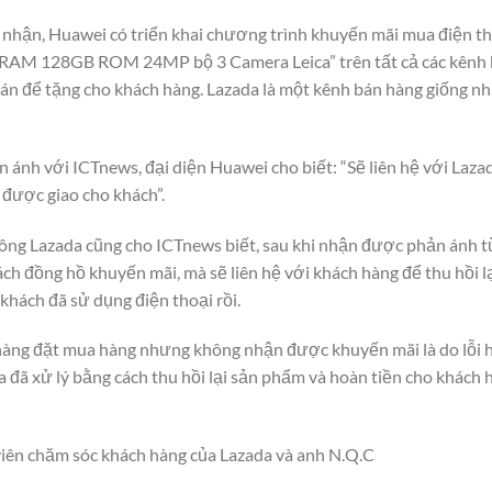
 nhận, Huawei có triển khai chương trình khuyến mãi mua điện t
RAM 128GB ROM 24MP bộ 3 Camera Leica” trên tất cả các kênh b
án để tặng cho khách hàng. Lazada là một kênh bán hàng giống như
ánh với ICTnews, đại diện Huawei cho biết: “Sẽ liên hệ với Laza
 được giao cho khách”.
hông Lazada cũng cho ICTnews biết, sau khi nhận được phản ánh t
hách đồng hồ khuyến mãi, mà sẽ liên hệ với khách hàng để thu hồi 
 khách đã sử dụng điện thoại rồi.
hàng đặt mua hàng nhưng không nhận được khuyến mãi là do lỗi h
 đã xử lý bằng cách thu hồi lại sản phẩm và hoàn tiền cho khách 
viên chăm sóc khách hàng của Lazada và anh N.Q.C