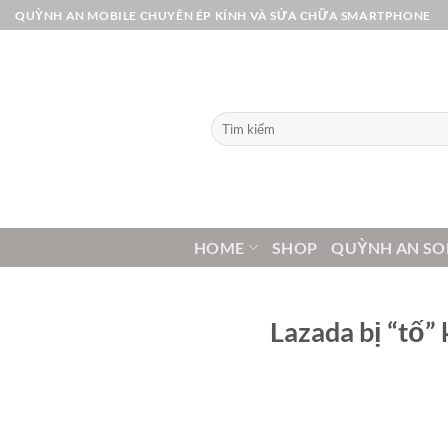
Bỏ
QUỲNH AN MOBILE CHUYÊN ÉP KÍNH VÀ SỬA CHỮA SMARTPHONE
qua
nội
dung
Tìm
kiếm:
HOME
SHOP
QUỲNH AN SO
Lazada bị “tố”