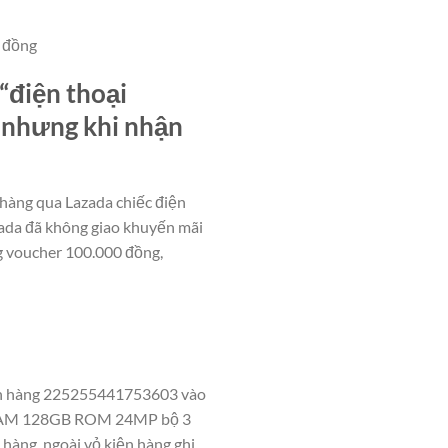
u đồng
“điện thoại
 nhưng khi nhận
hàng qua Lazada chiếc điện
ada đã không giao khuyến mãi
ng voucher 100.000 đồng,
đơn hàng 225255441753603 vào
B RAM 128GB ROM 24MP bộ 3
hàng, ngoài vỏ kiện hàng ghi