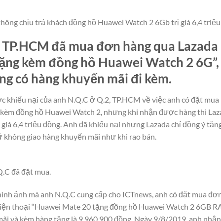
không chịu trả khách đồng hồ Huawei Watch 2 6Gb trị giá 6,4 triệ
 TP.HCM đã mua đơn hàng qua Lazada 
ặng kèm đồng hồ Huawei Watch 2 6G”,
ng có hàng khuyến mãi đi kèm.
 khiếu nại của anh N.Q.C ở Q.2, TP.HCM về việc anh có đặt mua 
 kèm đồng hồ Huawei Watch 2, nhưng khi nhận được hàng thì Laz
ị giá 6,4 triệu đồng. Anh đã khiếu nại nhưng Lazada chỉ đồng ý tặ
 không giao hàng khuyến mãi như khi rao bán.
.C đã đặt mua.
à hình ảnh mà anh N.Q.C cung cấp cho ICTnews, anh có đặt mua 
 điện thoại “Huawei Mate 20 tặng đồng hồ Huawei Watch 2 6G
mãi và kèm hàng tặng là 9.960.900 đồng. Ngày 9/8/2019, anh nhận 