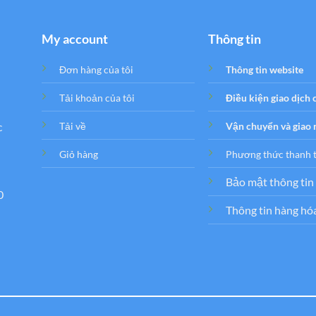
My account
Thông tin
Đơn hàng của tôi
Thông tin website
Tải khoản của tôi
Điều kiện giao dịch
c
Tải về
Vận chuyển và giao
Giỏ hàng
Phương thức thanh 
Bảo mật thông tin
0
Thông tin hàng hó