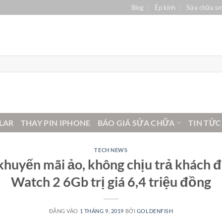
Blog
Ép kính
Sửa chữa s
LAR
THAY PIN IPHONE
BÁO GIÁ SỬA CHỮA
TIN TỨC
TECH NEWS
 khuyến mãi ảo, không chịu trả khách
Watch 2 6Gb trị giá 6,4 triệu đồng
ĐĂNG VÀO
1 THÁNG 9, 2019
BỞI
GOLDENFISH