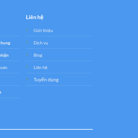
Liên hệ
Giới thiệu
 chung
Dịch vụ
 nhận
Blog
toán
Liên hệ
Tuyển dụng
a