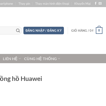
martphone
Thay pin
Thay màn hình điện thoại
Khuyến Mại
0
ĐĂNG NHẬP / ĐĂNG KÝ
GIỎ HÀNG /
0
₫
LIÊN HỆ
CÙNG HỆ THỐNG
 đồng hồ Huawei