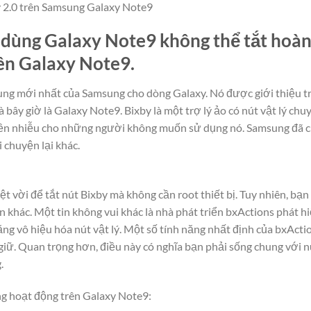
y 2.0 trên Samsung Galaxy Note9
dùng Galaxy Note9 không thể tắt hoàn
ên Galaxy Note9.
ung mới nhất của Samsung cho dòng Galaxy. Nó được giới thiệu t
 bây giờ là Galaxy Note9. Bixby là một trợ lý ảo có nút vật lý chu
hiền nhiễu cho những người không muốn sử dụng nó. Samsung đã 
 chuyện lại khác.
t vời để tắt nút Bixby mà không cần root thiết bị. Tuy nhiên, bạn 
 khác. Một tin không vui khác là nhà phát triển bxActions phát hi
ng vô hiệu hóa nút vật lý. Một số tính năng nhất định của bxAct
iữ. Quan trọng hơn, điều này có nghĩa bạn phải sống chung với n
.
ng hoạt động trên Galaxy Note9: