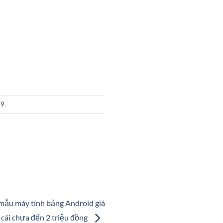
e9
.
 mẫu máy tính bảng Android giá
ó cái chưa đến 2 triệu đồng