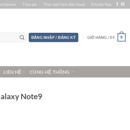
martphone
Thay pin
Thay màn hình điện thoại
Khuyến Mại
0
ĐĂNG NHẬP / ĐĂNG KÝ
GIỎ HÀNG /
0
₫
LIÊN HỆ
CÙNG HỆ THỐNG
Galaxy Note9