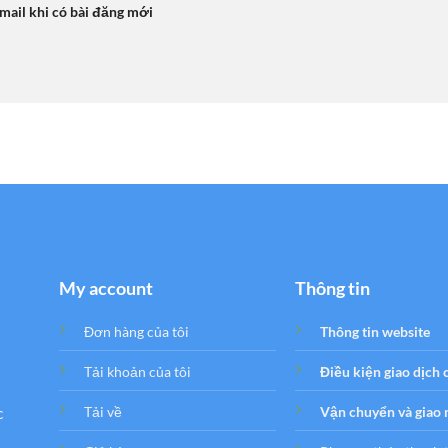
mail khi có bài đăng mới
My account
Thông tin
Đơn hàng của tôi
Thông tin website
Tải khoản của tôi
Điều kiện giao dịch
c
Tải về
Vận chuyển và giao