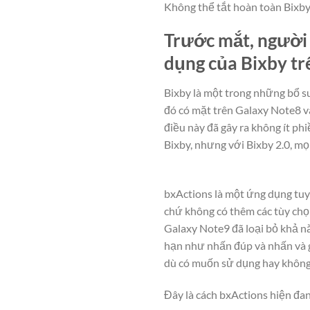
Không thể tắt hoàn toàn Bixb
Trước mắt, người 
dụng của Bixby tr
Bixby là một trong những bổ s
đó có mặt trên Galaxy Note8 và
điều này đã gây ra không ít p
Bixby, nhưng với Bixby 2.0, mọi
bxActions là một ứng dụng tuyệ
chứ không có thêm các tùy chọn
Galaxy Note9 đã loại bỏ khả nă
hạn như nhấn đúp và nhấn và g
dù có muốn sử dụng hay không
Đây là cách bxActions hiện đa