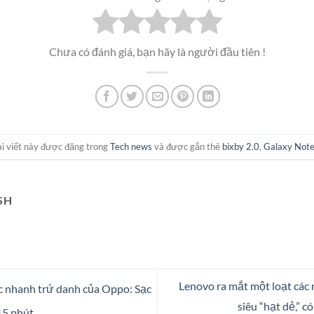
Chưa có đánh giá, bạn hãy là người đầu tiên !
ài viết này được đăng trong
Tech news
và được gắn thẻ
bixby 2.0
,
Galaxy Not
SH
Lenovo ra mắt một loạt các
c nhanh trứ danh của Oppo: Sạc
siêu “hạt dẻ,” c
15 phút