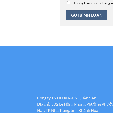
Thông báo cho tôi bằng e
Công ty TNHH XD&CN Quỳnh An
Địa chỉ: 592 Lê Hồng Phong Phường Phướ
Hải , TP Nha Trang, tỉnh Khánh Hòa