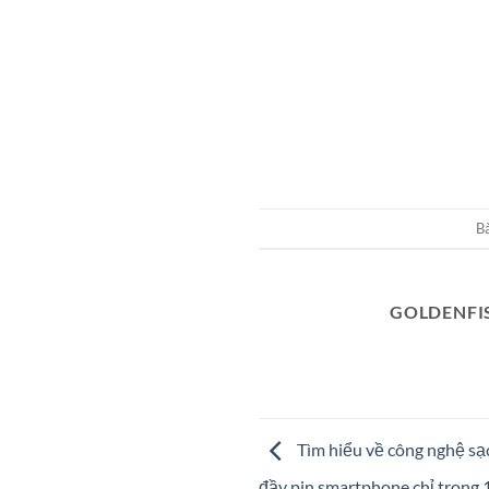
B
GOLDENFI
Tìm hiểu về công nghệ sạ
đầy pin smartphone chỉ trong 