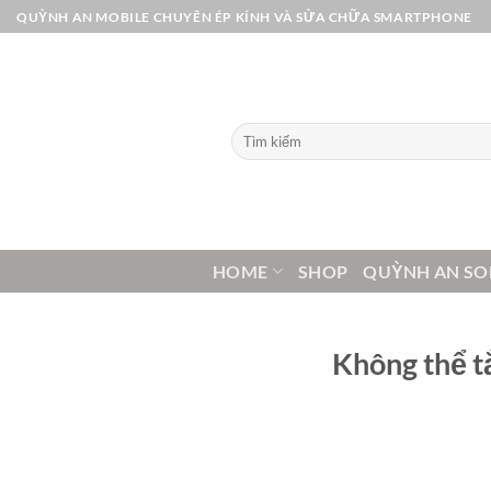
Bỏ
QUỲNH AN MOBILE CHUYÊN ÉP KÍNH VÀ SỬA CHỮA SMARTPHONE
qua
nội
dung
Tìm
kiếm:
HOME
SHOP
QUỲNH AN SO
Không thể t