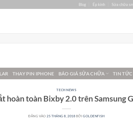
Blog
Ép kính
Sửa chữa s
LAR
THAY PIN IPHONE
BÁO GIÁ SỬA CHỮA
TIN TỨC
TECH NEWS
ắt hoàn toàn Bixby 2.0 trên Samsung 
ĐĂNG VÀO
25 THÁNG 8, 2018
BỞI
GOLDENFISH