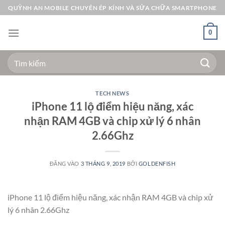
Bỏ
QUỲNH AN MOBILE CHUYÊN ÉP KÍNH VÀ SỬA CHỮA SMARTPHONE
qua
nội
0
dung
Tìm
kiếm:
TECH NEWS
iPhone 11 lộ điểm hiệu năng, xác
nhận RAM 4GB và chip xử lý 6 nhân
2.66Ghz
ĐĂNG VÀO
3 THÁNG 9, 2019
BỞI
GOLDENFISH
iPhone 11 lộ điểm hiệu năng, xác nhận RAM 4GB và chip xử
lý 6 nhân 2.66Ghz