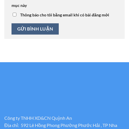
mục này
Thông báo cho tôi bằng email khi có bài đăng mới
Công ty TNHH XD&CN Quỳnh An
Địa chỉ: 592 Lê Hồng Phong Phường Phước Hải , TP Nha