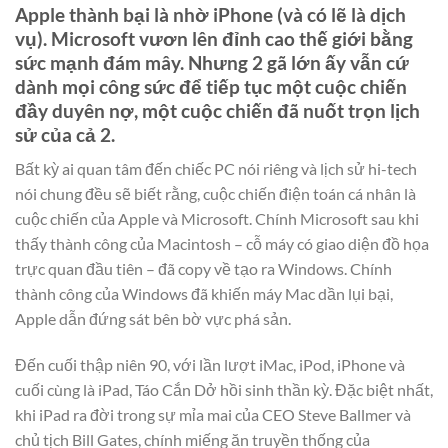
Apple thành bại là nhờ iPhone (và có lẽ là dịch
vụ). Microsoft vươn lên đỉnh cao thế giới bằng
sức mạnh đám mây. Nhưng 2 gã lớn ấy vẫn cứ
dành mọi công sức để tiếp tục một cuộc chiến
đầy duyên nợ, một cuộc chiến đã nuốt trọn lịch
sử của cả 2.
Bất kỳ ai quan tâm đến chiếc PC nói riêng và lịch sử hi-tech
nói chung đều sẽ biết rằng, cuộc chiến điện toán cá nhân là
cuộc chiến của Apple và Microsoft. Chính Microsoft sau khi
thấy thành công của Macintosh – cỗ máy có giao diện đồ họa
trực quan đầu tiên – đã copy về tạo ra Windows. Chính
thành công của Windows đã khiến máy Mac dần lụi bại,
Apple dẫn đứng sát bên bờ vực phá sản.
Đến cuối thập niên 90, với lần lượt iMac, iPod, iPhone và
cuối cùng là iPad, Táo Cắn Dở hồi sinh thần kỳ. Đặc biệt nhất,
khi iPad ra đời trong sự mỉa mai của CEO Steve Ballmer và
chủ tịch Bill Gates, chính miếng ăn truyền thống của