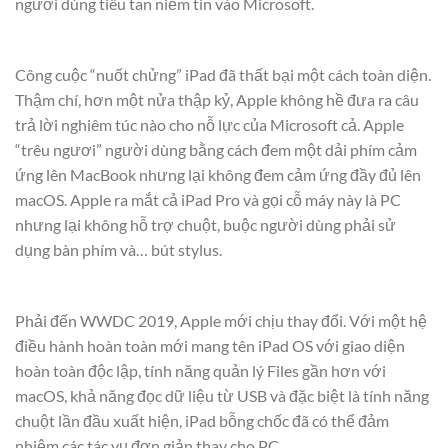
người dùng tiêu tan niềm tin vào Microsoft.
Công cuộc “nuốt chửng” iPad đã thất bại một cách toàn diện.
Thậm chí, hơn một nửa thập kỷ, Apple không hề đưa ra câu
trả lời nghiêm túc nào cho nỗ lực của Microsoft cả. Apple
“trêu ngươi” người dùng bằng cách đem một dải phím cảm
ứng lên MacBook nhưng lại không đem cảm ứng đầy đủ lên
macOS. Apple ra mắt cả iPad Pro và gọi cỗ máy này là PC
nhưng lại không hỗ trợ chuột, buộc người dùng phải sử
dụng bàn phím và… bút stylus.
Phải đến WWDC 2019, Apple mới chịu thay đổi. Với một hệ
điều hành hoàn toàn mới mang tên iPad OS với giao diện
hoàn toàn độc lập, tính năng quản lý Files gần hơn với
macOS, khả năng đọc dữ liệu từ USB và đặc biệt là tính năng
chuột lần đầu xuất hiện, iPad bỗng chốc đã có thể đảm
nhiệm các tác vụ đơn giản thay cho PC.