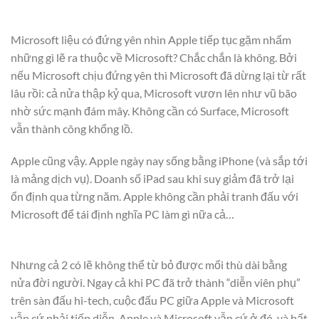
Microsoft liệu có đứng yên nhìn Apple tiếp tục gặm nhấm
những gì lẽ ra thuộc về Microsoft? Chắc chắn là không. Bởi
nếu Microsoft chịu đứng yên thì Microsoft đã dừng lại từ rất
lâu rồi: cả nửa thập kỷ qua, Microsoft vươn lên như vũ bão
nhờ sức mạnh đám mây. Không cần có Surface, Microsoft
vẫn thành công khổng lồ.
Apple cũng vậy. Apple ngày nay sống bằng iPhone (và sắp tới
là mảng dịch vụ). Doanh số iPad sau khi suy giảm đã trở lại
ổn định qua từng năm. Apple không cần phải tranh đấu với
Microsoft để tái định nghĩa PC làm gì nữa cả…
Nhưng cả 2 có lẽ không thể từ bỏ được mối thù dài bằng
nửa đời người. Ngay cả khi PC đã trở thành “diễn viên phụ”
trên sàn đấu hi-tech, cuộc đấu PC giữa Apple và Microsoft
vẫn cứ phải tiếp diễn. Apple và Microsoft vẫn cứ ở đó, và bất