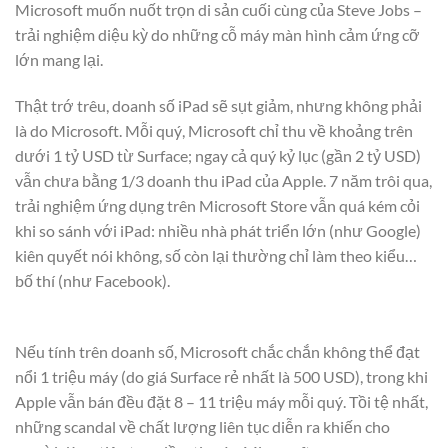
Microsoft muốn nuốt trọn di sản cuối cùng của Steve Jobs –
trải nghiệm diệu kỳ do những cỗ máy màn hình cảm ứng cỡ
lớn mang lại.
Thật trớ trêu, doanh số iPad sẽ sụt giảm, nhưng không phải
là do Microsoft. Mỗi quý, Microsoft chỉ thu về khoảng trên
dưới 1 tỷ USD từ Surface; ngay cả quý kỷ lục (gần 2 tỷ USD)
vẫn chưa bằng 1/3 doanh thu iPad của Apple. 7 năm trôi qua,
trải nghiệm ứng dụng trên Microsoft Store vẫn quá kém cỏi
khi so sánh với iPad: nhiều nhà phát triển lớn (như Google)
kiên quyết nói không, số còn lại thường chỉ làm theo kiểu…
bố thí (như Facebook).
Nếu tính trên doanh số, Microsoft chắc chắn không thể đạt
nổi 1 triệu máy (do giá Surface rẻ nhất là 500 USD), trong khi
Apple vẫn bán đều đặt 8 – 11 triệu máy mỗi quý. Tồi tệ nhất,
những scandal về chất lượng liên tục diễn ra khiến cho