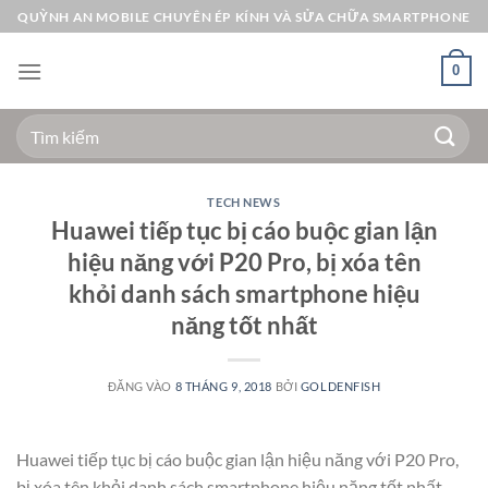
Bỏ
QUỲNH AN MOBILE CHUYÊN ÉP KÍNH VÀ SỬA CHỮA SMARTPHONE
qua
nội
0
dung
Tìm
kiếm:
TECH NEWS
Huawei tiếp tục bị cáo buộc gian lận
hiệu năng với P20 Pro, bị xóa tên
khỏi danh sách smartphone hiệu
năng tốt nhất
ĐĂNG VÀO
8 THÁNG 9, 2018
BỞI
GOLDENFISH
Huawei tiếp tục bị cáo buộc gian lận hiệu năng với P20 Pro,
bị xóa tên khỏi danh sách smartphone hiệu năng tốt nhất