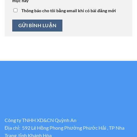
mục này
Thông báo cho tôi bằng email khi có bài đăng mới
Công ty TNHH XD&CN Quỳnh An
Địa chỉ: 592 Lê Hồng Phong Phường Phước Hải , TP Nha
Trang, tỉnh Khánh Hòa