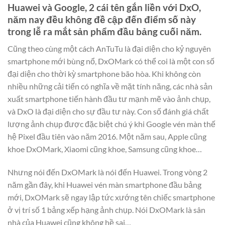
Huawei và Google, 2 cái tên gắn liền với DxO,
năm nay đều không đề cập đến điểm số này
trong lễ ra mắt sản phẩm đầu bảng cuối năm.
Cũng theo cùng một cách AnTuTu là đại diện cho kỷ nguyên
smartphone mới bùng nổ, DxOMark có thể coi là một con số
đại diện cho thời kỳ smartphone bão hòa. Khi không còn
nhiều những cải tiến có nghĩa về mặt tính năng, các nhà sản
xuất smartphone tiến hành đầu tư mạnh mẽ vào ảnh chụp,
và DxO là đại diện cho sự đầu tư này. Con số đánh giá chất
lượng ảnh chụp được đặc biệt chú ý khi Google vén màn thế
hệ Pixel đầu tiên vào năm 2016. Một năm sau, Apple cũng
khoe DxOMark, Xiaomi cũng khoe, Samsung cũng khoe…
Nhưng nói đến DxOMark là nói đến Huawei. Trong vòng 2
năm gần đây, khi Huawei vén màn smartphone đầu bảng
mới, DxOMark sẽ ngay lập tức xướng tên chiếc smartphone
ở vị trí số 1 bảng xếp hạng ảnh chụp. Nói DxOMark là sân
nhà của Huawei cũng không hề sai…