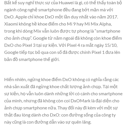
Bất kể suy nghĩ thực sự của Huawei là gì, có thể thấy toàn bộ
ngành công nghệ smartphone đều đang bớt mặn mà với
DxO. Apple chỉ khoe DxO một lần duy nhất vào năm 2017.
Xiaomi không hề khoe điểm cho Mi 9 hay Mi Mix Alpha,
trong khi dòng Mix vẫn luôn được tự phong là “smartphone
cho ảnh chụp”. Google từ năm ngoái đã không còn khoe điểm
DxO cho Pixel 3 tại sự kiện. Với Pixel 4 ra mắt ngày 15/10,
Google tiếp tục bỏ qua con số đã được chính Pixel 1 đưa lên
bản đồ smartphone thế giới.
Hiển nhiên, ngừng khoe điểm DxO không có nghĩa rằng các
nhà sản xuất đã ngừng khoe chất lượng ảnh chụp. Tại một
sự kiện, họ vẫn luôn dành những lời có cánh cho smartphone
của mình, nhưng đã không còn coi DxOMark là đại diện cho
ảnh chụp smartphone nữa. Thay đổi này đi kèm với một sự
thật đau lòng dành cho DxO: con đường sống của công ty
này cũng là con đường dẫn vào sự quên lãng.