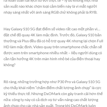
ra hoàn toàn sai lệch so với thực tế – lý do không một nhà
sản xuất nào khác chọn loại cảm biến này là vì mắt người
nhạy sáng nhất với ánh sáng RGB chứ không phải là RYB.
Hay Galaxy S10 5G đạt điểm số video rất cao một phần vì…
đặt chế độ quay 4K làm mặc định. Trước đó, Galaxy S10 bản
thường và Plus đều đã có hỗ trợ quay 4K nhưng lại chọn Full
HD làm mặc định. Video quay trên smartphone chắc chắn sẽ
được xem trên smartphone nhiều nhất – liệu người dùng có
cần tận hưởng 4K trên màn hình nhỏ bé của điện thoại hay
không?
Rõ ràng, những trường hợp như P30 Pro và Galaxy S10 5G
cho thấy khái niệm “chấm điểm chất lượng ảnh chụp” là cực
kỳ thiếu thực tế. Nhưng DxOMark còn gây tranh cãi hơn thế
nữa: công ty này có cả dịch vụ tư vấn nâng cao chất lượng
ảnh chụp cho các nhà sản xuất. Trong khi DxOMark luôn