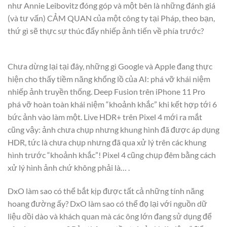
như Annie Leibovitz đóng góp và một bên là những đánh giá
(và tư vấn) CẢM QUAN của một công ty tại Pháp, theo bạn,
thứ gì sẽ thực sự thúc đẩy nhiếp ảnh tiến về phía trước?
Chưa dừng lại tại đây, những gì Google và Apple đang thực
hiện cho thấy tiềm năng khổng lồ của AI: phá vỡ khái niệm
nhiếp ảnh truyền thống. Deep Fusion trên iPhone 11 Pro
phá vỡ hoàn toàn khái niệm “khoảnh khắc” khi kết hợp tới 6
bức ảnh vào làm một. Live HDR+ trên Pixel 4 mới ra mắt
cũng vậy: ảnh chưa chụp nhưng khung hình đã được áp dụng
HDR, tức là chưa chụp nhưng đã qua xử lý trên các khung
hình trước “khoảnh khắc”! Pixel 4 cũng chụp đêm bằng cách
xử lý hình ảnh chứ không phải là… .
DxO làm sao có thể bắt kịp được tất cả những tính năng
hoang đường ấy? DxO làm sao có thể đọ lại với nguồn dữ
liệu dồi dào và khách quan mà các ông lớn đang sử dụng để