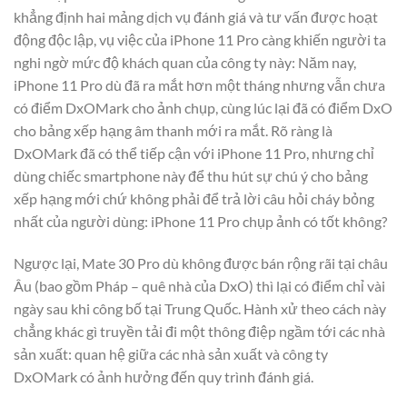
khẳng định hai mảng dịch vụ đánh giá và tư vấn được hoạt
động độc lập, vụ việc của iPhone 11 Pro càng khiến người ta
nghi ngờ mức độ khách quan của công ty này: Năm nay,
iPhone 11 Pro dù đã ra mắt hơn một tháng nhưng vẫn chưa
có điểm DxOMark cho ảnh chụp, cùng lúc lại đã có điểm DxO
cho bảng xếp hạng âm thanh mới ra mắt. Rõ ràng là
DxOMark đã có thể tiếp cận với iPhone 11 Pro, nhưng chỉ
dùng chiếc smartphone này để thu hút sự chú ý cho bảng
xếp hạng mới chứ không phải để trả lời câu hỏi cháy bỏng
nhất của người dùng: iPhone 11 Pro chụp ảnh có tốt không?
Ngược lại, Mate 30 Pro dù không được bán rộng rãi tại châu
Âu (bao gồm Pháp – quê nhà của DxO) thì lại có điểm chỉ vài
ngày sau khi công bố tại Trung Quốc. Hành xử theo cách này
chẳng khác gì truyền tải đi một thông điệp ngầm tới các nhà
sản xuất: quan hệ giữa các nhà sản xuất và công ty
DxOMark có ảnh hưởng đến quy trình đánh giá.