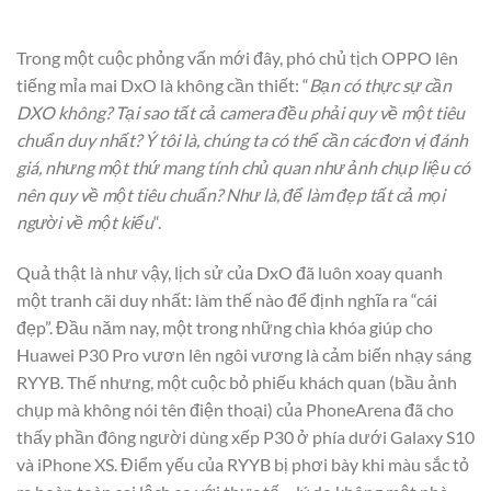
Trong một cuộc phỏng vấn mới đây, phó chủ tịch OPPO lên
tiếng mỉa mai DxO là không cần thiết: “
Bạn có thực sự cần
DXO không? Tại sao tất cả camera đều phải quy về một tiêu
chuẩn duy nhất? Ý tôi là, chúng ta có thể cần các đơn vị đánh
giá, nhưng một thứ mang tính chủ quan như ảnh chụp liệu có
nên quy về một tiêu chuẩn? Như là, để làm đẹp tất cả mọi
người về một kiểu
“.
Quả thật là như vậy, lịch sử của DxO đã luôn xoay quanh
một tranh cãi duy nhất: làm thế nào để định nghĩa ra “cái
đẹp”. Đầu năm nay, một trong những chìa khóa giúp cho
Huawei P30 Pro vươn lên ngôi vương là cảm biến nhạy sáng
RYYB. Thế nhưng, một cuộc bỏ phiếu khách quan (bầu ảnh
chụp mà không nói tên điện thoại) của PhoneArena đã cho
thấy phần đông người dùng xếp P30 ở phía dưới Galaxy S10
và iPhone XS. Điểm yếu của RYYB bị phơi bày khi màu sắc tỏ