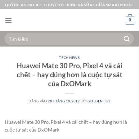
Bỏ
QUỲNH AN MOBILE CHUYÊN ÉP KÍNH VÀ SỬA CHỮA SMARTPHONE
qua
nội
0
dung
Tìm
kiếm:
TECH NEWS
Huawei Mate 30 Pro, Pixel 4 và cái
chết – hay đúng hơn là cuộc tự sát
của DxOMark
ĐĂNG VÀO
28 THÁNG 10, 2019
BỞI
GOLDENFISH
Huawei Mate 30 Pro, Pixel 4 và cái chết – hay đúng hơn là
cuộc tự sát của DxOMark