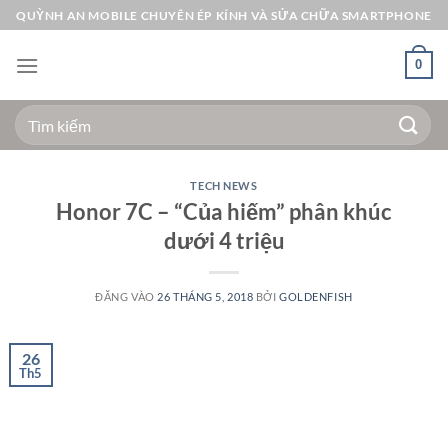
Bỏ
QUỲNH AN MOBILE CHUYÊN ÉP KÍNH VÀ SỬA CHỮA SMARTPHONE
qua
nội
0
dung
Tìm
kiếm:
TECH NEWS
Honor 7C – “Của hiếm” phân khúc
dưới 4 triệu
ĐĂNG VÀO
26 THÁNG 5, 2018
BỞI
GOLDENFISH
26
Th5