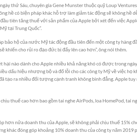
ngày thứ Sáu, chuyên gia Gene Munster thuộc quỹ Loup Ventures,
ng hề có biện pháp khác hỗ trợ làm giảm tác động sẽ không hề dễ
đầu tiên tăng thuế với sản phẩm của Apple bởi xét đến việc App
 Mỹ tại Trung Quốc”.
áp bảo hộ của nước Mỹ tác động đầu tiên đến một công ty hàng đ
 khiến cho rủi ro đạo đức bị đẩy lên cao hơn”, ông nói thêm.
ệt hại nào dành cho Apple nhiều khả năng khó có được trong ngà
ều dấu hiệu nhượng bộ và đổ lỗi cho các công ty Mỹ về việc họ k
ã tạo ra nhiều đối tượng cạnh tranh không bình đẳng. Apple tuy
hịu thuế cao hơn bao gồm tai nghe AirPods, loa HomePod, tai ngh
óp hơn nửa doanh thu của Apple, sẽ không phải chịu thuế 15% c
ng khác đóng góp khoảng 10% doanh thu của công ty năm 2019 p