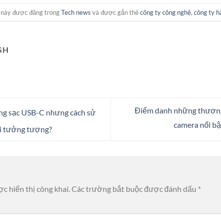
t này được đăng trong
Tech news
và được gắn thẻ
công ty công nghệ
,
công ty h
SH
Điểm danh những thương
ổng sạc USB-C nhưng cách sử
camera nổi bậ
ời tưởng tượng?
c hiển thị công khai.
Các trường bắt buộc được đánh dấu
*