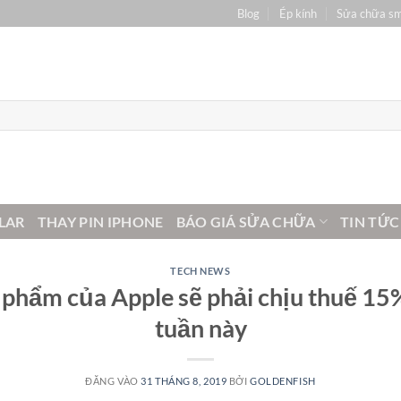
Blog
Ép kính
Sửa chữa s
LAR
THAY PIN IPHONE
BÁO GIÁ SỬA CHỮA
TIN TỨC
TECH NEWS
 phẩm của Apple sẽ phải chịu thuế 1
tuần này
ĐĂNG VÀO
31 THÁNG 8, 2019
BỞI
GOLDENFISH