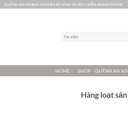
Bỏ
QUỲNH AN MOBILE CHUYÊN ÉP KÍNH VÀ SỬA CHỮA SMARTPHONE
qua
nội
dung
Tìm
kiếm:
HOME
SHOP
QUỲNH AN SO
Hàng loạt sản