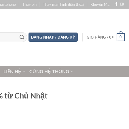
martphone
Thay pin
Thay màn hình điện thoại
Khuyến Mại
0
ĐĂNG NHẬP / ĐĂNG KÝ
GIỎ HÀNG /
0
₫
LIÊN HỆ
CÙNG HỆ THỐNG
5% từ Chủ Nhật