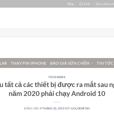
Blog
Ép kính
Sửa chữa s
LAR
THAY PIN IPHONE
BÁO GIÁ SỬA CHỮA
TIN TỨC
TECH NEWS
 tất cả các thiết bị được ra mắt sau 
năm 2020 phải chạy Android 10
ĐĂNG VÀO
9 THÁNG 10, 2019
BỞI
GOLDENFISH