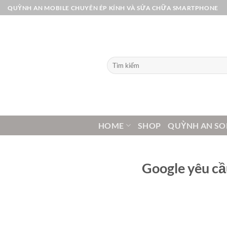
Bỏ
QUỲNH AN MOBILE CHUYÊN ÉP KÍNH VÀ SỬA CHỮA SMARTPHONE
qua
nội
dung
Tìm
kiếm:
HOME
SHOP
QUỲNH AN SO
Google yêu cầu