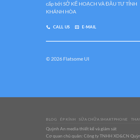
cấp bới SỞ KẾ HOẠCH VÀ ĐẦU TƯ TỈNH
KHÁNH HÒA
CALL US
E-MAIL
© 2026 Flatsome UI
BLOG
ÉP KÍNH
SỬA CHỮA SMARTPHONE
THAY
Quỳnh An media thiết kế và giám sát
Cơ quan chủ quản: Công ty TNHH XD&CN Quỳ