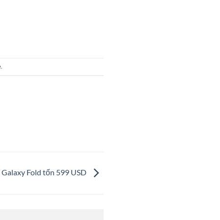
e
.
 Galaxy Fold tốn 599 USD