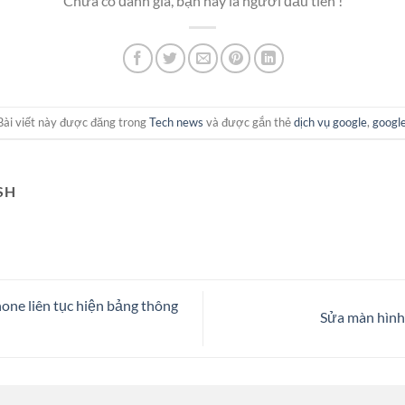
Chưa có đánh giá, bạn hãy là người đầu tiên !
Bài viết này được đăng trong
Tech news
và được gắn thẻ
dịch vụ google
,
googl
SH
hone liên tục hiện bảng thông
Sửa màn hình