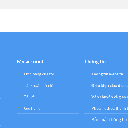
My account
Thông tin
Đơn hàng của tôi
Thông tin website
Tải khoản của tôi
Điều kiện giao dịch
c
Tải về
Vận chuyển và giao
Giỏ hàng
Phương thức thanh 
Bảo mật thông tin
0