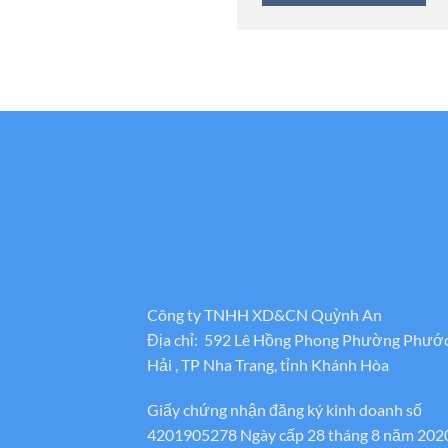
Công ty TNHH XD&CN Quỳnh An
Địa chỉ: 592 Lê Hồng Phong Phường Phướ
Hải , TP Nha Trang, tỉnh Khánh Hòa
Giấy chứng nhận đăng ký kinh doanh số
4201905278 Ngày cấp 28 tháng 8 năm 202