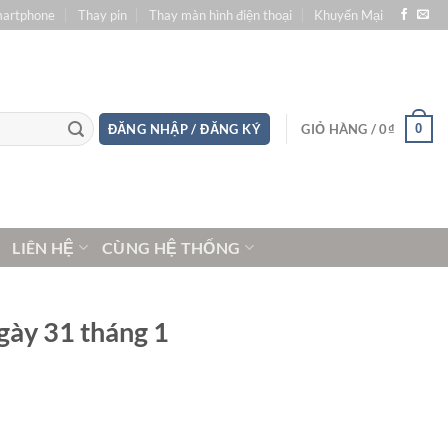
martphone
Thay pin
Thay màn hình điện thoại
Khuyến Mại
0
ĐĂNG NHẬP / ĐĂNG KÝ
GIỎ HÀNG /
0
₫
LIÊN HỆ
CÙNG HỆ THỐNG
ngày 31 tháng 1