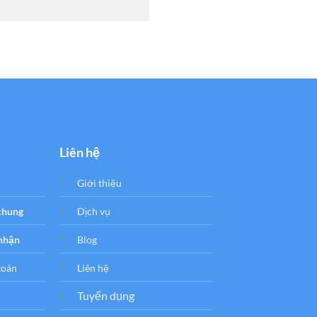
Liên hệ
Giới thiệu
 chung
Dịch vụ
 nhận
Blog
toán
Liên hệ
Tuyển dụng