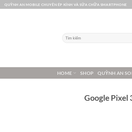
Bỏ
QUỲNH AN MOBILE CHUYÊN ÉP KÍNH VÀ SỬA CHỮA SMARTPHONE
qua
nội
dung
Tìm
kiếm:
HOME
SHOP
QUỲNH AN SO
Google Pixel 