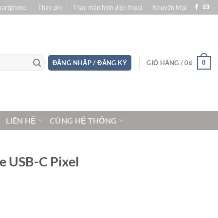
martphone
Thay pin
Thay màn hình điện thoại
Khuyến Mại
0
ĐĂNG NHẬP / ĐĂNG KÝ
GIỎ HÀNG /
0
₫
LIÊN HỆ
CÙNG HỆ THỐNG
he USB-C Pixel