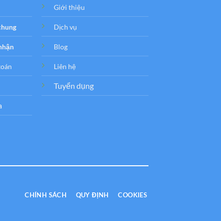
Giới thiệu
 chung
Dịch vụ
 nhận
Blog
toán
Liên hệ
Tuyển dụng
a
CHÍNH SÁCH
QUY ĐỊNH
COOKIES