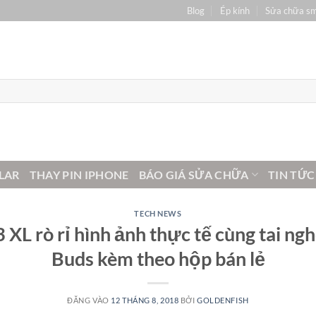
Blog
Ép kính
Sửa chữa s
LAR
THAY PIN IPHONE
BÁO GIÁ SỬA CHỮA
TIN TỨC
TECH NEWS
3 XL rò rỉ hình ảnh thực tế cùng tai ng
Buds kèm theo hộp bán lẻ
ĐĂNG VÀO
12 THÁNG 8, 2018
BỞI
GOLDENFISH