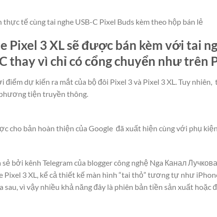
nh thực tế cùng tai nghe USB-C Pixel Buds kèm theo hộp bán lẻ
Pixel 3 XL sẽ được bán kèm với tai ng
 thay vì chỉ có cổng chuyển như trên P
 điểm dự kiến ra mắt của bộ đôi Pixel 3 và Pixel 3 XL. Tuy nhiên, 
c phương tiện truyền thông.
c cho bản hoàn thiện của Google đã xuất hiện cùng với phụ kiện l
 sẻ bởi kênh Telegram của blogger công nghệ Nga Канал Лучков
le Pixel 3 XL, kể cả thiết kế màn hình “tai thỏ” tương tự như iPho
ía sau, vì vậy nhiều khả năng đây là phiên bản tiền sản xuất hoặc 