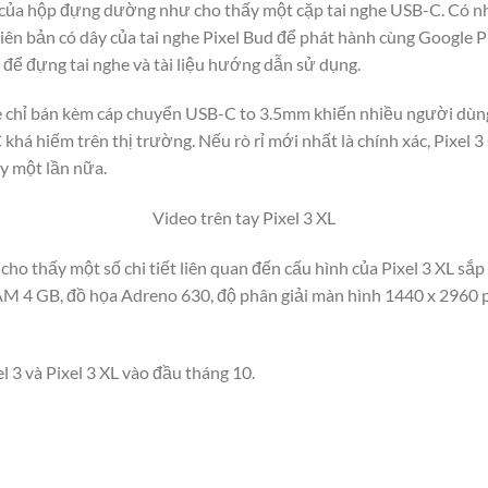
a của hộp đựng dường như cho thấy một cặp tai nghe USB-C. Có n
ên bản có dây của tai nghe Pixel Bud để phát hành cùng Google P
g để đựng tai nghe và tài liệu hướng dẫn sử dụng.
le chỉ bán kèm cáp chuyển USB-C to 3.5mm khiến nhiều người dùng
 khá hiếm trên thị trường. Nếu rò rỉ mới nhất là chính xác, Pixel
y một lần nữa.
Video trên tay Pixel 3 XL
 cho thấy một số chi tiết liên quan đến cấu hình của Pixel 3 XL sắp
M 4 GB, đồ họa Adreno 630, độ phân giải màn hình 1440 x 2960 p
el 3 và Pixel 3 XL vào đầu tháng 10.