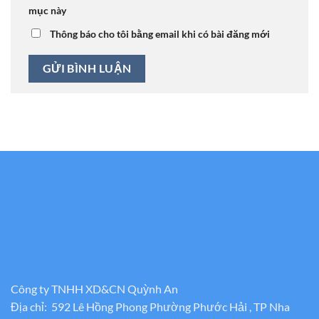
mục này
Thông báo cho tôi bằng email khi có bài đăng mới
Công ty TNHH XD&CN Quỳnh An
Địa chỉ: 592 Lê Hồng Phong Phường Phước Hải , TP Nha