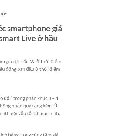
Quốc
iếc smartphone giá
Vsmart Live ở hầu
m giá cực sốc. Và ở thời điểm
riệu đồng ban đầu ở thời điểm
ô đối” trong phân khúc 3 – 4
 không nhận quà tặng kèm. Ở
như mọi yếu tố, từ màn hình,
ính hãng trong cùng tầm giá.