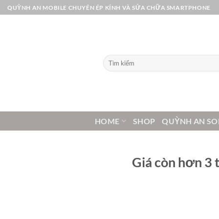
Bỏ
QUỲNH AN MOBILE CHUYÊN ÉP KÍNH VÀ SỬA CHỮA SMARTPHONE
qua
nội
dung
Tìm
kiếm:
HOME
SHOP
QUỲNH AN SO
Giá còn hơn 3 