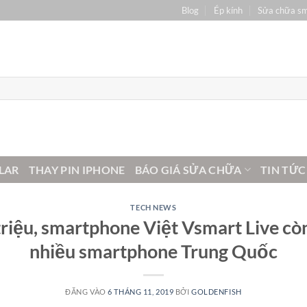
Blog
Ép kính
Sửa chữa s
LAR
THAY PIN IPHONE
BÁO GIÁ SỬA CHỮA
TIN TỨC
TECH NEWS
triệu, smartphone Việt Vsmart Live cò
nhiều smartphone Trung Quốc
ĐĂNG VÀO
6 THÁNG 11, 2019
BỞI
GOLDENFISH