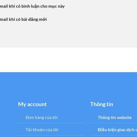
mail khi có bình luận cho mục này
mail khi có bài đăng mới
My account
Thông tin
Đơn hàng của tôi
Thông tin website
Tải khoản của tôi
Điều kiện giao dịch