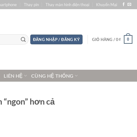
martphone
Thay pin
Thay màn hình điện thoại
Khuyến Mại
0
ĐĂNG NHẬP / ĐĂNG KÝ
GIỎ HÀNG /
0
₫
LIÊN HỆ
CÙNG HỆ THỐNG
n “ngon” hơn cả