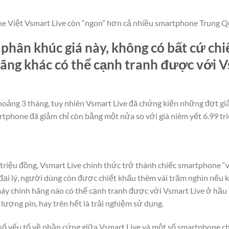
ne Việt Vsmart Live còn “ngon” hơn cả nhiều smartphone Trung 
 phân khúc giá này, không có bất cứ ch
 hãng khác có thể cạnh tranh được với 
oảng 3 tháng, tuy nhiên Vsmart Live đã chứng kiến những đợt giả
artphone đã giảm chỉ còn bằng một nửa so với giá niêm yết 6.99 t
triệu đồng, Vsmart Live chính thức trở thành chiếc smartphone “v
 đại lý, người dùng còn được chiết khấu thêm vài trăm nghìn nếu
máy chính hãng nào có thể cạnh tranh được với Vsmart Live ở hầu 
 lượng pin, hay trên hết là trải nghiệm sử dụng.
số yếu tố về phần cứng giữa Vsmart Live và một số smartphone ch