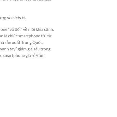
ừng nhà bán lẻ.
one “vô đối” về mọi khía cạnh,
òn là chiếc smartphone tới từ
nhà sản xuất Trung Quốc,
mạnh tay” giảm giá sâu trong
úc smartphone giá rẻ/tầm