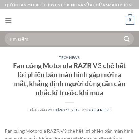
Bỏ
QUỲNH AN MOBILE CHUYÊN ÉP KÍNH VÀ SỬA CHỮA SMARTPHONE
qua
nội
0
dung
Tìm
kiếm:
TECH NEWS
Fan cứng Motorola RAZR V3 chê hết
lời phiên bản màn hình gập mới ra
mắt, khẳng định người dùng cần cân
nhắc kĩ trước khi mua
ĐĂNG VÀO
21 THÁNG 11, 2019
BỞI
GOLDENFISH
Fan cứng Motorola RAZR V3 chê hết lời phiên bản màn hình
gập mới ra mắt, khẳng định người dùng cần cân nhắc kĩ