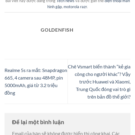
Bài viết này được đăng trong
Tech news
và được gắn thẻ
điện thoại màn
hình gập
,
motorola razr
.
GOLDENFISH
Chê Vsmart biến thành “kẻ gia
Realme 5s ra mắt: Snapdragon
công cho người khác”? Vậy
665, 4 camera sau 48MP, pin
trước Huawei và Xiaomi,
5000mAh, giá từ 3.2 triệu
Trung Quốc đóng vai trò gì
đồng
trên bản đồ thế giới?
Để lại một bình luận
Email của bạn sẽ không được hiển thị công khai.
Các