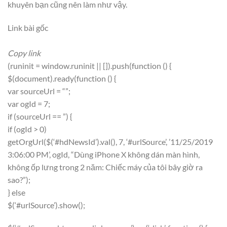
khuyên bạn cũng nên làm như vậy.
Link bài gốc
Copy link
(runinit = window.runinit || []).push(function () {
$(document).ready(function () {
var sourceUrl = “”;
var ogId = 7;
if (sourceUrl == ”) {
if (ogId > 0)
getOrgUrl($(‘#hdNewsId’).val(), 7, ‘#urlSource’, ’11/25/2019
3:06:00 PM’, ogId, “Dùng iPhone X không dán màn hình,
không ốp lưng trong 2 năm: Chiếc máy của tôi bây giờ ra
sao?”);
} else
$(‘#urlSource’).show();