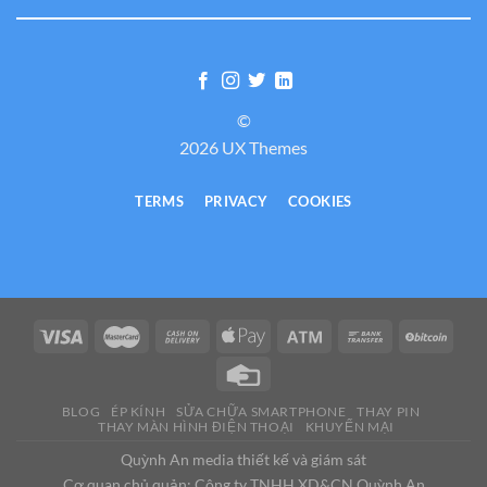
©
2026 UX Themes
TERMS
PRIVACY
COOKIES
BLOG
ÉP KÍNH
SỬA CHỮA SMARTPHONE
THAY PIN
THAY MÀN HÌNH ĐIỆN THOẠI
KHUYẾN MẠI
Quỳnh An media thiết kế và giám sát
Cơ quan chủ quản: Công ty TNHH XD&CN Quỳnh An