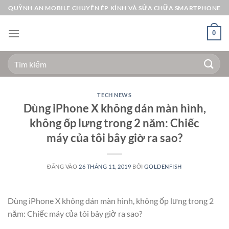
Bỏ
QUỲNH AN MOBILE CHUYÊN ÉP KÍNH VÀ SỬA CHỮA SMARTPHONE
qua
nội
0
dung
Tìm
kiếm:
TECH NEWS
Dùng iPhone X không dán màn hình,
không ốp lưng trong 2 năm: Chiếc
máy của tôi bây giờ ra sao?
ĐĂNG VÀO
26 THÁNG 11, 2019
BỞI
GOLDENFISH
Dùng iPhone X không dán màn hình, không ốp lưng trong 2
năm: Chiếc máy của tôi bây giờ ra sao?