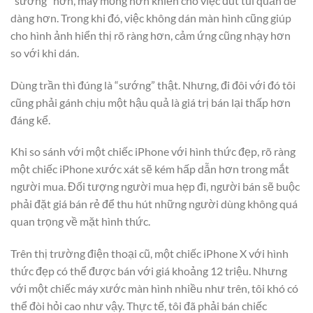
“sướng” hơn, máy mỏng hơn khiến cho việc đút túi quần dễ
dàng hơn. Trong khi đó, việc không dán màn hình cũng giúp
cho hình ảnh hiển thị rõ ràng hơn, cảm ứng cũng nhạy hơn
so với khi dán.
Dùng trần thì đúng là “sướng” thật. Nhưng, đi đôi với đó tôi
cũng phải gánh chịu một hậu quả là giá trị bán lại thấp hơn
đáng kể.
Khi so sánh với một chiếc iPhone với hình thức đẹp, rõ ràng
một chiếc iPhone xước xát sẽ kém hấp dẫn hơn trong mắt
người mua. Đối tượng người mua hẹp đi, người bán sẽ buộc
phải đặt giá bán rẻ để thu hút những người dùng không quá
quan trọng về mặt hình thức.
Trên thị trường điện thoại cũ, một chiếc iPhone X với hình
thức đẹp có thể được bán với giá khoảng 12 triệu. Nhưng
với một chiếc máy xước màn hình nhiều như trên, tôi khó có
thể đòi hỏi cao như vậy. Thực tế, tôi đã phải bán chiếc