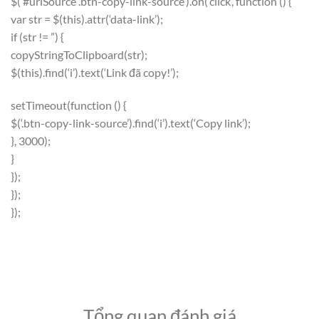
$(‘#urlSource .btn-copy-link-source’).on(‘click’, function () {
var str = $(this).attr(‘data-link’);
if (str != ”) {
copyStringToClipboard(str);
$(this).find(‘i’).text(‘Link đã copy!’);
setTimeout(function () {
$(‘.btn-copy-link-source’).find(‘i’).text(‘Copy link’);
}, 3000);
}
});
});
});
Tổng quan đánh giá