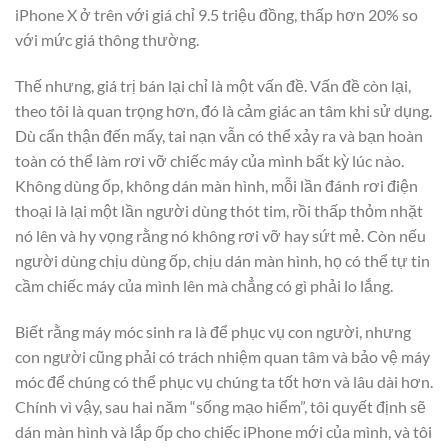
iPhone X ở trên với giá chỉ 9.5 triệu đồng, thấp hơn 20% so
với mức giá thông thường.
Thế nhưng, giá trị bán lại chỉ là một vấn đề. Vấn đề còn lại,
theo tôi là quan trọng hơn, đó là cảm giác an tâm khi sử dụng.
Dù cẩn thận đến mấy, tai nạn vẫn có thể xảy ra và bạn hoàn
toàn có thể làm rơi vỡ chiếc máy của mình bất kỳ lúc nào.
Không dùng ốp, không dán màn hình, mỗi lần đánh rơi điện
thoại là lại một lần người dùng thót tim, rồi thấp thỏm nhặt
nó lên và hy vọng rằng nó không rơi vỡ hay sứt mẻ. Còn nếu
người dùng chịu dùng ốp, chịu dán màn hình, họ có thể tự tin
cầm chiếc máy của mình lên mà chẳng có gì phải lo lắng.
Biết rằng máy móc sinh ra là để phục vụ con người, nhưng
con người cũng phải có trách nhiệm quan tâm và bảo vệ máy
móc để chúng có thể phục vụ chúng ta tốt hơn và lâu dài hơn.
Chính vì vậy, sau hai năm “sống mạo hiểm”, tôi quyết định sẽ
dán màn hình và lắp ốp cho chiếc iPhone mới của mình, và tôi