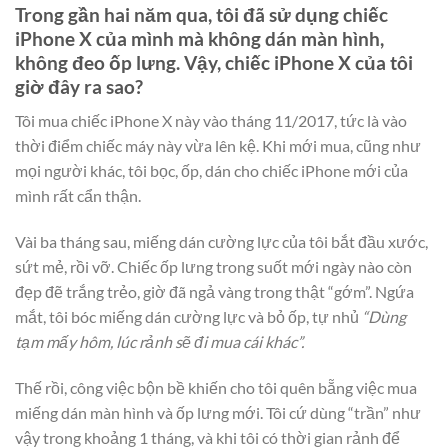
Trong gần hai năm qua, tôi đã sử dụng chiếc
iPhone X của mình mà không dán màn hình,
không đeo ốp lưng. Vậy, chiếc iPhone X của tôi
giờ đây ra sao?
Tôi mua chiếc iPhone X này vào tháng 11/2017, tức là vào
thời điểm chiếc máy này vừa lên kệ. Khi mới mua, cũng như
mọi người khác, tôi bọc, ốp, dán cho chiếc iPhone mới của
mình rất cẩn thận.
Vài ba tháng sau, miếng dán cường lực của tôi bắt đầu xước,
sứt mẻ, rồi vỡ. Chiếc ốp lưng trong suốt mới ngày nào còn
đẹp đẽ trắng trẻo, giờ đã ngả vàng trong thật “gớm”. Ngứa
mắt, tôi bóc miếng dán cường lực và bỏ ốp, tự nhủ
“Dùng
tạm mấy hôm, lúc rảnh sẽ đi mua cái khác”.
Thế rồi, công việc bộn bề khiến cho tôi quên bẵng việc mua
miếng dán màn hình và ốp lưng mới. Tôi cứ dùng “trần” như
vậy trong khoảng 1 tháng, và khi tôi có thời gian rảnh để