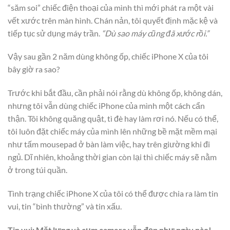
“săm soi” chiếc điện thoại của mình thì mới phát ra một vài
vết xước trên màn hình. Chán nản, tôi quyết định mặc kệ và
tiếp tục sử dụng máy trần.
“Dù sao máy cũng đã xước rồi.”
Vậy sau gần 2 năm dùng không ốp, chiếc iPhone X của tôi
bây giờ ra sao?
Trước khi bắt đầu, cần phải nói rằng dù không ốp, không dán,
nhưng tôi vẫn dùng chiếc iPhone của mình một cách cẩn
thận. Tôi không quăng quật, tì đè hay làm rơi nó. Nếu có thể,
tôi luôn đặt chiếc máy của mình lên những bề mặt mềm mại
như tấm mousepad ở bàn làm việc, hay trên giường khi đi
ngủ. Dĩ nhiên, khoảng thời gian còn lại thì chiếc máy sẽ nằm
ở trong túi quần.
Tình trạng chiếc iPhone X của tôi có thể được chia ra làm tin
vui, tin “bình thường” và tin xấu.
Tin vui: Mặt lưng và cụm camera vẫn đẹp như ngày nào!