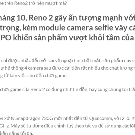
ame trên Reno2 trở nên mượt mà?
háng 10, Reno 2 gây ấn tượng mạnh vớ
g trọng, kèm module camera selfie vây 
PO khiến sản phẩm vượt khỏi tầm của 
 chỉ được nhắc đến với cái vẻ ngoại hình bắt mắt, sản phẩm này 
ư hệ thống 4 camera sau được cải tiến rất nhiều cho chất lượng 
ng từ làm việc cho đến chơi game.
chơi game của Reno 2 có đúng như tin đồn, hãy cùng chúng tôi trải
 vi xử lý Snapdragon 730G mới nhất đến từ Qualcomm, với 2 lõi K
8 GHz. Máy sẽ tự động điều chỉnh tuỳ theo tác vụ để sử dụng các l
iện năng tối đa.