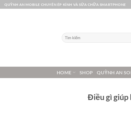
Bỏ
QUỲNH AN MOBILE CHUYÊN ÉP KÍNH VÀ SỬA CHỮA SMARTPHONE
qua
nội
dung
Tìm
kiếm:
HOME
SHOP
QUỲNH AN SO
Điều gì giú