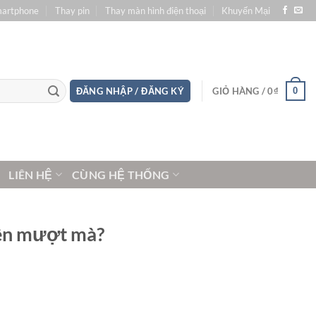
martphone
Thay pin
Thay màn hình điện thoại
Khuyến Mại
0
ĐĂNG NHẬP / ĐĂNG KÝ
GIỎ HÀNG /
0
₫
LIÊN HỆ
CÙNG HỆ THỐNG
nên mượt mà?