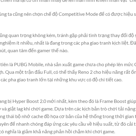
úng ta cũng nên chọn chế độ Competitive Mode để có được hiệu s
ũng quan trọng không kém, tránh gặp phải tình trạng thay đổi độ 
ghiệm ít nhiều, nhất là đang trong các pha giao tranh kịch liệt. Đ
út, quan tâm đến gamer thế nào.
tiên là PUBG Mobile, nhà sản xuất game chưa cho phép lên mức G
h. Qua một trận đấu Full, có thể thấy Reno 2 cho hiệu năng rất ổ
các pha giao tranh lớn tại những khu vực có độ chi tiết cao.
ng bị Hyper Boost 2.0 mới nhất, kèm theo đó là Frame Boost giúp 
 và giật lag khi chơi game. Dựa trên các kịch bản trò chơi tải nặn
g thái bộ nhớ cache đồ họa cơ bản của hệ thống trong thời gian 
yên để nhanh chóng đáp ứng các yêu cầu về hiệu suất, từ đó cải t
 có nghĩa là giảm khả năng phản hồi chậm khi chơi game.