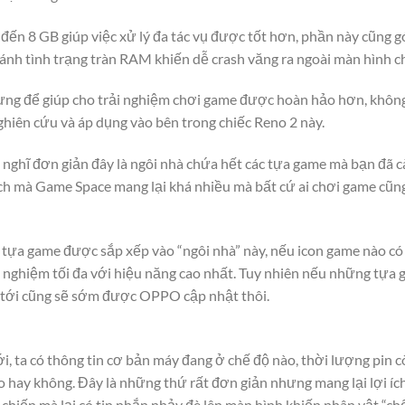
n 8 GB giúp việc xử lý đa tác vụ được tốt hơn, phần này cũng g
h tình trạng tràn RAM khiến dễ crash văng ra ngoài màn hình chí
hưng để giúp cho trải nghiệm chơi game được hoàn hảo hơn, khôn
ên cứu và áp dụng vào bên trong chiếc Reno 2 này.
 nghĩ đơn giản đây là ngôi nhà chứa hết các tựa game mà bạn đã cà
 ích mà Game Space mang lại khá nhiều mà bất cứ ai chơi game cũn
tựa game được sắp xếp vào “ngôi nhà” này, nếu icon game nào có 
i nghiệm tối đa với hiệu năng cao nhất. Tuy nhiên nếu những tựa
an tới cũng sẽ sớm được OPPO cập nhật thôi.
, ta có thông tin cơ bản máy đang ở chế độ nào, thời lượng pin cò
 hay không. Đây là những thứ rất đơn giản nhưng mang lại lợi ích 
chiến mà lại có tin nhắn nhảy đè lên màn hình khiến nhân vật “chế