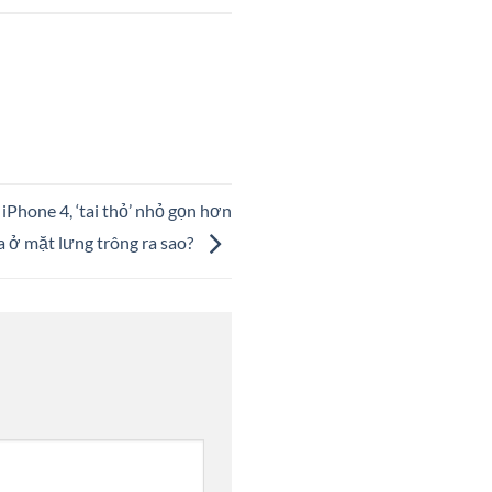
 iPhone 4, ‘tai thỏ’ nhỏ gọn hơn
a ở mặt lưng trông ra sao?