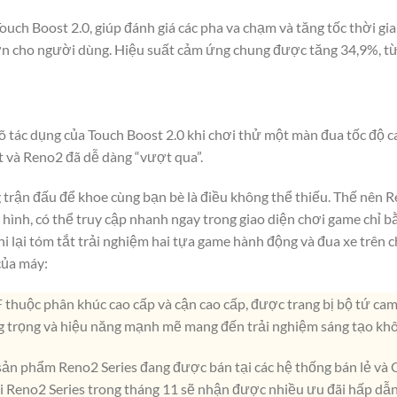
uch Boost 2.0, giúp đánh giá các pha va chạm và tăng tốc thời g
 cho người dùng. Hiệu suất cảm ứng chung được tăng 34,9%, từ 
õ tác dụng của Touch Boost 2.0 khi chơi thử một màn đua tốc độ cao,
iết và Reno2 đã dễ dàng “vượt qua”.
g trận đấu để khoe cùng bạn bè là điều không thể thiếu. Thế nên R
 hình, có thể truy cập nhanh ngay trong giao diện chơi game chỉ bằ
i lại tóm tắt trải nghiệm hai tựa game hành động và đua xe trên c
của máy:
thuộc phân khúc cao cấp và cận cao cấp, được trang bị bộ tứ cam
ng trọng và hiệu năng mạnh mẽ mang đến trải nghiệm sáng tạo kh
, sản phẩm Reno2 Series đang được bán tại các hệ thống bán lẻ và
ôi Reno2 Series trong tháng 11 sẽ nhận được nhiều ưu đãi hấp dẫn