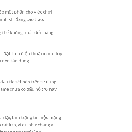
óp một phần cho việc chơi
nh khi đang cao trào.
g thể không nhắc đến hàng
i đặt trên điện thoại mình. Tuy
g nên tận dụng.
dấu tia sét bên trên sẽ đồng
 game chưa có dấu hỗ trợ này
n lại, tình trạng tín hiệu mạng
rất lớn, ví dụ như chẳng ai
t trong tức tưởi” nhỉ?