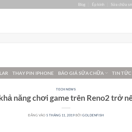
Blog
Ép kính
Sửa chữa s
LAR
THAY PIN IPHONE
BÁO GIÁ SỬA CHỮA
TIN TỨC
TECH NEWS
p khả năng chơi game trên Reno2 trở 
ĐĂNG VÀO
5 THÁNG 11, 2019
BỞI
GOLDENFISH