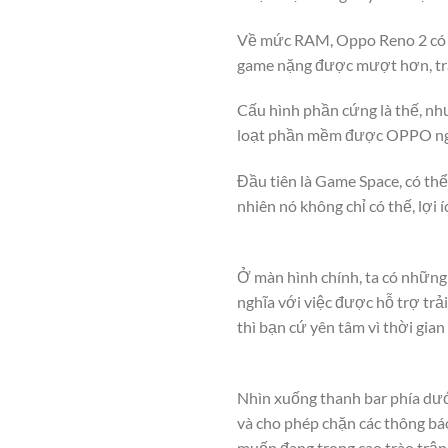
Về mức RAM, Oppo Reno 2 có đế
game nặng được mượt hơn, trán
Cấu hình phần cứng là thế, n
loạt phần mềm được OPPO nghi
Đầu tiên là Game Space, có thể
nhiên nó không chỉ có thế, lợi
Ở màn hình chính, ta có những 
nghĩa với việc được hỗ trợ trả
thì bạn cứ yên tâm vì thời gi
Nhìn xuống thanh bar phía dưới
và cho phép chặn các thông báo
muốn đang trong cao trào trận 