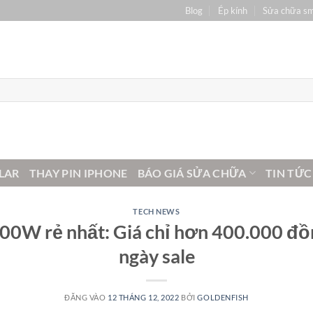
Blog
Ép kính
Sửa chữa s
LAR
THAY PIN IPHONE
BÁO GIÁ SỬA CHỮA
TIN TỨC
TECH NEWS
100W rẻ nhất: Giá chỉ hơn 400.000 đ
ngày sale
ĐĂNG VÀO
12 THÁNG 12, 2022
BỞI
GOLDENFISH