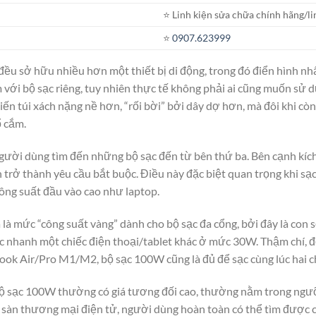
⭐️ Linh kiện sửa chữa chính hãng/li
⭐️
0907.623999
ều sở hữu nhiều hơn một thiết bị di động, trong đó điển hình nh
 với bộ sạc riêng, tuy nhiên thực tế không phải ai cũng muốn sử 
iến túi xách nặng nề hơn, “rối bời” bởi dây dợ hơn, mà đôi khi còn
ổ cắm.
người dùng tìm đến những bộ sạc đến từ bên thứ ba. Bên cạnh kíc
 trở thành yêu cầu bắt buộc. Điều này đặc biệt quan trọng khi sạc 
công suất đầu vào cao như laptop.
à mức “công suất vàng” dành cho bộ sạc đa cổng, bởi đây là con s
c nhanh một chiếc điện thoại/tablet khác ở mức 30W. Thậm chí, đố
k Air/Pro M1/M2, bộ sạc 100W cũng là đủ để sạc cùng lúc hai c
 bộ sạc 100W thường có giá tương đối cao, thường nằm trong ngư
c sàn thương mại điện tử, người dùng hoàn toàn có thể tìm được các