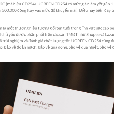
2C (mã hiệu CD254). UGREEN CD254 có mức giá niêm yết gần 1 
 500.000 đồng (tùy vào mức độ khuyến mãi). Điều này biến đây 
n là một thương hiệu tương đối tên tuổi trong lĩnh vực sạc cáp b
ủ yếu được phân phối trên các sàn TMĐT như Shopee và Lazada
ã trải nghiệm và đánh giá chất lượng tốt. UGREEN CD254 cũng đư
, bảo vệ đoản mạch, bảo vệ quá dòng, bảo vệ quá nhiệt, bảo vệ đi