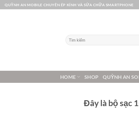
Bỏ
QUỲNH AN MOBILE CHUYÊN ÉP KÍNH VÀ SỬA CHỮA SMARTPHONE
qua
nội
dung
Tìm
kiếm:
HOME
SHOP
QUỲNH AN SO
Đây là bộ sạc 