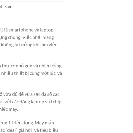
nh kiện
ất là smartphone và laptop.
dụng chúng. Việc phải mang
 không lý tưởng khi làm việc
h thước nhỏ gọn và nhiều cổng
nhiều thiết bị cùng một lúc, và
ố vừa đủ để vừa sạc đa số các
i với các dòng laptop với chip
hiếc máy.
ỡng 1 triệu đồng. May mắn
 “deal” giá hời, và tiêu biểu