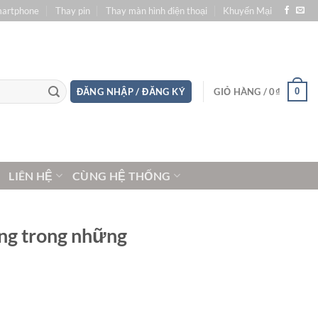
martphone
Thay pin
Thay màn hình điện thoại
Khuyến Mại
0
ĐĂNG NHẬP / ĐĂNG KÝ
GIỎ HÀNG /
0
₫
LIÊN HỆ
CÙNG HỆ THỐNG
ồng trong những