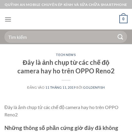
Bỏ
QUỲNH AN MOBILE CHUYÊN ÉP KÍNH VÀ SỬA CHỮA SMARTPHONE
qua
nội
0
dung
Tìm
kiếm:
TECH NEWS
Đây là ảnh chụp từ các chế độ
camera hay ho trên OPPO Reno2
ĐĂNG VÀO
11 THÁNG 11, 2019
BỞI
GOLDENFISH
Đây là ảnh chụp từ các chế độ camera hay ho trên OPPO
Reno2
Những thông số phần cứng giờ đây đã không