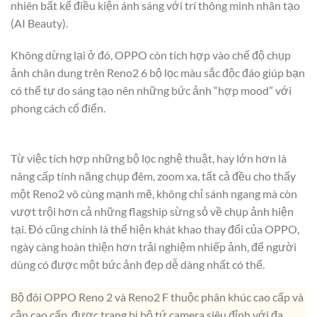
nhiên bất kể điều kiện ánh sáng với trí thông minh nhân tạo
(AI Beauty).
Không dừng lại ở đó, OPPO còn tích hợp vào chế độ chụp
ảnh chân dung trên Reno2 6 bộ lọc màu sắc độc đáo giúp bạn
có thể tự do sáng tạo nên những bức ảnh “hợp mood” với
phong cách cổ điển.
Từ việc tích hợp những bộ lọc nghệ thuật, hay lớn hơn là
nâng cấp tính năng chụp đêm, zoom xa, tất cả đều cho thấy
một Reno2 vô cùng mạnh mẽ, không chỉ sánh ngang mà còn
vượt trội hơn cả những flagship sừng sỏ về chụp ảnh hiện
tại. Đó cũng chính là thể hiện khát khao thay đổi của OPPO,
ngày càng hoàn thiện hơn trải nghiệm nhiếp ảnh, để người
dùng có được một bức ảnh đẹp dễ dàng nhất có thể.
Bộ đôi OPPO Reno 2 và Reno2 F thuộc phân khúc cao cấp và
cận cao cấp, được trang bị bộ tứ camera siêu đỉnh với đa