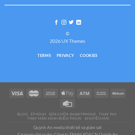
©
2026 UX Themes
TERMS
PRIVACY
COOKIES
BLOG
ÉP KÍNH
SỬA CHỮA SMARTPHONE
THAY PIN
THAY MÀN HÌNH ĐIỆN THOẠI
KHUYẾN MẠI
Quỳnh An media thiết kế và giám sát
Cơ quan chủ quản: Công ty TNHH XD&CN Quỳnh An