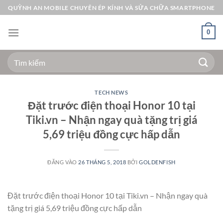
Bỏ
QUỲNH AN MOBILE CHUYÊN ÉP KÍNH VÀ SỬA CHỮA SMARTPHONE
qua
nội
0
dung
Tìm
kiếm:
TECH NEWS
Đặt trước điện thoại Honor 10 tại
Tiki.vn – Nhận ngay quà tặng trị giá
5,69 triệu đồng cực hấp dẫn
ĐĂNG VÀO
26 THÁNG 5, 2018
BỞI
GOLDENFISH
Đặt trước điện thoại Honor 10 tại Tiki.vn – Nhận ngay quà
tặng trị giá 5,69 triệu đồng cực hấp dẫn