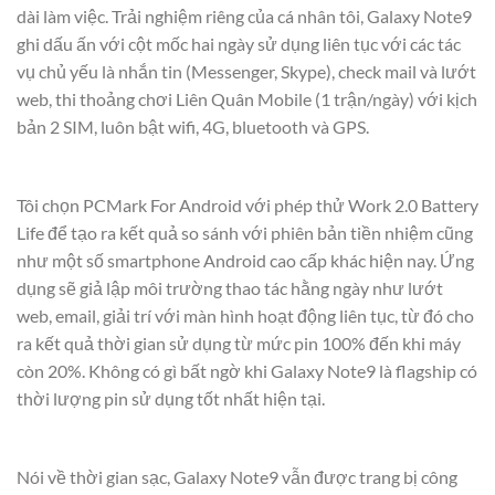
dài làm việc. Trải nghiệm riêng của cá nhân tôi, Galaxy Note9
ghi dấu ấn với cột mốc hai ngày sử dụng liên tục với các tác
vụ chủ yếu là nhắn tin (Messenger, Skype), check mail và lướt
web, thi thoảng chơi Liên Quân Mobile (1 trận/ngày) với kịch
bản 2 SIM, luôn bật wifi, 4G, bluetooth và GPS.
Tôi chọn PCMark For Android với phép thử Work 2.0 Battery
Life để tạo ra kết quả so sánh với phiên bản tiền nhiệm cũng
như một số smartphone Android cao cấp khác hiện nay. Ứng
dụng sẽ giả lập môi trường thao tác hằng ngày như lướt
web, email, giải trí với màn hình hoạt động liên tục, từ đó cho
ra kết quả thời gian sử dụng từ mức pin 100% đến khi máy
còn 20%. Không có gì bất ngờ khi Galaxy Note9 là flagship có
thời lượng pin sử dụng tốt nhất hiện tại.
Nói về thời gian sạc, Galaxy Note9 vẫn được trang bị công