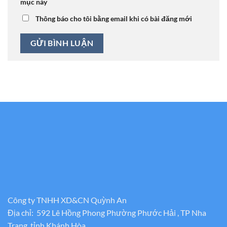
mục này
Thông báo cho tôi bằng email khi có bài đăng mới
Công ty TNHH XD&CN Quỳnh An
Địa chỉ: 592 Lê Hồng Phong Phường Phước Hải , TP Nha
Trang, tỉnh Khánh Hòa