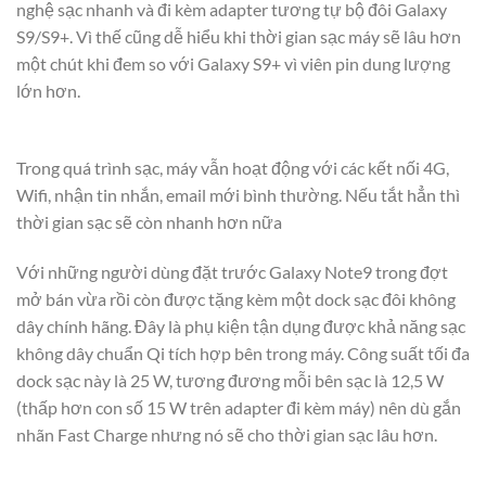
nghệ sạc nhanh và đi kèm adapter tương tự bộ đôi Galaxy
S9/S9+. Vì thế cũng dễ hiểu khi thời gian sạc máy sẽ lâu hơn
một chút khi đem so với Galaxy S9+ vì viên pin dung lượng
lớn hơn.
Trong quá trình sạc, máy vẫn hoạt động với các kết nối 4G,
Wifi, nhận tin nhắn, email mới bình thường. Nếu tắt hẳn thì
thời gian sạc sẽ còn nhanh hơn nữa
Với những người dùng đặt trước Galaxy Note9 trong đợt
mở bán vừa rồi còn được tặng kèm một dock sạc đôi không
dây chính hãng. Đây là phụ kiện tận dụng được khả năng sạc
không dây chuẩn Qi tích hợp bên trong máy. Công suất tối đa
dock sạc này là 25 W, tương đương mỗi bên sạc là 12,5 W
(thấp hơn con số 15 W trên adapter đi kèm máy) nên dù gắn
nhãn Fast Charge nhưng nó sẽ cho thời gian sạc lâu hơn.