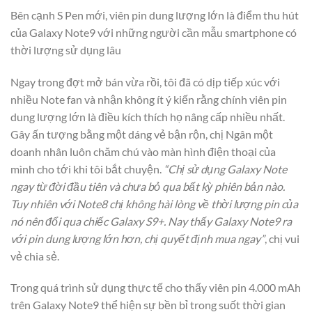
Bên cạnh S Pen mới, viên pin dung lượng lớn là điểm thu hút
của Galaxy Note9 với những người cần mẫu smartphone có
thời lượng sử dụng lâu
Ngay trong đợt mở bán vừa rồi, tôi đã có dịp tiếp xúc với
nhiều Note fan và nhận không ít ý kiến rằng chính viên pin
dung lượng lớn là điều kích thích họ nâng cấp nhiều nhất.
Gây ấn tượng bằng một dáng vẻ bận rộn, chị Ngân một
doanh nhân luôn chăm chú vào màn hình điện thoại của
mình cho tới khi tôi bắt chuyện.
“Chị sử dụng Galaxy Note
ngay từ đời đầu tiên và chưa bỏ qua bất kỳ phiên bản nào.
Tuy nhiên với Note8 chị không hài lòng về thời lượng pin của
nó nên đổi qua chiếc Galaxy S9+. Nay thấy Galaxy Note9 ra
với pin dung lượng lớn hơn, chị quyết định mua ngay”
, chị vui
vẻ chia sẻ.
Trong quá trình sử dụng thực tế cho thấy viên pin 4.000 mAh
trên Galaxy Note9 thể hiện sự bền bỉ trong suốt thời gian