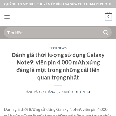
Bỏ
QUỲNH AN MOBILE CHUYÊN ÉP KÍNH VÀ SỬA CHỮA SMARTPHONE
qua
nội
0
dung
Tìm
kiếm:
TECH NEWS
Đánh giá thời lượng sử dụng Galaxy
Note9: viên pin 4.000 mAh xứng
đáng là một trong những cải tiến
quan trọng nhất
ĐĂNG VÀO
27 THÁNG 8, 2018
BỞI
GOLDENFISH
Đánh giá thời lượng sử dụng Galaxy Note9: viên pin 4.000
mAh xứng đáng là một trong những cải tiến quan trọng nhất