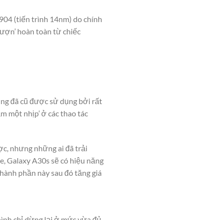
904 (tiến trình 14nm) do chính
ượn’ hoàn toàn từ chiếc
ng đã cũ được sử dụng bởi rất
m một nhịp’ ở các thao tác
ợc, nhưng những ai đã trải
e, Galaxy A30s sẽ có hiệu năng
hành phần này sau đó tăng giá
hình chỉ dừng lại ở mức vừa đủ