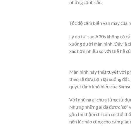
những cạnh sắc.
Tốc độ cảm biến vân máy của m
Lý do tại sao A30s không có c
xuống dưới màn hình. Đây là c
xác hơn nhiều so với thế hệ c
Màn hình này thật tuyệt vời ph
theo sẽ đưa bạn lại xuống đất
quyết định khó hiểu của Sams
Với những ai chưa từng sử dụn
Nhưng những ai đã được ‘sờ’ và
gần thì thậm chí còn có thể 
nên lúc nào cũng cho cảm giác