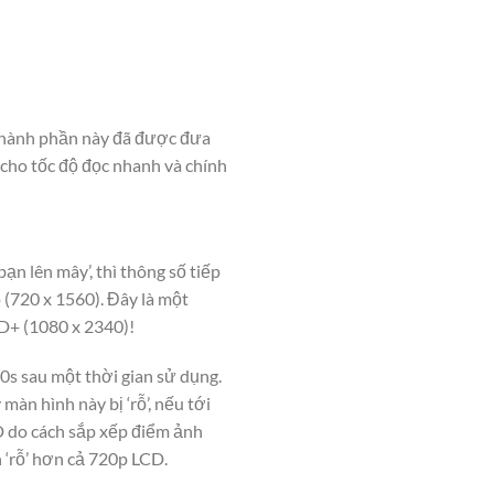
 thành phần này đã được đưa
 cho tốc độ đọc nhanh và chính
n lên mây’, thì thông số tiếp
 (720 x 1560). Đây là một
D+ (1080 x 2340)!
0s sau một thời gian sử dụng.
àn hình này bị ‘rỗ’, nếu tới
D do cách sắp xếp điểm ảnh
‘rỗ’ hơn cả 720p LCD.