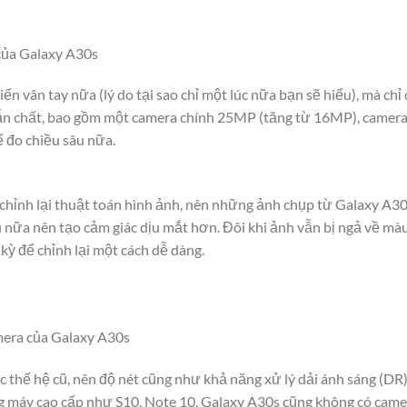
của Galaxy A30s
n vân tay nữa (lý do tại sao chỉ một lúc nữa bạn sẽ hiểu), mà ch
ẫn chất, bao gồm một camera chính 25MP (tăng từ 16MP), camera
 đo chiều sâu nữa.
chỉnh lại thuật toán hình ảnh, nên những ảnh chụp từ Galaxy A30
u nữa nên tạo cảm giác dịu mắt hơn. Đôi khi ảnh vẫn bị ngả về 
ỳ để chỉnh lại một cách dễ dàng.
amera của Galaxy A30s
 thế hệ cũ, nên độ nét cũng như khả năng xử lý dải ánh sáng (DR
g máy cao cấp như S10, Note 10. Galaxy A30s cũng không có camer