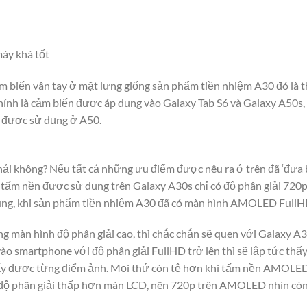
áy khá tốt
ảm biến vân tay ở mặt lưng giống sản phẩm tiền nhiệm A30 đó là
hính là cảm biến được áp dụng vào Galaxy Tab S6 và Galaxy A50s,
ũ được sử dụng ở A50.
ải không? Nếu tất cả những ưu điểm được nêu ra ở trên đã ‘đưa bạ
: tấm nền được sử dụng trên Galaxy A30s chỉ có độ phân giải 720p
ung, khi sản phẩm tiền nhiệm A30 đã có màn hình AMOLED FullH
g màn hình độ phân giải cao, thì chắc chắn sẽ quen với Galaxy A3
o smartphone với độ phân giải FullHD trở lên thì sẽ lập tức thấy m
thấy được từng điểm ảnh. Mọi thứ còn tệ hơn khi tấm nền AMOLE
 độ phân giải thấp hơn màn LCD, nên 720p trên AMOLED nhìn còn 