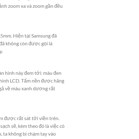
ả ảnh zoom xa và zoom gần đều
3.5mm. Hiện tại Samsung đã
đã không còn được gọi là
y.
àn hình này đem tới: màu đen
n hình LCD. Tấm nền được hãng
ngả về màu xanh dương rất
 được rất sát tới viền trên.
ạch sẽ, kèm theo đó là việc có
, ta không bị chạm tay vào