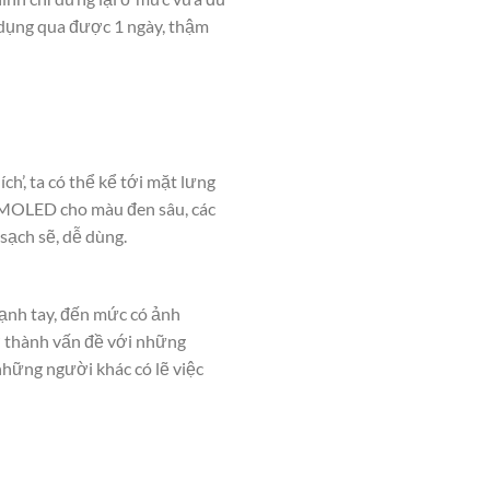
 dụng qua được 1 ngày, thậm
ch’, ta có thể kể tới mặt lưng
 AMOLED cho màu đen sâu, các
sạch sẽ, dễ dùng.
mạnh tay, đến mức có ảnh
ở thành vấn đề với những
hững người khác có lẽ việc