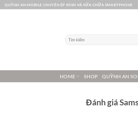
Bỏ
QUỲNH AN MOBILE CHUYÊN ÉP KÍNH VÀ SỬA CHỮA SMARTPHONE
qua
nội
dung
Tìm
kiếm:
HOME
SHOP
QUỲNH AN SO
Đánh giá Sams