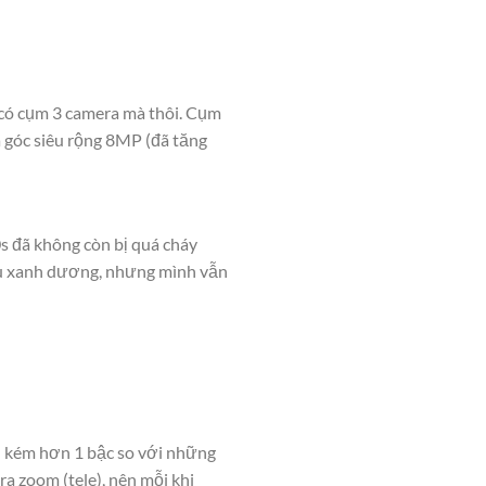
ỉ có cụm 3 camera mà thôi. Cụm
 góc siêu rộng 8MP (đã tăng
s đã không còn bị quá cháy
màu xanh dương, nhưng mình vẫn
) kém hơn 1 bậc so với những
a zoom (tele), nên mỗi khi