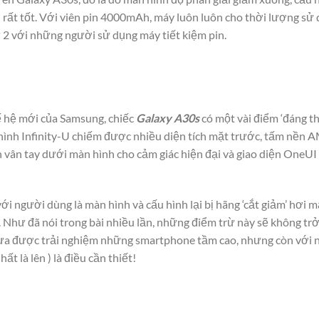
n rất tốt. Với viên pin 4000mAh, máy luôn luôn cho thời lượng sử
 2 với những người sử dụng máy tiết kiệm pin.
 hệ mới của Samsung, chiếc
Galaxy A30s
có một vài điểm ‘đáng thí
hình Infinity-U chiếm được nhiều diện tích mặt trước, tấm nền
 vân tay dưới màn hình cho cảm giác hiện đại và giao diện OneUI 
i người dùng là màn hình và cấu hình lại bị hãng ‘cắt giảm’ hơi 
. Như đã nói trong bài nhiều lần, những điểm trừ này sẽ không tr
hưa được trải nghiệm những smartphone tầm cao, nhưng còn với n
ất là lên ) là điều cần thiết!