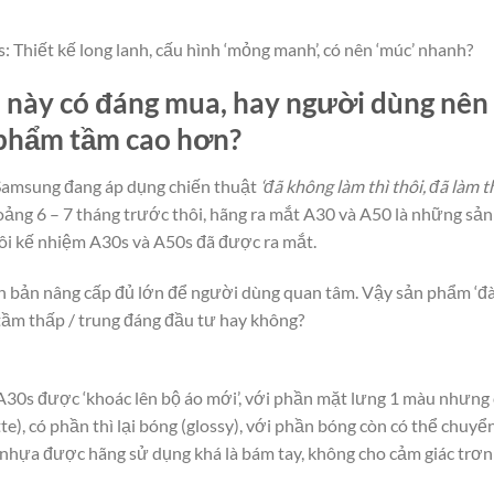
Thiết kế long lanh, cấu hình ‘mỏng manh’, có nên ‘múc’ nhanh?
này có đáng mua, hay người dùng nên ‘
phẩm tầm cao hơn?
, Samsung đang áp dụng chiến thuật
‘đã không làm thì thôi, đã làm th
ảng 6 – 7 tháng trước thôi, hãng ra mắt A30 và A50 là những sản
đôi kế nhiệm A30s và A50s đã được ra mắt.
iên bản nâng cấp đủ lớn để người dùng quan tâm. Vậy sản phẩm ‘đ
tầm thấp / trung đáng đầu tư hay không?
30s được ‘khoác lên bộ áo mới’, với phần mặt lưng 1 màu nhưng 
e), có phần thì lại bóng (glossy), với phần bóng còn có thể chuy
hựa được hãng sử dụng khá là bám tay, không cho cảm giác trơn 