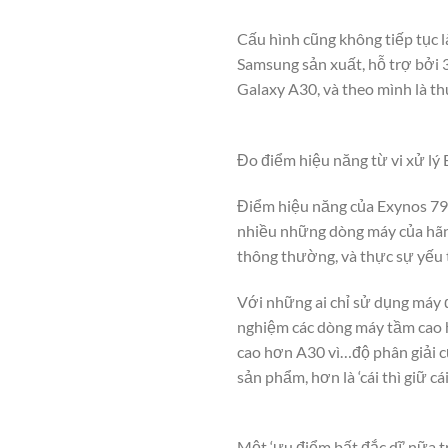
Cấu hình cũng không tiếp tục l
Samsung sản xuất, hỗ trợ bởi
Galaxy A30, và theo mình là t
Đo điểm hiệu năng từ vi xử lý
Điểm hiệu năng của Exynos 79
nhiều những dòng máy của hãng
thông thường, và thực sự yếu 
Với những ai chỉ sử dụng máy 
nghiệm các dòng máy tầm cao h
cao hơn A30 vì…độ phân giải 
sản phẩm, hơn là ‘cái thì giữ cá
Một ‘ưu điểm bất đắc dĩ’ nữa t