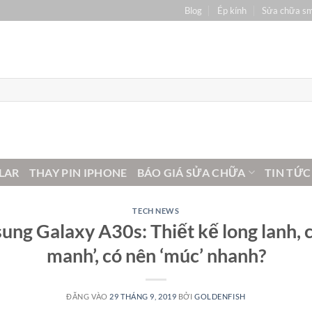
Blog
Ép kính
Sửa chữa s
LAR
THAY PIN IPHONE
BÁO GIÁ SỬA CHỮA
TIN TỨC
TECH NEWS
ung Galaxy A30s: Thiết kế long lanh, 
manh’, có nên ‘múc’ nhanh?
ĐĂNG VÀO
29 THÁNG 9, 2019
BỞI
GOLDENFISH