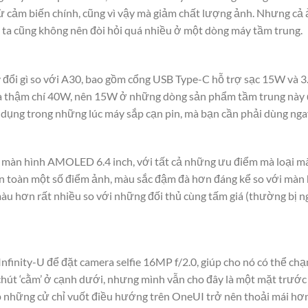
từ cảm biến chính, cũng vì vậy mà giảm chất lượng ảnh. Nhưng c
 ta cũng không nên đòi hỏi quá nhiều ở một dòng máy tầm trung.
y đổi gì so với A30, bao gồm cổng USB Type-C hỗ trợ sạc 15W và 
và thậm chí 40W, nên 15W ở những dòng sản phẩm tầm trung này 
 dụng trong những lúc máy sắp cạn pin, mà bạn cần phải dùng nga
t màn hình AMOLED 6.4 inch, với tất cả những ưu điểm mà loại m
oàn toàn một số điểm ảnh, màu sắc đậm đà hơn đáng kể so với mà
àu hơn rất nhiều so với những đối thủ cùng tấm giá (thường bị 
nfinity-U để đặt camera selfie 16MP f/2.0, giúp cho nó có thể chạm
hút ‘cằm’ ở cạnh dưới, nhưng mình vẫn cho đây là một mặt trước s
 những cử chỉ vuốt điều hướng trên OneUI trở nên thoải mái hơn