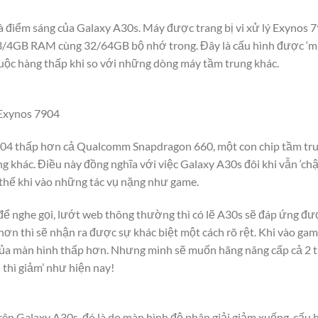
à điểm sáng của Galaxy A30s. Máy được trang bị vi xử lý Exynos 7
 3/4GB RAM cùng 32/64GB bộ nhớ trong. Đây là cấu hình được ‘m
huộc hàng thấp khi so với những dòng máy tầm trung khác.
 Exynos 7904
04 thấp hơn cả Qualcomm Snapdragon 660, một con chip tầm tru
 khác. Điều này đồng nghĩa với việc Galaxy A30s đôi khi vẫn ‘chậ
thế khi vào những tác vụ nặng như game.
để nghe gọi, lướt web thông thường thì có lẽ A30s sẽ đáp ứng đư
ơn thì sẽ nhận ra được sự khác biệt một cách rõ rệt. Khi vào gam
của màn hình thấp hơn. Nhưng mình sẽ muốn hãng nâng cấp cả 2 t
i thì giảm’ như hiện nay!
rên Galaxy A30s, đó là do màn hình độ phân giải giảm xuống, cấu 