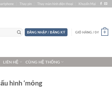
martphone
Thay pin
Thay màn hình điện thoại
Khuyến Mại
0
ĐĂNG NHẬP / ĐĂNG KÝ
GIỎ HÀNG /
0
₫
LIÊN HỆ
CÙNG HỆ THỐNG
cấu hình ‘mỏng