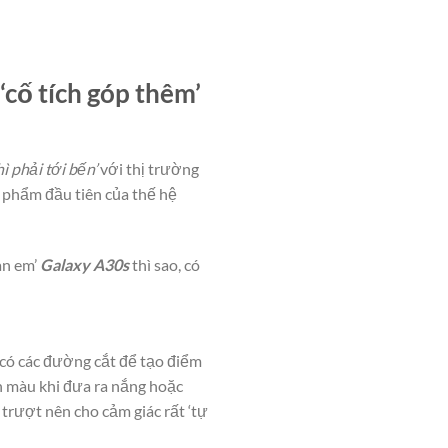
cố tích góp thêm’
ì phải tới bến’
với thị trường
 phẩm đầu tiên của thế hệ
àn em’
Galaxy A30s
thì sao, có
có các đường cắt để tạo điểm
ển màu khi đưa ra nắng hoặc
trượt nên cho cảm giác rất ‘tự