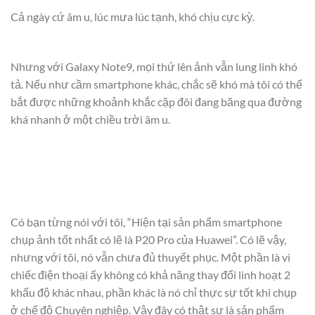
Cả ngày cứ âm u, lúc mưa lúc tạnh, khó chịu cực kỳ.
Nhưng với Galaxy Note9, mọi thứ lên ảnh vẫn lung linh khó
tả. Nếu như cầm smartphone khác, chắc sẽ khó mà tôi có thể
bắt được những khoảnh khắc cặp đôi đang băng qua đường
khá nhanh ở một chiều trời âm u.
Có bạn từng nói với tôi, “Hiện tại sản phẩm smartphone
chụp ảnh tốt nhất có lẽ là P20 Pro của Huawei”. Có lẽ vậy,
nhưng với tôi, nó vẫn chưa đủ thuyết phục. Một phần là vì
chiếc điện thoại ấy không có khả năng thay đổi linh hoạt 2
khẩu độ khác nhau, phần khác là nó chỉ thực sự tốt khi chụp
ở chế độ Chuyên nghiệp. Vậy đây có thật sự là sản phẩm