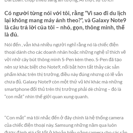
Có người từng nói với tôi, rằng “Vì sao đi du lịch
lại không mang máy ảnh theo?”, và Galaxy Note9
là câu trả lời của tôi – nhỏ, gọn, thông minh, thế
là đủ.
Nói đến , vẫn khá nhiều người nghĩ rằng nó là chiếc điện
thoại dành cho các doanh nhân hoặc những nghệ sĩ thích vẽ
vời nhờ cây bút thông minh S-Pen kèm theo. S-Pen đã tạo
nên sự khác biệt cho Note9, nổi bật hơn tất thảy các sản
phẩm khác trên thị trường, điều này đúng nhưng có lẽ vẫn
chưa đủ. Galaxy Note9 còn một thứ vũ khí khác mà những
smartphone đối thủ trên thị trường phải dè chừng – đó là
“con mắt” nhìn thế giới quan xung quanh.
“Con mắt” mà tôi nhắc đến ở đây chính là hệ thống camera
của chiếc điện thoại này. Samsung những năm qua luôn
được đánh giá rất tốt ở khoản hiệu năng camera cho các sản