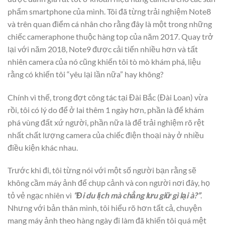
phẩm smartphone của mình. Tôi đã từng trải nghiệm Note8
và trên quan điểm cá nhân cho rằng đây là một trong những
chiếc cameraphone thuộc hàng top của năm 2017. Quay trở
lại với năm 2018, Note9 được cải tiến nhiều hơn và tất
nhiên camera của nó cũng khiến tôi tò mò khám phá, liệu
rằng có khiến tôi “yêu lại lần nữa” hay không?
Chính vì thế, trong đợt công tác tại Đài Bắc (Đài Loan) vừa
rồi, tôi có lý do để ở lai thêm 1 ngày hơn, phần là để khám
phá vùng đất xứ người, phần nữa là để trải nghiệm rõ rệt
nhất chất lượng camera của chiếc điện thoại này ở nhiều
điều kiện khác nhau.
Trước khi đi, tôi từng nói với một số người bạn rằng sẽ
không cầm máy ảnh để chụp cảnh và con người nơi đây, họ
tỏ vẻ ngạc nhiên vì
“Đi du lịch mà chẳng lưu giữ gì lại à?”
.
Nhưng với bản thân mình, tôi hiểu rõ hơn tất cả, chuyện
mang máy ảnh theo hàng ngày đi làm đã khiến tôi quá mệt