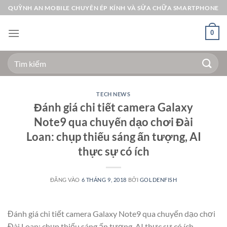
Bỏ
QUỲNH AN MOBILE CHUYÊN ÉP KÍNH VÀ SỬA CHỮA SMARTPHONE
qua
nội
0
dung
Tìm
kiếm:
TECH NEWS
Đánh giá chi tiết camera Galaxy
Note9 qua chuyến dạo chơi Đài
Loan: chụp thiếu sáng ấn tượng, AI
thực sự có ích
ĐĂNG VÀO
6 THÁNG 9, 2018
BỞI
GOLDENFISH
Đánh giá chi tiết camera Galaxy Note9 qua chuyến dạo chơi
Đài Loan: chụp thiếu sáng ấn tượng, AI thực sự có ích