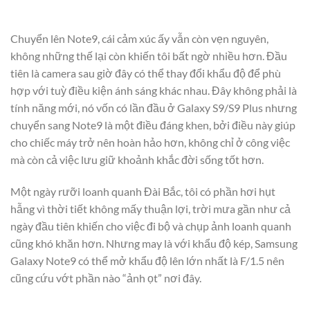
Chuyển lên Note9, cái cảm xúc ấy vẫn còn vẹn nguyên,
không những thế lại còn khiến tôi bất ngờ nhiều hơn. Đầu
tiên là camera sau giờ đây có thể thay đổi khẩu độ để phù
hợp với tuỳ điều kiện ánh sáng khác nhau. Đây không phải là
tính năng mới, nó vốn có lần đầu ở Galaxy S9/S9 Plus nhưng
chuyển sang Note9 là một điều đáng khen, bởi điều này giúp
cho chiếc máy trở nên hoàn hảo hơn, không chỉ ở công việc
mà còn cả việc lưu giữ khoảnh khắc đời sống tốt hơn.
Một ngày rưỡi loanh quanh Đài Bắc, tôi có phần hơi hụt
hẫng vì thời tiết không mấy thuận lợi, trời mưa gần như cả
ngày đầu tiên khiến cho việc đi bộ và chụp ảnh loanh quanh
cũng khó khăn hơn. Nhưng may là với khẩu độ kép, Samsung
Galaxy Note9 có thể mở khẩu độ lên lớn nhất là F/1.5 nên
cũng cứu vớt phần nào “ảnh ọt” nơi đây.