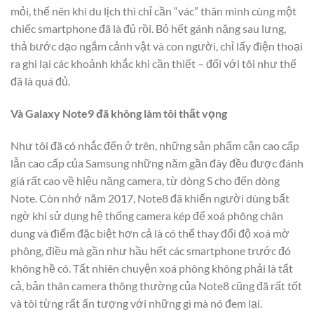
mỏi, thế nên khi du lịch thì chỉ cần “vác” thân mình cùng một
chiếc smartphone đã là đủ rồi. Bỏ hết gánh nặng sau lưng,
thả bước dạo ngắm cảnh vật và con người, chỉ lấy điện thoại
ra ghi lại các khoảnh khắc khi cần thiết – đối với tôi như thế
đã là quá đủ.
Và Galaxy Note9 đã không làm tôi thất vọng
Như tôi đã có nhắc đến ở trên, những sản phẩm cận cao cấp
lẫn cao cấp của Samsung những năm gần đây đều được đánh
giá rất cao về hiệu năng camera, từ dòng S cho đến dòng
Note. Còn nhớ năm 2017, Note8 đã khiến người dùng bất
ngờ khi sử dụng hệ thống camera kép để xoá phông chân
dung và điểm đặc biệt hơn cả là có thể thay đổi độ xoá mờ
phông, điều mà gần như hầu hết các smartphone trước đó
không hề có. Tất nhiên chuyện xoá phông không phải là tất
cả, bản thân camera thông thường của Note8 cũng đã rất tốt
và tôi từng rất ấn tượng với những gì mà nó đem lại.