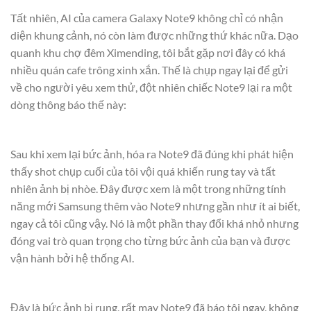
Tất nhiên, AI của camera Galaxy Note9 không chỉ có nhận
diện khung cảnh, nó còn làm được những thứ khác nữa. Dạo
quanh khu chợ đêm Ximending, tôi bắt gặp nơi đây có khá
nhiều quán cafe trông xinh xắn. Thế là chụp ngay lại để gửi
về cho người yêu xem thử, đột nhiên chiếc Note9 lại ra một
dòng thông báo thế này:
Sau khi xem lại bức ảnh, hóa ra Note9 đã đúng khi phát hiện
thấy shot chụp cuối của tôi vội quá khiến rung tay và tất
nhiên ảnh bị nhòe. Đây được xem là một trong những tính
năng mới Samsung thêm vào Note9 nhưng gần như ít ai biết,
ngay cả tôi cũng vậy. Nó là một phần thay đổi khá nhỏ nhưng
đóng vai trò quan trọng cho từng bức ảnh của bạn và được
vận hành bởi hệ thống AI.
Đây là bức ảnh bị rung, rất may Note9 đã báo tôi ngay, không