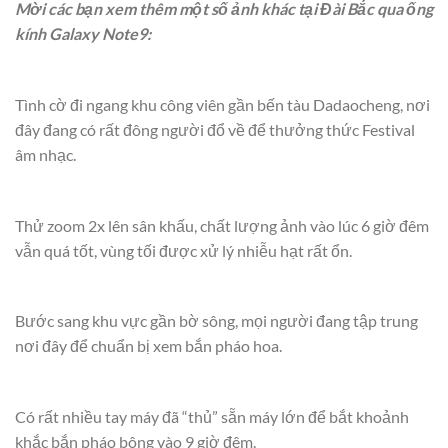
Mời các bạn xem thêm một số ảnh khác tại Đài Bắc qua ống
kính Galaxy Note9:
Tình cờ đi ngang khu công viên gần bến tàu Dadaocheng, nơi
đây đang có rất đông người đổ về để thưởng thức Festival
âm nhạc.
Thử zoom 2x lên sân khấu, chất lượng ảnh vào lúc 6 giờ đêm
vẫn quá tốt, vùng tối được xử lý nhiễu hạt rất ổn.
Bước sang khu vực gần bờ sông, mọi người đang tập trung
nơi đây để chuẩn bị xem bắn pháo hoa.
Có rất nhiều tay máy đã “thủ” sẵn máy lớn để bắt khoảnh
khắc bắn pháo bông vào 9 giờ đêm.