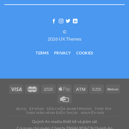
©
2026 UX Themes
TERMS
PRIVACY
COOKIES
BLOG
ÉP KÍNH
SỬA CHỮA SMARTPHONE
THAY PIN
THAY MÀN HÌNH ĐIỆN THOẠI
KHUYẾN MẠI
Quỳnh An media thiết kế và giám sát
Cơ quan chủ quản: Công ty TNHH XD&CN Quỳnh An