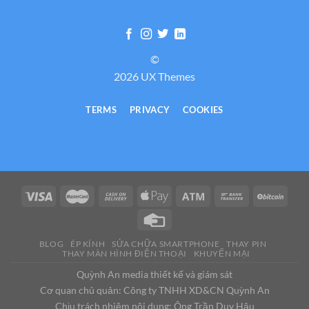
©
2026 UX Themes
TERMS
PRIVACY
COOKIES
BLOG
ÉP KÍNH
SỬA CHỮA SMARTPHONE
THAY PIN
THAY MÀN HÌNH ĐIỆN THOẠI
KHUYẾN MẠI
Quỳnh An media thiết kế và giám sát
Cơ quan chủ quản: Công ty TNHH XD&CN Quỳnh An
Chịu trách nhiệm nội dung: Ông Trần Duy Hậu