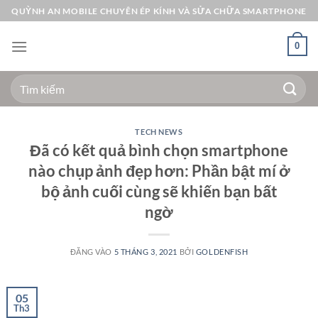
Bỏ
QUỲNH AN MOBILE CHUYÊN ÉP KÍNH VÀ SỬA CHỮA SMARTPHONE
qua
nội
0
dung
Tìm
kiếm:
TECH NEWS
Đã có kết quả bình chọn smartphone
nào chụp ảnh đẹp hơn: Phần bật mí ở
bộ ảnh cuối cùng sẽ khiến bạn bất
ngờ
ĐĂNG VÀO
5 THÁNG 3, 2021
BỞI
GOLDENFISH
05
Th3