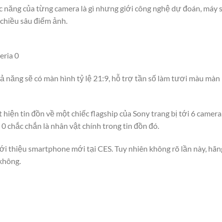
 năng của từng camera là gì nhưng giới công nghệ dự đoán, máy s
o chiều sâu điểm ảnh.
eria 0
ả năng sẽ có màn hình tỷ lệ 21:9, hỗ trợ tần số làm tươi màu màn 
 hiện tin đồn về một chiếc flagship của Sony trang bị tới 6 camer
a 0 chắc chắn là nhân vật chính trong tin đồn đó.
 thiệu smartphone mới tại CES. Tuy nhiên không rõ lần này, hãng 
không.