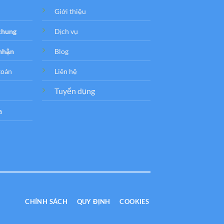
Giới thiệu
 chung
Dịch vụ
 nhận
Blog
toán
Liên hệ
Tuyển dụng
a
CHÍNH SÁCH
QUY ĐỊNH
COOKIES