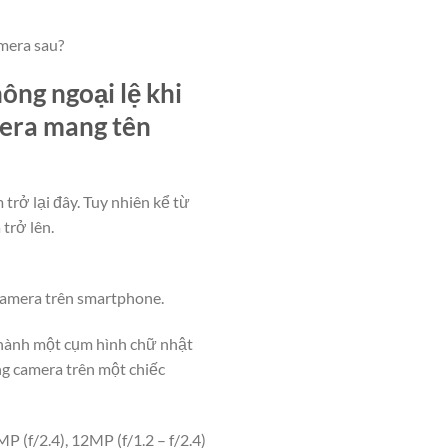
amera sau?
ông ngoại lệ khi
mera mang tên
trở lại đây. Tuy nhiên kể từ
trở lên.
 camera trên smartphone.
thành một cụm hình chữ nhật
ng camera trên một chiếc
P (f/2.4), 12MP (f/1.2 – f/2.4)