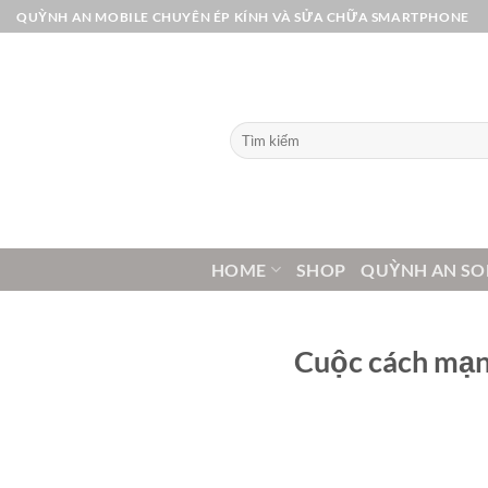
Bỏ
QUỲNH AN MOBILE CHUYÊN ÉP KÍNH VÀ SỬA CHỮA SMARTPHONE
qua
nội
dung
Tìm
kiếm:
HOME
SHOP
QUỲNH AN SO
Cuộc cách mạng