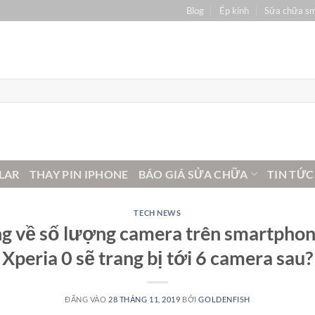
Blog
Ép kính
Sửa chữa s
LAR
THAY PIN IPHONE
BÁO GIÁ SỬA CHỮA
TIN TỨC
TECH NEWS
 về số lượng camera trên smartphone
Xperia 0 sẽ trang bị tới 6 camera sau?
ĐĂNG VÀO
28 THÁNG 11, 2019
BỞI
GOLDENFISH