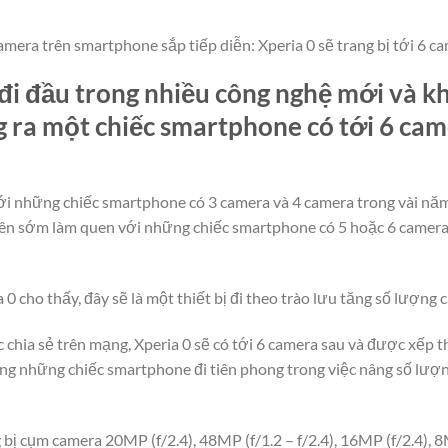
era trên smartphone sắp tiếp diễn: Xperia 0 sẽ trang bị tới 6 c
đi đầu trong nhiều công nghệ mới và kh
g ra một chiếc smartphone có tới 6 ca
i những chiếc smartphone có 3 camera và 4 camera trong vài năm 
 nên sớm làm quen với những chiếc smartphone có 5 hoặc 6 camera 
 0 cho thấy, đây sẽ là một thiết bị đi theo trào lưu tăng số lượng
chia sẻ trên mạng, Xperia 0 sẽ có tới 6 camera sau và được xếp 
rong những chiếc smartphone đi tiên phong trong việc nâng số lượ
 bị cụm camera 20MP (f/2.4), 48MP (f/1.2 – f/2.4), 16MP (f/2.4), 8M