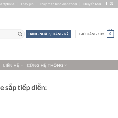
martphone
Thay pin
Thay màn hình điện thoại
Khuyến Mại
0
ĐĂNG NHẬP / ĐĂNG KÝ
GIỎ HÀNG /
0
₫
LIÊN HỆ
CÙNG HỆ THỐNG
 sắp tiếp diễn: