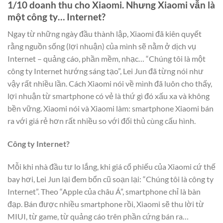
1/10 doanh thu cho Xiaomi. Nhưng Xiaomi vẫn là
một công ty… Internet?
Ngay từ những ngày đầu thành lập, Xiaomi đã kiên quyết
rằng nguồn sống (lợi nhuận) của mình sẽ nằm ở dịch vụ
Internet – quảng cáo, phần mềm, nhạc… “Chúng tôi là một
công ty Internet hướng sáng tạo”, Lei Jun đã từng nói như
vậy rất nhiều lần. Cách Xiaomi nói về mình đã luôn cho thấy,
lợi nhuận từ smartphone có vẻ là thứ gì đó xấu xa và không
bền vững. Xiaomi nói và Xiaomi làm: smartphone Xiaomi bán
ra với giá rẻ hơn rất nhiều so với đối thủ cùng cấu hình.
Công ty Internet?
Mỗi khi nhà đầu tư lo lắng, khi giá cổ phiếu của Xiaomi cứ thế
bay hơi, Lei Jun lại đem bổn cũ soạn lại: “Chúng tôi là công ty
Internet”. Theo “Apple của châu Á”, smartphone chỉ là bàn
đạp. Bán được nhiều smartphone rồi, Xiaomi sẽ thu lời từ
MIUI, từ game, từ quảng cáo trên phần cứng bán ra…