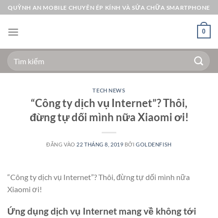
Bỏ
QUỲNH AN MOBILE CHUYÊN ÉP KÍNH VÀ SỬA CHỮA SMARTPHONE
qua
nội
0
dung
Tìm
kiếm:
TECH NEWS
“Công ty dịch vụ Internet”? Thôi,
đừng tự dối mình nữa Xiaomi ơi!
ĐĂNG VÀO
22 THÁNG 8, 2019
BỞI
GOLDENFISH
“Công ty dịch vụ Internet”? Thôi, đừng tự dối mình nữa
Xiaomi ơi!
Ứng dụng dịch vụ Internet mang về không tới