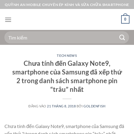
Bỏ
QUỲNH AN MOBILE CHUYÊN ÉP KÍNH VÀ SỬA CHỮA SMARTPHONE
qua
nội
0
dung
Tìm
kiếm:
TECH NEWS
Chưa tính đến Galaxy Note9,
smartphone của Samsung đã xếp thứ
2 trong danh sách smartphone pin
“trâu” nhất
ĐĂNG VÀO
21 THÁNG 8, 2018
BỞI
GOLDENFISH
Chưa tính đến Galaxy Note9, smartphone của Samsung đã
xếp thứ 2 trong danh sách smartphone pin “trâu” nhất