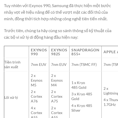
Tuy nhiên với Exynos 990, Samsung đã thực hiện một bước
nhảy vọt về hiệu năng để có thể vượt mặt các đối thủ của
mình, đồng thời tích hợp những công nghệ tiên tiến nhất.
Trước tiên, chúng ta hãy cùng so sánh thông số kỹ thuật của
các bộ vi xử lý di động hàng đầu hiện nay:
EXYNOS
EXYNOS
SNAPDRAGON
APPLE 
990
9825
855+
Tiền trình
7nm EUV
7nm EUV
7nm (TSMC FF)
7nm (TS
sản xuất
2 x
2 x
Exynos
Exynos
1 x Kryo
M5
M4
485 Gold
2 x
2 x
2 x
Lightnin
3 x Kryo 485
Cortex
Cortex
Lõi xử lý
Gold
4 x Thun
A76
A75
1.7GHz
4 x Kryo 485
4 x
2 x
Silver
Cortex
Cortex
A55
A55