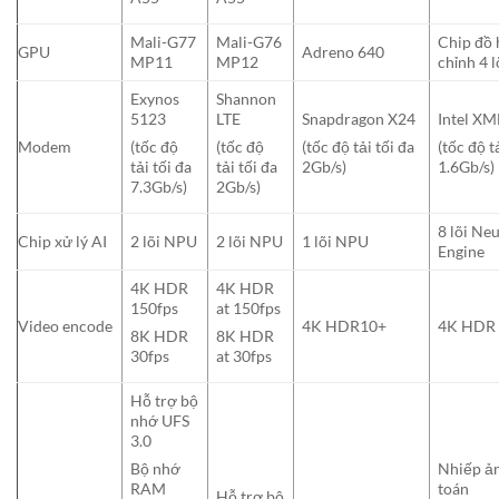
Mali-G77
Mali-G76
Chip đồ 
GPU
Adreno 640
MP11
MP12
chỉnh 4 l
Exynos
Shannon
5123
LTE
Snapdragon X24
Intel X
Modem
(tốc độ
(tốc độ
(tốc độ tải tối đa
(tốc độ t
tải tối đa
tải tối đa
2Gb/s)
1.6Gb/s)
7.3Gb/s)
2Gb/s)
8 lõi Neu
Chip xử lý AI
2 lõi NPU
2 lõi NPU
1 lõi NPU
Engine
4K HDR
4K HDR
150fps
at 150fps
Video encode
4K HDR10+
4K HDR 
8K HDR
8K HDR
30fps
at 30fps
Hỗ trợ bộ
nhớ UFS
3.0
Nhiếp ả
Bộ nhớ
toán
RAM
Hỗ trợ bộ