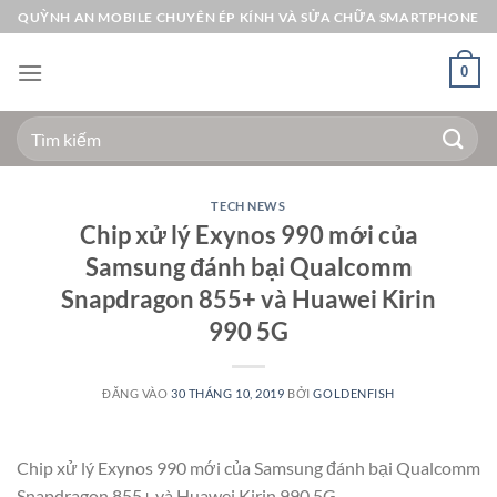
Bỏ
QUỲNH AN MOBILE CHUYÊN ÉP KÍNH VÀ SỬA CHỮA SMARTPHONE
qua
nội
0
dung
Tìm
kiếm:
TECH NEWS
Chip xử lý Exynos 990 mới của
Samsung đánh bại Qualcomm
Snapdragon 855+ và Huawei Kirin
990 5G
ĐĂNG VÀO
30 THÁNG 10, 2019
BỞI
GOLDENFISH
Chip xử lý Exynos 990 mới của Samsung đánh bại Qualcomm
Snapdragon 855+ và Huawei Kirin 990 5G