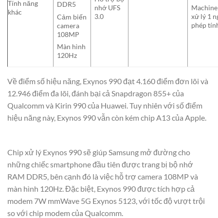
Tính năng
DDR5
nhớ UFS
Machine 
khác
3.0
xử lý 1 n
Cảm biến
phép tín
camera
108MP
Màn hình
120Hz
Về điểm số hiệu năng, Exynos 990 đạt 4.160 điểm đơn lõi và
12.946 điểm đa lõi, đánh bại cả Snapdragon 855+ của
Qualcomm và Kirin 990 của Huawei. Tuy nhiên với số điểm
hiệu năng này, Exynos 990 vẫn còn kém chip A13 của Apple.
Chip xử lý Exynos 990 sẽ giúp Samsung mở đường cho
những chiếc smartphone đầu tiên được trang bị bộ nhớ
RAM DDR5, bên cạnh đó là việc hỗ trợ camera 108MP và
màn hình 120Hz. Đặc biệt, Exynos 990 được tích hợp cả
modem 7W mmWave 5G Exynos 5123, với tốc độ vượt trội
so với chip modem của Qualcomm.