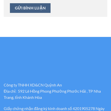
Công ty TNHH XD&CN Quỳnh An
Địa chỉ: 592 Lê Hồng Phong Phường Phước Hải , TP Nha
Trang, tỉnh Khánh Hòa
Giấy chứng nhận đăng ký kinh doanh số 4201905278 Ngày