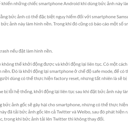
ể khiến những chiếc smartphone Android khi dùng bức ảnh này làm 
ằng bức ảnh có thể đặc biệt nguy hiểm đối với smartphone Sams
 bức ảnh này làm hình nền. Trong khi đó cũng có báo cáo một số 
rash nếu đặt làm hình nền.
 không thể khởi động được và khởi động lại liên tục. Có một cách
h nền. Đó là khởi động lại smartphone ở chế độ safe mode, để có 
gười dùng có thể thực hiện factory reset, nhưng tất nhiên là sẽ bị
 bị lỗi hệ thống, khởi động lại liên tục sau khi đặt bức ảnh này là
ng bức ảnh gốc sẽ gây hại cho smartphone, nhưng có thể thực hiện
này đã tải bức ảnh gốc lên cả Twitter và Weibo, sau đó phát hiện 
, trong khi bức ảnh tải lên Twitter thì không thay đổi.