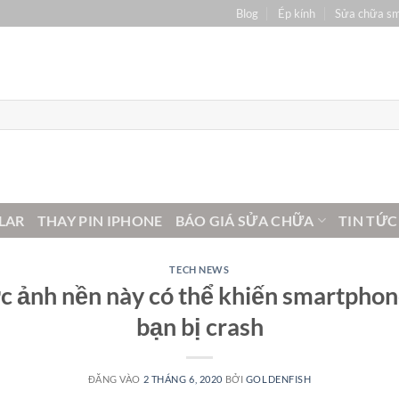
Blog
Ép kính
Sửa chữa s
LAR
THAY PIN IPHONE
BÁO GIÁ SỬA CHỮA
TIN TỨC
TECH NEWS
c ảnh nền này có thể khiến smartphon
bạn bị crash
ĐĂNG VÀO
2 THÁNG 6, 2020
BỞI
GOLDENFISH