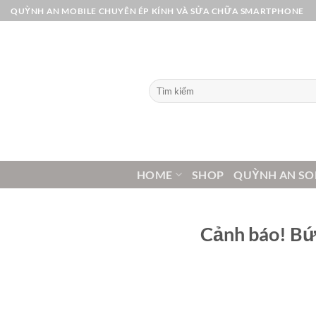
Bỏ
QUỲNH AN MOBILE CHUYÊN ÉP KÍNH VÀ SỬA CHỮA SMARTPHONE
qua
nội
dung
Tìm
kiếm:
HOME
SHOP
QUỲNH AN SO
Cảnh báo! Bứ