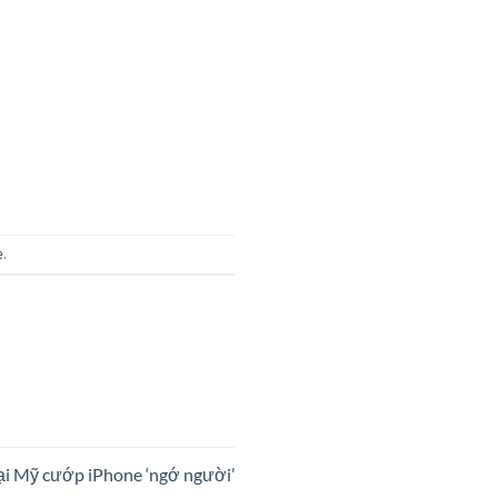
e
.
tại Mỹ cướp iPhone ‘ngớ người’