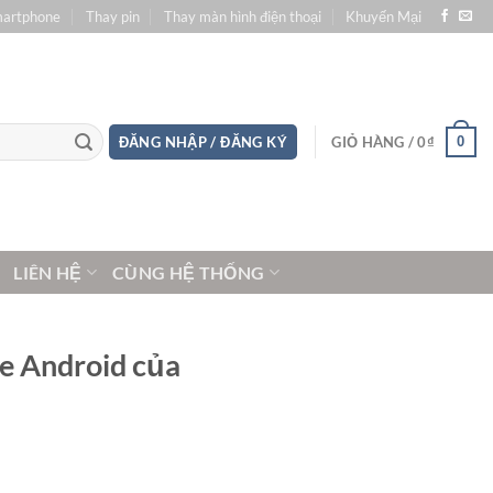
martphone
Thay pin
Thay màn hình điện thoại
Khuyến Mại
0
ĐĂNG NHẬP / ĐĂNG KÝ
GIỎ HÀNG /
0
₫
LIÊN HỆ
CÙNG HỆ THỐNG
e Android của