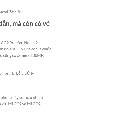
awei P30 Pro
dẫn, mà còn có vẻ
i CC9 Pro. Sau Nokia 9
nh đó, Mi CC9 Pro còn là chiếc
đó cũng có camera 108MP,
Trang bị bộ vi xử lý
rtphone này sở hữu nhiều
so với Mi CC9 và Mi CC9e