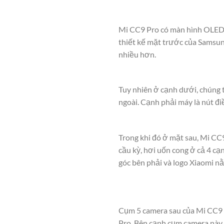
Mi CC9 Pro có màn hình OLED u
thiết kế mặt trước của Samsun
nhiều hơn.
Tuy nhiên ở cạnh dưới, chúng t
ngoài. Cạnh phải máy là nút đ
Trong khi đó ở mặt sau, Mi CC9
cầu kỳ, hơi uốn cong ở cả 4 c
góc bên phải và logo Xiaomi nằ
Cụm 5 camera sau của Mi CC9 P
Pro. Bên cạnh cụm camera này 