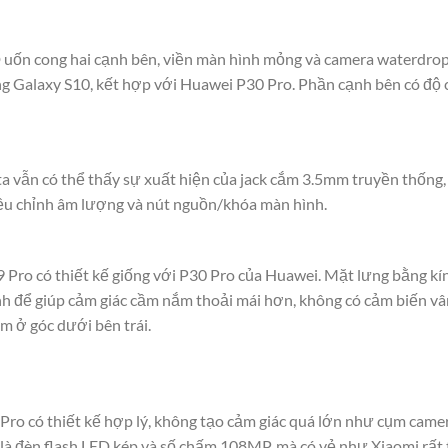
ốn cong hai cạnh bên, viền màn hình mỏng và camera waterdrop. 
g Galaxy S10, kết hợp với Huawei P30 Pro. Phần cạnh bên có độ c
a vẫn có thể thấy sự xuất hiện của jack cắm 3.5mm truyền thống, 
iều chỉnh âm lượng và nút nguồn/khóa màn hình.
 Pro có thiết kế giống với P30 Pro của Huawei. Mặt lưng bằng kín
ạnh để giúp cảm giác cầm nắm thoải mái hơn, không có cảm biến vâ
m ở góc dưới bên trái.
ro có thiết kế hợp lý, không tạo cảm giác quá lớn như cụm came
là đèn flash LED kép và số chấm 108MP, mà có vẻ như Xiaomi rất t