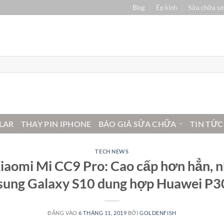
Blog
Ép kính
Sửa chữa s
LAR
THAY PIN IPHONE
BÁO GIÁ SỬA CHỮA
TIN TỨC
TECH NEWS
iaomi Mi CC9 Pro: Cao cấp hơn hẳn, 
ung Galaxy S10 dung hợp Huawei P3
ĐĂNG VÀO
6 THÁNG 11, 2019
BỞI
GOLDENFISH