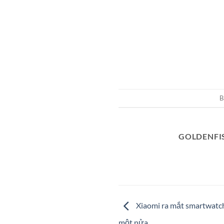
B
GOLDENFI
Xiaomi ra mắt smartwatch
một nửa