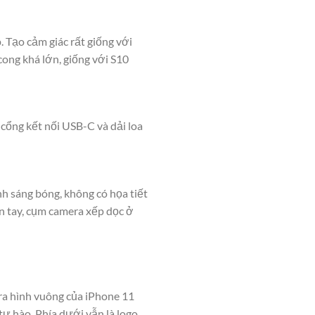
Tạo cảm giác rất giống với
ong khá lớn, giống với S10
cổng kết nối USB-C và dải loa
h sáng bóng, không có họa tiết
n tay, cụm camera xếp dọc ở
ra hình vuông của iPhone 11
ự hào. Phía dưới vẫn là logo