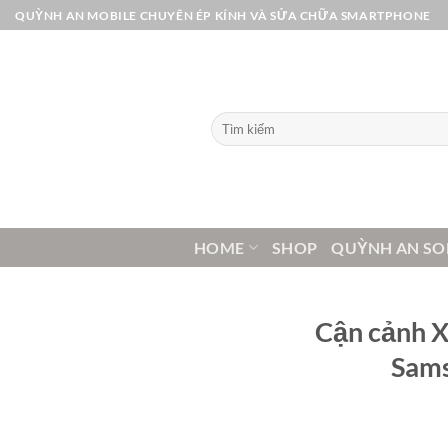
Bỏ
QUỲNH AN MOBILE CHUYÊN ÉP KÍNH VÀ SỬA CHỮA SMARTPHONE
qua
nội
dung
Tìm
kiếm:
HOME
SHOP
QUỲNH AN SO
Cận cảnh X
Sams