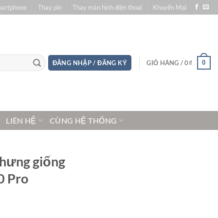
martphone
Thay pin
Thay màn hình điện thoại
Khuyến Mại
0
ĐĂNG NHẬP / ĐĂNG KÝ
GIỎ HÀNG /
0
₫
LIÊN HỆ
CÙNG HỆ THỐNG
nhưng giống
0 Pro