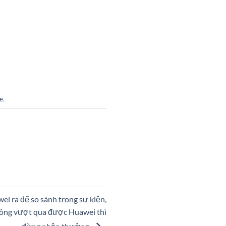
e
.
i ra để so sánh trong sự kiện,
hông vượt qua được Huawei thì