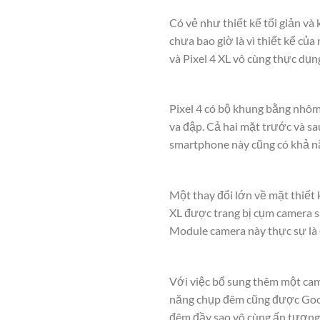
Có vẻ như thiết kế tối giản v
chưa bao giờ là vì thiết kế củ
và Pixel 4 XL vô cùng thực dụn
Pixel 4 có bộ khung bằng nhôm
va đập. Cả hai mặt trước và sa
smartphone này cũng có khả n
Một thay đổi lớn về mặt thiết 
XL được trang bị cụm camera sa
Module camera này thực sự là đi
Với việc bổ sung thêm một cam
năng chụp đêm cũng được Googl
đêm đầy sao vô cùng ấn tượng