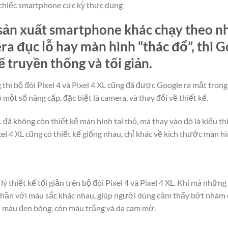
 chiếc smartphone cực kỳ thực dụng
 sản xuất smartphone khác chạy theo n
a đục lỗ hay màn hình “thác đổ”, thì Go
kế truyền thống và tối giản.
g thì bộ đôi Pixel 4 và Pixel 4 XL cũng đã được Google ra mắt trong
ột số nâng cấp, đặc biệt là camera, và thay đổi về thiết kế.
 đã không còn thiết kế màn hình tai thỏ, mà thay vào đó là kiểu th
xel 4 XL cũng có thiết kế giống nhau, chỉ khác về kích thước màn h
ý thiết kế tối giản trên bộ đôi Pixel 4 và Pixel 4 XL. Khi mà những c
hần với màu sắc khác nhau, giúp người dùng cảm thấy bớt nhàm ch
ới màu đen bóng, còn màu trắng và da cam mờ.