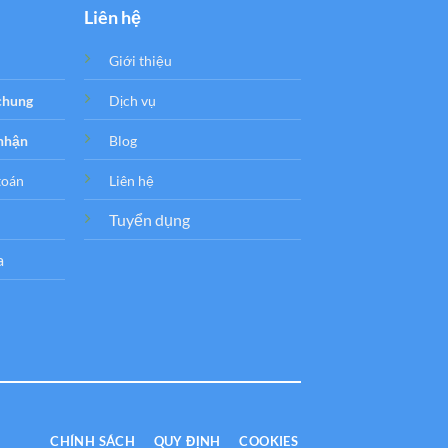
Liên hệ
Giới thiệu
 chung
Dịch vụ
 nhận
Blog
toán
Liên hệ
Tuyển dụng
a
CHÍNH SÁCH
QUY ĐỊNH
COOKIES