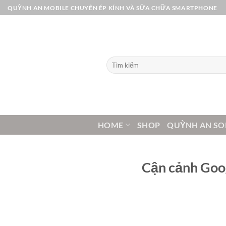
Bỏ
QUỲNH AN MOBILE CHUYÊN ÉP KÍNH VÀ SỬA CHỮA SMARTPHONE
qua
nội
dung
Tìm
kiếm:
HOME
SHOP
QUỲNH AN SO
Cận cảnh Goog