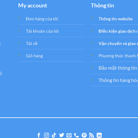
My account
Thông tin
Đơn hàng của tôi
Thông tin website
Tải khoản của tôi
Điều kiện giao dịch
c
Tải về
Vận chuyển và giao
Giỏ hàng
Phương thức thanh 
Bảo mật thông tin
0
Thông tin hàng hó