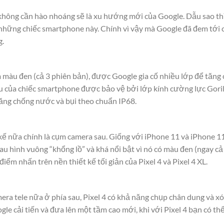
à không cần hào nhoáng sẽ là xu hướng mới của Google. Dẫu sao th
a những chiếc smartphone này. Chính vì vậy mà Google đã đem tới 
g.
 màu đen (cả 3 phiên bản), được Google gia cố nhiều lớp để tăng
u của chiếc smartphone được bảo vệ bởi lớp kính cường lực Gorill
ăng chống nước và bụi theo chuẩn IP68.
kế nữa chính là cụm camera sau. Giống với iPhone 11 và iPhone 11 P
u hình vuông “khổng lồ” và khá nổi bật vì nó có màu đen (ngay cả 
ểm nhấn trên nền thiết kế tối giản của Pixel 4 và Pixel 4 XL.
era tele nữa ở phía sau, Pixel 4 có khả năng chụp chân dung và 
e cải tiến và đưa lên một tầm cao mới, khi với Pixel 4 bạn có t
.