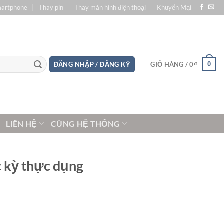
martphone
Thay pin
Thay màn hình điện thoại
Khuyến Mại
0
ĐĂNG NHẬP / ĐĂNG KÝ
GIỎ HÀNG /
0
₫
LIÊN HỆ
CÙNG HỆ THỐNG
c kỳ thực dụng