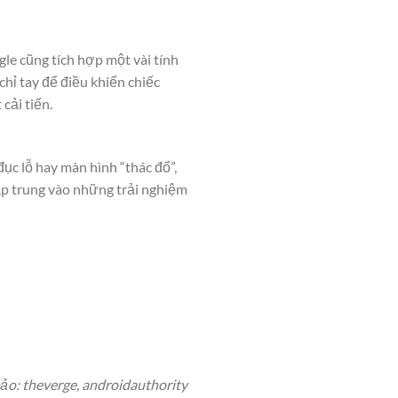
gle cũng tích hợp một vài tính
chỉ tay để điều khiển chiếc
cải tiến.
ục lỗ hay màn hình “thác đổ”,
tập trung vào những trải nghiệm
o: theverge, androidauthority