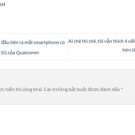
SH
Ai chê thì chê, tôi vẫn thích 4 v
t đầu tiên ra mắt smartphone có
hơn l
em 5G của Qualcomm
c hiển thị công khai.
Các trường bắt buộc được đánh dấu
*