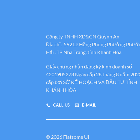
Công ty TNHH XD&CN Quỳnh An
Địa chỉ: 592 Lê Hồng Phong Phường Phướ
Hải , TP Nha Trang, tỉnh Khánh Hòa
Giấy chứng nhận đăng ký kinh doanh số
4201905278 Ngày cấp 28 tháng 8 năm 202
cấp bới SỞ KẾ HOẠCH VÀ ĐẦU TƯ TỈNH
KHÁNH HÒA
CALL US
E-MAIL
© 2026 Flatsome UI