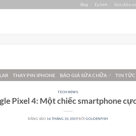
Blog
Ép kính
Sửa chữa s
LAR
THAY PIN IPHONE
BÁO GIÁ SỬA CHỮA
TIN TỨC
TECH NEWS
le Pixel 4: Một chiếc smartphone cự
ĐĂNG VÀO
16 THÁNG 10, 2019
BỞI
GOLDENFISH