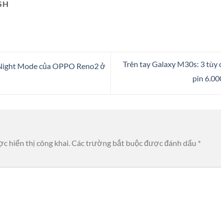
SH
Trên tay Galaxy M30s: 3 tùy
Night Mode của OPPO Reno2 ở
pin 6.00
c hiển thị công khai.
Các trường bắt buộc được đánh dấu
*