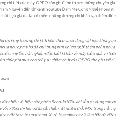
ừng chi tiết của máy, OPPO còn ghi điểm trước những chuyên gia
n Nam Nguyễn đến từ kênh Youtube Đam Mê Công Nghệ không ít l
 chất liệu giả da, lại có thêm những đường chỉ khâu tạo thêm điể
ư ốp lưng thường chỉ là đi kèm theo và sử dụng vật liệu không qu
 nhựa nhưng mà họ đã chú trọng hơn khi trang bị thêm phần nhựa gi
ả chiếc máy lẫn trải nghiệm đặc biệt là bảo vệ máy hiệu quả và th
bản chúng ta mua cho thấy sự chăm chút của OPPO cho phụ kiện”
te.vn
ợc!
 rất nhiều về hiệu năng trên Reno đời đầu khi vẫn sử dụng con c
y với 730G thì Reno2 đã cải thiện rất nhiều thứ. Một trong trải n
hường rất trơn tru mượt mà, kể cả là gaming hay là làm bất cứ việc