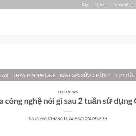
Blog
Ép kính
Sửa chữa s
LAR
THAY PIN IPHONE
BÁO GIÁ SỬA CHỮA
TIN TỨC
TECH NEWS
a công nghệ nói gì sau 2 tuần sử dụ
ĐĂNG VÀO
3 THÁNG 11, 2019
BỞI
GOLDENFISH