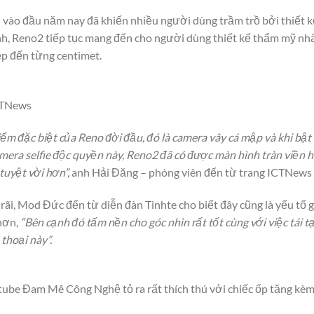
 vào đầu năm nay đã khiến nhiều người dùng trầm trồ bởi thiết kế
, Reno2 tiếp tục mang đến cho người dùng thiết kế thẩm mỹ nhấ
ẹp đến từng centimet.
CTNews
m đặc biệt của Reno đời đầu, đó là camera vây cá mập và khi bật l
mera selfie độc quyền này, Reno2 đã có được màn hình tràn viền 
uyệt vời hơn”,
anh Hải Đăng – phóng viên đến từ trang ICTNews 
rãi, Mod Đức đến từ diễn đàn Tinhte cho biết đây cũng là yếu tố 
hơn,
“Bên cạnh đó tấm nền cho góc nhìn rất tốt cùng với việc tái t
thoại này”.
be Đam Mê Công Nghệ tỏ ra rất thích thú với chiếc ốp tặng kè