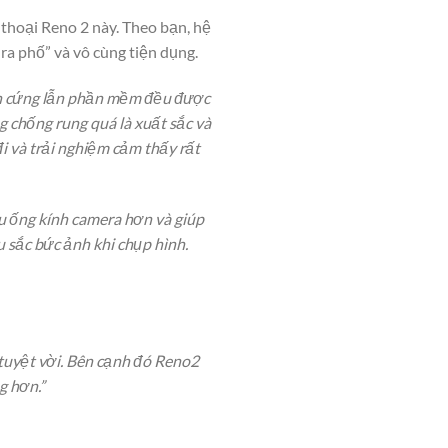
thoại Reno 2 này. Theo bạn, hệ
ra phố” và vô cùng tiện dụng.
hần cứng lẫn phần mềm đều được
ng chống rung quá là xuất sắc và
đi và trải nghiệm cảm thấy rất
ều ống kính camera hơn và giúp
 sắc bức ảnh khi chụp hình.
 tuyệt vời. Bên cạnh đó Reno2
g hơn.”