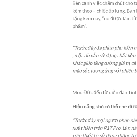
Bên cạnh việc chăm chút cho t
kèm theo – chiếc ốp lưng. Bạ
tặng kèm này, “nó được làm từ
phẩm”.
“Trước đây đa phần phụ kiện nh
, mặc dù vẫn sử dụng chất liệu
khác giúp tăng cường giá trị c
màu sắc tương ứng với phiên 
Mod Đức đến từ diễn đàn Tinh
Hiệu năng khó có thể chê đư
“Trước đây mọi người phàn nàn
xuất hiện trên R17 Pro. Lần nà
trên thiết bị: sử dụng thông t