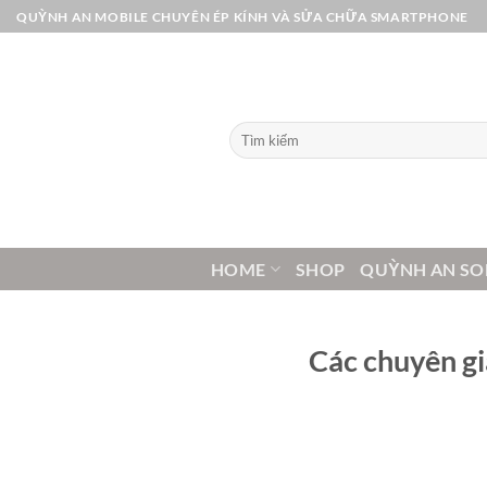
Bỏ
QUỲNH AN MOBILE CHUYÊN ÉP KÍNH VÀ SỬA CHỮA SMARTPHONE
qua
nội
dung
Tìm
kiếm:
HOME
SHOP
QUỲNH AN SO
Các chuyên gi