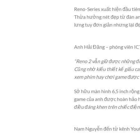
Reno-Series xuất hiện đầu tiên
Thừa hưởng nét đẹp từ đàn anh
lưng tuy đơn giản nhưng lại đ
Anh Hải Đăng – phóng viên I
“Reno 2 vẫn giữ được những điể
Cũng nhờ kiểu thiết kế giấu ca
xem phim hay chơi game được t
Sở hữu màn hình 6,5 inch rộng 
game của anh được hoàn hảo 
điều đáng khen trên chiếc điện 
Nam Nguyễn đến từ kênh Youtu