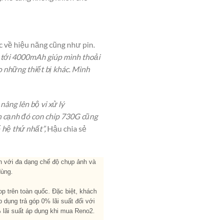
c về hiệu năng cũng như pin.
n tới 4000mAh giúp mình thoải
o những thiết bị khác. Mình
âng lên bộ vi xử lý
ên cạnh đó con chip 730G cũng
 hệ thứ nhất”,
Hậu chia sẻ
h với đa dạng chế độ chụp ảnh và
dùng.
p trên toàn quốc.
Đặc biệt, k
hách
p dụng trả góp 0% lãi suất đối với
 lãi suất áp dụng khi mua Reno2.