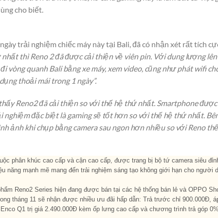
ùng cho biết.
ày trải nghiệm chiếc máy này tại Bali, đã có nhận xét rất tích cự
nhất thì Reno 2 đã được cải thiện về viên pin. Với dung lượng lê
i vòng quanh Bali bằng xe máy, xem video, cũng như phát wifi ch
 dụng thoải mái trong 1 ngày”.
hấy Reno2 đã cải thiện so với thế hệ thứ nhất. Smartphone được n
 nghiệm đặc biệt là gaming sẽ tốt hơn so với thế hệ thứ nhất. B
ình ảnh khi chụp bằng camera sau ngon hơn nhiều so với Reno thế
ộc phân khúc cao cấp và cận cao cấp, được trang bị bộ tứ camera siêu đỉn
hiệu năng mạnh mẽ mang đến trải nghiệm sáng tạo không giới hạn cho người 
phẩm Reno2 Series hiện đang được bán tại các hệ thống bán lẻ và OPPO Sho
rong tháng 11 sẽ nhận được nhiều ưu đãi hấp dẫn
: Trả trước chỉ 900.000Đ, á
nco Q1 trị giá 2.490.000Đ kèm ốp lưng cao cấp và chương trình trả góp 0%