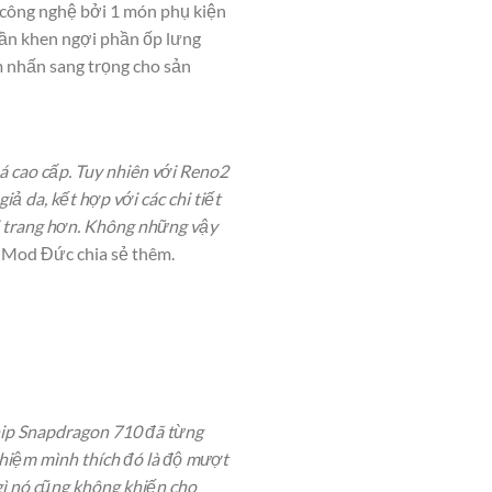
 công nghệ bởi 1 món phụ kiện
ần khen ngợi phần ốp lưng
m nhấn sang trọng cho sản
á cao cấp. Tuy nhiên với Reno2
ả da, kết hợp với các chi tiết
ời trang hơn. Không những vậy
, Mod Đức chia sẻ thêm.
hip Snapdragon 710 đã từng
ghiệm mình thích đó là độ mượt
 gì nó cũng không khiến cho