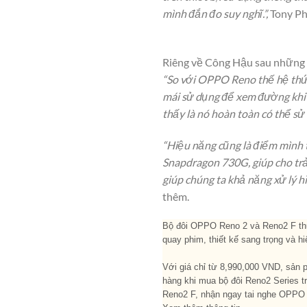
mình đắn đo suy nghĩ.”,
Tony Ph
Riêng về Công Hậu sau những ng
“So với OPPO Reno thế hệ thứ 
mái sử dụng để xem đường khi đ
thấy là nó hoàn toàn có thể sử
“Hiệu năng cũng là điểm mình t
Snapdragon 730G, giúp cho trải
giúp chúng ta khả năng xử lý h
thêm.
Bộ đôi OPPO Reno 2 và Reno2 F thu
quay phim, thiết kế sang trọng và 
Với giá chỉ từ 8,990,000 VND, sản 
hàng khi mua bộ đôi Reno2 Series t
Reno2 F, nhận ngay tai nghe OPPO E