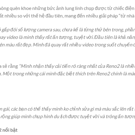
hông quên khoe những bức ảnh lung linh chụp được từ chiếc điện 
ất nhiều so với thế hệ đầu tiên, mang đến nhiều giải pháp “từ nhà 
có gấp đôi số lượng camera sau, chưa kể là từng thứ bên trong, p
ay video là mình thấy rất ấn tượng, tuyệt vời. Đầu tiên là khả nă
 lên màu rất đẹp. Mình đã quay rất nhiều video trong suốt chuyến 
a sẻ rằng
“Mình nhận thấy cải tiến rõ ràng nhất của Reno2 là nhi
 Một trong những cái mình đặc biệt thích trên Reno2 chính là màu
 gái, các bạn có thể thấy mình ko chỉnh sửa gì mà màu sắc lên rất
rộng giúp mình chụp hình du lịch được tuyệt vời và trông ấn tượn
 nổi bật