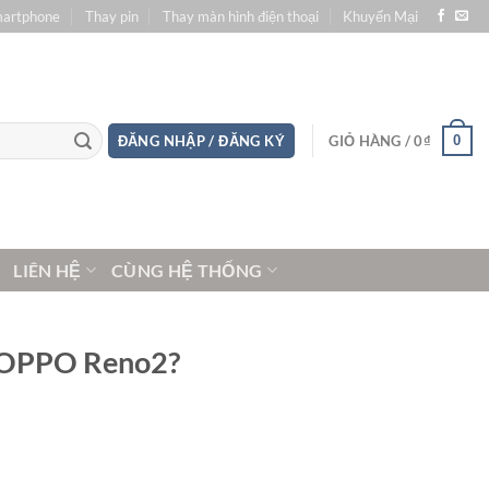
martphone
Thay pin
Thay màn hình điện thoại
Khuyến Mại
0
ĐĂNG NHẬP / ĐĂNG KÝ
GIỎ HÀNG /
0
₫
LIÊN HỆ
CÙNG HỆ THỐNG
ng OPPO Reno2?