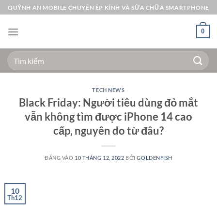
Bỏ
QUỲNH AN MOBILE CHUYÊN ÉP KÍNH VÀ SỬA CHỮA SMARTPHONE
qua
nội
0
dung
Tìm
kiếm:
TECH NEWS
Black Friday: Người tiêu dùng đỏ mắt
vẫn không tìm được iPhone 14 cao
cấp, nguyên do từ đâu?
ĐĂNG VÀO
10 THÁNG 12, 2022
BỞI
GOLDENFISH
10
Th12