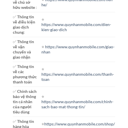
về chủ sở
he/
hữu website
:
✅
Thông tin
⭐️
về điều kiện
https://www.quynhanmobile.com/dien-
giao dịch
kien-giao-dich
chung
:
✅
Thông tin
về vận
⭐️
https://www.quynhanmobile.com/giao-
chuyển và
nhan
giao nhận
✅
Thông tin
⭐️
về các
https://www.quynhanmobile.com/thanh-
phương thức
toan
thanh toán
✅
Chính sách
bảo vệ thông
⭐️
tin cá nhân
https://www.quynhanmobile.com/chinh-
của người
sach-bao-mat-thong-tin/
tiêu dùng
✅
Thông tin
⭐️
https://www.quynhanmobile.com/shop/
hàng hóa