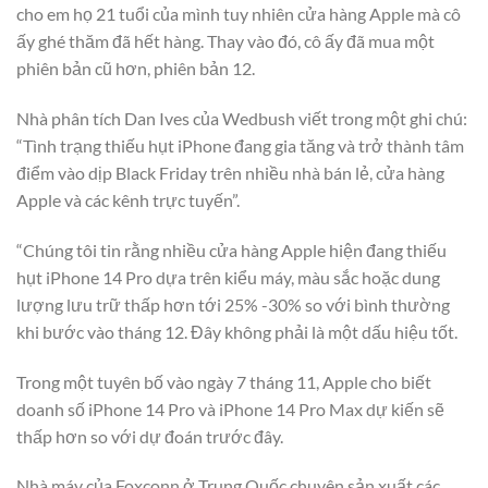
cho em họ 21 tuổi của mình tuy nhiên cửa hàng Apple mà cô
ấy ghé thăm đã hết hàng. Thay vào đó, cô ấy đã mua một
phiên bản cũ hơn, phiên bản 12.
Nhà phân tích Dan Ives của Wedbush viết trong một ghi chú:
“Tình trạng thiếu hụt iPhone đang gia tăng và trở thành tâm
điểm vào dịp Black Friday trên nhiều nhà bán lẻ, cửa hàng
Apple và các kênh trực tuyến”.
“Chúng tôi tin rằng nhiều cửa hàng Apple hiện đang thiếu
hụt iPhone 14 Pro dựa trên kiểu máy, màu sắc hoặc dung
lượng lưu trữ thấp hơn tới 25% -30% so với bình thường
khi bước vào tháng 12. Đây không phải là một dấu hiệu tốt.
Trong một tuyên bố vào ngày 7 tháng 11, Apple cho biết
doanh số iPhone 14 Pro và iPhone 14 Pro Max dự kiến sẽ
thấp hơn so với dự đoán trước đây.
Nhà máy của Foxconn ở Trung Quốc chuyên sản xuất các