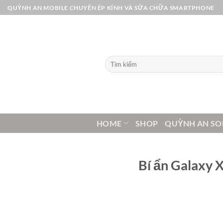
Bỏ
QUỲNH AN MOBILE CHUYÊN ÉP KÍNH VÀ SỬA CHỮA SMARTPHONE
qua
nội
dung
Tìm
kiếm:
HOME
SHOP
QUỲNH AN SO
Bí ẩn Galaxy X