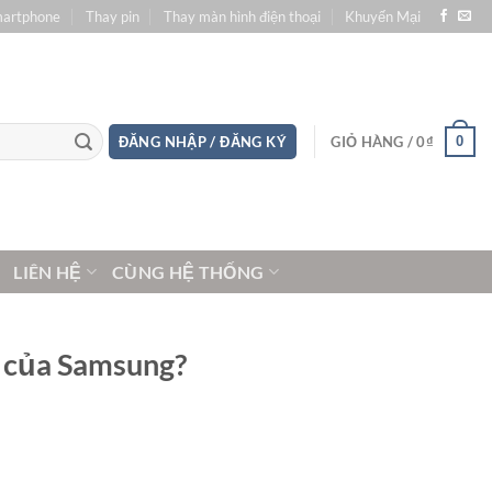
martphone
Thay pin
Thay màn hình điện thoại
Khuyến Mại
0
ĐĂNG NHẬP / ĐĂNG KÝ
GIỎ HÀNG /
0
₫
LIÊN HỆ
CÙNG HỆ THỐNG
ập của Samsung?