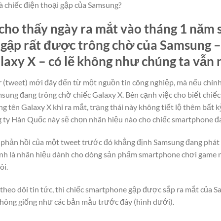
là chiếc điện thoại gập của Samsung?
cho thấy ngày ra mắt vào tháng 1 năm s
gập rất được trông chờ của Samsung –
laxy X – có lẽ không như chúng ta vẫn 
r (tweet) mới đây đến từ một nguồn tin công nghiệp, mà nếu chính x
sung đang trông chờ chiếc Galaxy X. Bên cạnh việc cho biết chi
 tên Galaxy X khi ra mắt, trạng thái này không tiết lộ thêm bất k
g ty Hàn Quốc này sẽ chọn nhãn hiệu nào cho chiếc smartphone đa
t phản hồi của một tweet trước đó khẳng định Samsung đang phát
hính là nhãn hiệu dành cho dòng sản phẩm smartphone chơi game 
ôi.
eo dõi tin tức, thì chiếc smartphone gập được sắp ra mắt của S
hông giống như các bản mẫu trước đây (hình dưới).