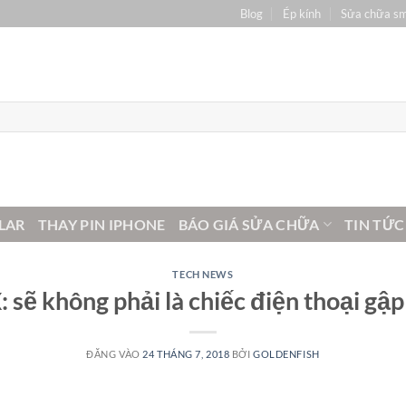
Blog
Ép kính
Sửa chữa s
LAR
THAY PIN IPHONE
BÁO GIÁ SỬA CHỮA
TIN TỨC
TECH NEWS
: sẽ không phải là chiếc điện thoại g
ĐĂNG VÀO
24 THÁNG 7, 2018
BỞI
GOLDENFISH