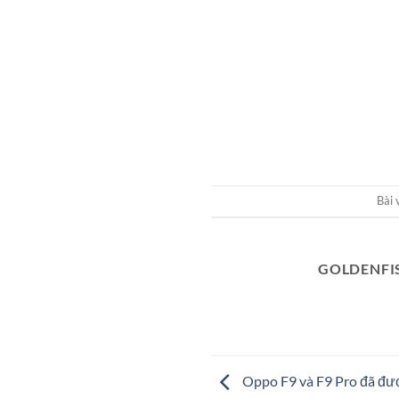
Bài 
GOLDENFI
Oppo F9 và F9 Pro đã đượ