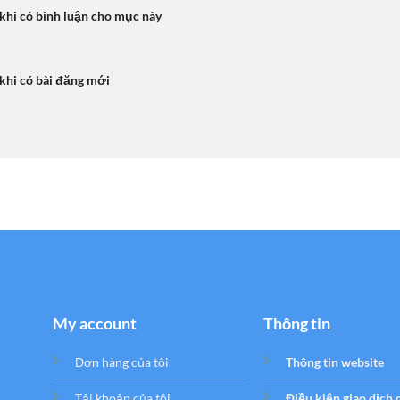
 khi có bình luận cho mục này
 khi có bài đăng mới
My account
Thông tin
Đơn hàng của tôi
Thông tin website
Tải khoản của tôi
Điều kiện giao dịch