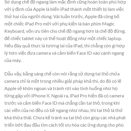
Sử dụng chế độ ngang làm mặc định cũng hoàn toàn phù hợp
với ý định của Apple là biến iPad thành một thiết bị làm việc
thứ hai của người dùng. Vài tuần trước, Apple đã công bố
một chiếc iPad Pro mới với phụ kiện là bàn phím Magic
Keyboard, vốn ưu tiên cho chế độ ngang hơn là chế độ đứng,
để chiếc tablet này có thể hoạt động như một chiếc laptop.
Nếu đây quả thực là tương lai của iPad, thì chẳng còn gì hợp
lý hơn việc đưa camera và cảm biến Face ID vào cạnh ngang
của máy.
Dẫu vậy, bằng sáng chế còn nói rằng sử dụng tai thỏ chứa
camera chỉ là một trong nhiều giải pháp khả thi, do đó có lẽ
Apple sẽ khôn ngoan và tránh rơi vào tình huống như họ
từng gặp với iPhone X. Ngoài ra, iPad Pro hiện đã có camera
trước và cảm biến Face ID mà chẳng cần tai thỏ, trong khi
các viền của nó đều có bề ngang như nhau, thì tai thỏ là thứ
khá thừa thãi. Chưa kể tránh xa tai thỏ còn giúp các nhà phát
triển bớt đau đầu tìm cách tối ưu hóa các ứng dụng cho phù