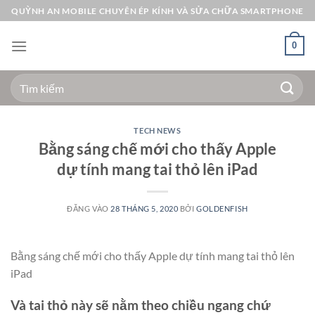
Bỏ
QUỲNH AN MOBILE CHUYÊN ÉP KÍNH VÀ SỬA CHỮA SMARTPHONE
qua
nội
0
dung
Tìm
kiếm:
TECH NEWS
Bằng sáng chế mới cho thấy Apple
dự tính mang tai thỏ lên iPad
ĐĂNG VÀO
28 THÁNG 5, 2020
BỞI
GOLDENFISH
Bằng sáng chế mới cho thấy Apple dự tính mang tai thỏ lên
iPad
Và tai thỏ này sẽ nằm theo chiều ngang chứ