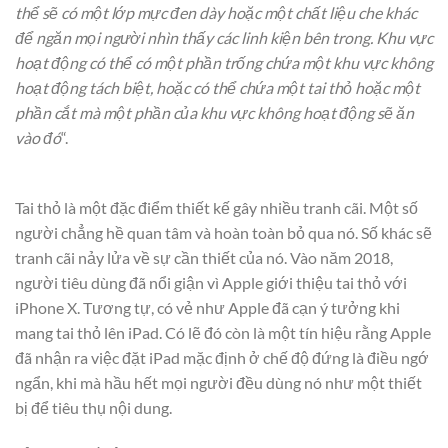
thể sẽ có một lớp mực đen dày hoặc một chất liệu che khác
để ngăn mọi người nhìn thấy các linh kiện bên trong. Khu vực
hoạt động có thể có một phần trống chứa một khu vực không
hoạt động tách biệt, hoặc có thể chứa một tai thỏ hoặc một
phần cắt mà một phần của khu vực không hoạt động sẽ ăn
vào đó
“.
Tai thỏ là một đặc điểm thiết kế gây nhiều tranh cãi. Một số
người chẳng hề quan tâm và hoàn toàn bỏ qua nó. Số khác sẽ
tranh cãi nảy lửa về sự cần thiết của nó. Vào năm 2018,
người tiêu dùng đã nổi giận vì Apple giới thiệu tai thỏ với
iPhone X. Tương tự, có vẻ như Apple đã cạn ý tưởng khi
mang tai thỏ lên iPad. Có lẽ đó còn là một tín hiệu rằng Apple
đã nhận ra việc đặt iPad mặc định ở chế độ đứng là điều ngớ
ngẩn, khi mà hầu hết mọi người đều dùng nó như một thiết
bị để tiêu thụ nội dung.