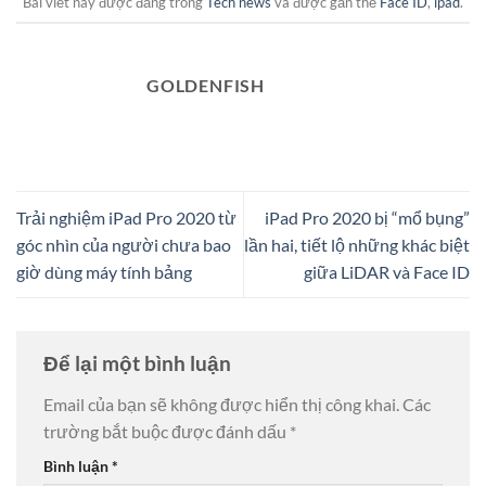
Bài viết này được đăng trong
Tech news
và được gắn thẻ
Face ID
,
ipad
.
GOLDENFISH
Trải nghiệm iPad Pro 2020 từ
iPad Pro 2020 bị “mổ bụng”
góc nhìn của người chưa bao
lần hai, tiết lộ những khác biệt
giờ dùng máy tính bảng
giữa LiDAR và Face ID
Để lại một bình luận
Email của bạn sẽ không được hiển thị công khai.
Các
trường bắt buộc được đánh dấu
*
Bình luận
*