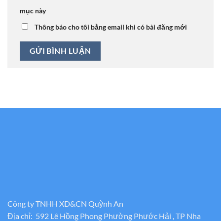
mục này
Thông báo cho tôi bằng email khi có bài đăng mới
Công ty TNHH XD&CN Quỳnh An
Địa chỉ: 592 Lê Hồng Phong Phường Phước Hải , TP Nha