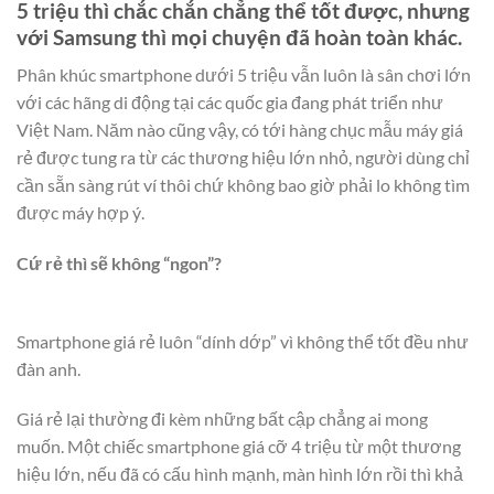
5 triệu thì chắc chắn chẳng thể tốt được, nhưng
với Samsung thì mọi chuyện đã hoàn toàn khác.
Phân khúc smartphone dưới 5 triệu vẫn luôn là sân chơi lớn
với các hãng di động tại các quốc gia đang phát triển như
Việt Nam. Năm nào cũng vậy, có tới hàng chục mẫu máy giá
rẻ được tung ra từ các thương hiệu lớn nhỏ, người dùng chỉ
cần sẵn sàng rút ví thôi chứ không bao giờ phải lo không tìm
được máy hợp ý.
Cứ rẻ thì sẽ không “ngon”?
Smartphone giá rẻ luôn “dính dớp” vì không thể tốt đều như
đàn anh.
Giá rẻ lại thường đi kèm những bất cập chẳng ai mong
muốn. Một chiếc smartphone giá cỡ 4 triệu từ một thương
hiệu lớn, nếu đã có cấu hình mạnh, màn hình lớn rồi thì khả