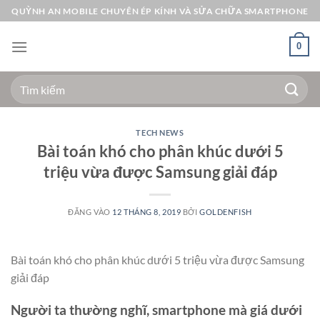
Bỏ
QUỲNH AN MOBILE CHUYÊN ÉP KÍNH VÀ SỬA CHỮA SMARTPHONE
qua
nội
0
dung
Tìm
kiếm:
TECH NEWS
Bài toán khó cho phân khúc dưới 5
triệu vừa được Samsung giải đáp
ĐĂNG VÀO
12 THÁNG 8, 2019
BỞI
GOLDENFISH
Bài toán khó cho phân khúc dưới 5 triệu vừa được Samsung
giải đáp
Người ta thường nghĩ, smartphone mà giá dưới