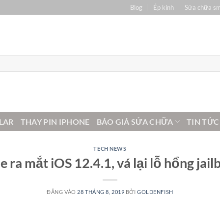
Blog
Ép kính
Sửa chữa s
LAR
THAY PIN IPHONE
BÁO GIÁ SỬA CHỮA
TIN TỨC
TECH NEWS
e ra mắt iOS 12.4.1, vá lại lỗ hổng jail
ĐĂNG VÀO
28 THÁNG 8, 2019
BỞI
GOLDENFISH