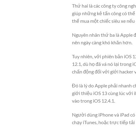
Thứ hai là các công ty công ng
giúp những kẻ tấn công có thể 
thể mua một chiếc siêu xe nếu 
Nguyên nhân thứ ba là Apple đ
nên ngày càng khó khăn hơn.
Tuy nhiên, với phiên bản iOS 1
12.1, dù họ đã vá nó lại trong
chấn động đối với giới hacker v
Đó là lý do Apple phải nhanh ch
giới thiệu iOS 13 cùng lúc với 
vào trong iOS 12.4.1.
Người dùng iPhone và iPad có t
chạy iTunes, hoặc trực tiếp tả