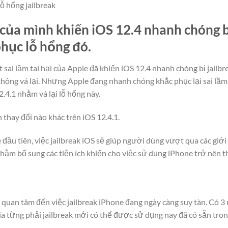
lỗ hổng jailbreak
i của mình khiến iOS 12.4 nhanh chóng b
phục lỗ hổng đó.
t sai lầm tai hại của Apple đã khiến iOS 12.4 nhanh chóng bị jailbr
không vá lại. Nhưng Apple đang nhanh chóng khắc phục lại sai lầm 
.4.1 nhằm vá lại lỗ hổng này.
thay đổi nào khác trên iOS 12.4.1.
ầu tiên, việc jailbreak iOS sẽ giúp người dùng vượt qua các giới 
hằm bổ sung các tiện ích khiến cho việc sử dụng iPhone trở nên th
quan tâm đến việc jailbreak iPhone đang ngày càng suy tàn. Có 
kia từng phải jailbreak mới có thể được sử dụng nay đã có sẵn tron