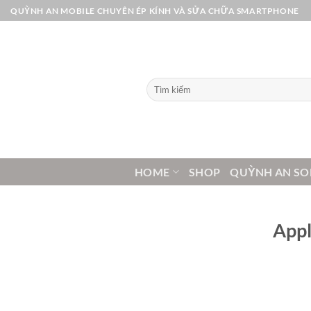
Bỏ
QUỲNH AN MOBILE CHUYÊN ÉP KÍNH VÀ SỬA CHỮA SMARTPHONE
qua
nội
dung
Tìm
kiếm:
HOME
SHOP
QUỲNH AN SO
Appl