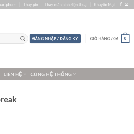
martphone
Thay pin
Thay màn hình điện thoại
Khuyến Mại
0
ĐĂNG NHẬP / ĐĂNG KÝ
GIỎ HÀNG /
0
₫
LIÊN HỆ
CÙNG HỆ THỐNG
break