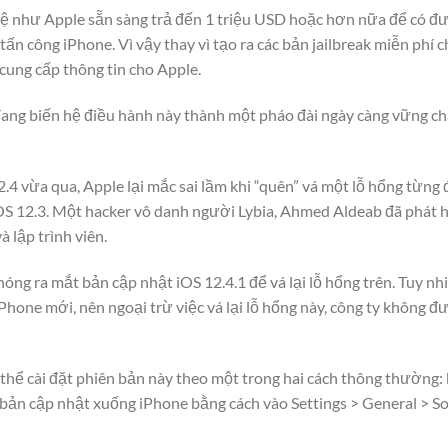
hệ như Apple sẵn sàng trả đến 1 triệu USD hoặc hơn nữa để có đư
tấn công iPhone. Vì vậy thay vì tạo ra các bản jailbreak miễn phí 
cung cấp thông tin cho Apple.
ang biến hệ điều hành này thành một pháo đài ngày càng vững ch
2.4 vừa qua, Apple lại mắc sai lầm khi “quên” vá một lỗ hổng từng
 iOS 12.3. Một hacker vô danh người Lybia, Ahmed Aldeab đã phát 
à lập trình viên.
óng ra mắt bản cập nhật iOS 12.4.1 để vá lại lỗ hổng trên. Tuy nhiê
iPhone mới, nên ngoại trừ việc vá lại lỗ hổng này, công ty không 
hể cài đặt phiên bản này theo một trong hai cách thông thường: k
i bản cập nhật xuống iPhone bằng cách vào Settings > General > S