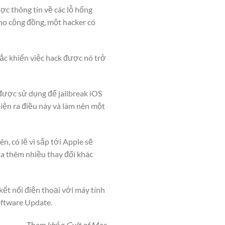
ợc thông tin về các lỗ hổng
cho cộng đồng, một hacker có
ắc khiến việc hack được nó trở
 được sử dụng để jailbreak iOS
hiện ra điều này và làm nên một
n, có lẽ vì sắp tới Apple sẽ
đưa thêm nhiều thay đổi khác
ết nối điện thoại với máy tính
oftware Update.
Tham khảo Cult of Mac