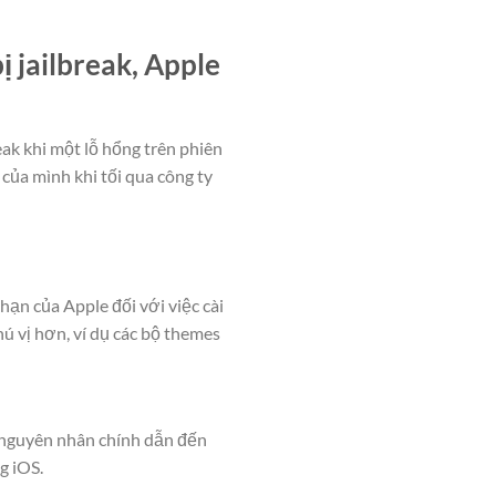
ị jailbreak, Apple
eak khi một lỗ hổng trên phiên
của mình khi tối qua công ty
hạn của Apple đối với việc cài
ú vị hơn, ví dụ các bộ themes
3 nguyên nhân chính dẫn đến
g iOS.