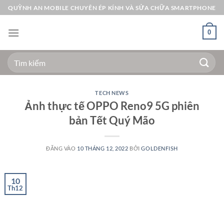
Bỏ
QUỲNH AN MOBILE CHUYÊN ÉP KÍNH VÀ SỬA CHỮA SMARTPHONE
qua
nội
0
dung
Tìm
kiếm:
TECH NEWS
Ảnh thực tế OPPO Reno9 5G phiên
bản Tết Quý Mão
ĐĂNG VÀO
10 THÁNG 12, 2022
BỞI
GOLDENFISH
10
Th12