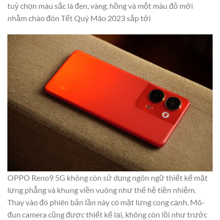
tuỳ chọn màu sắc là đen, vàng, hồng và một màu đỏ mới
nhằm chào đón Tết Quý Mão 2023 sắp tới
OPPO Reno9 5G không còn sử dụng ngôn ngữ thiết kế mặt
lưng phẳng và khung viền vuông như thế hệ tiền nhiệm.
Thay vào đó phiên bản lần này có mặt lưng cong cạnh. Mô-
đun camera cũng được thiết kế lại, không còn lồi như trước