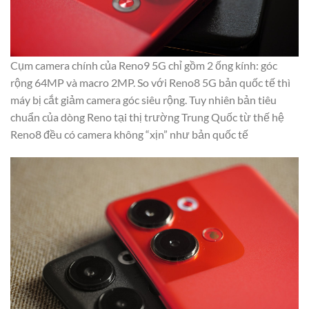
Cụm camera chính của Reno9 5G chỉ gồm 2 ống kính: góc
rộng 64MP và macro 2MP. So với Reno8 5G bản quốc tế thì
máy bị cắt giảm camera góc siêu rộng. Tuy nhiên bản tiêu
chuẩn của dòng Reno tại thị trường Trung Quốc từ thế hệ
Reno8 đều có camera không “xịn” như bản quốc tế