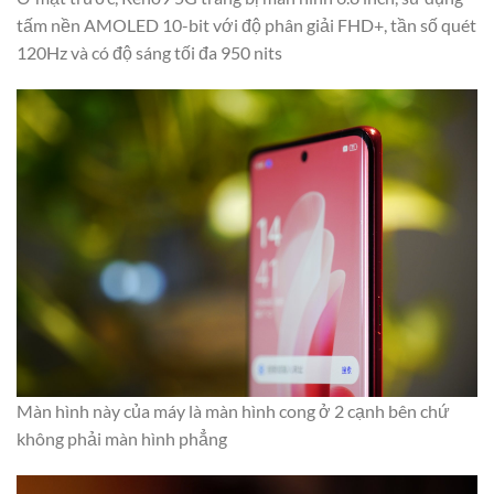
tấm nền AMOLED 10-bit với độ phân giải FHD+, tần số quét
120Hz và có độ sáng tối đa 950 nits
Màn hình này của máy là màn hình cong ở 2 cạnh bên chứ
không phải màn hình phẳng