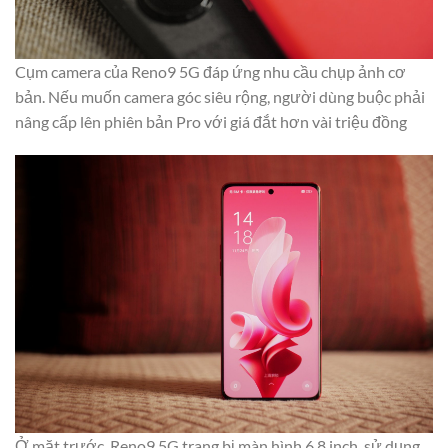
Cụm camera của Reno9 5G đáp ứng nhu cầu chụp ảnh cơ
bản. Nếu muốn camera góc siêu rộng, người dùng buộc phải
nâng cấp lên phiên bản Pro với giá đắt hơn vài triệu đồng
Ở mặt trước, Reno9 5G trang bị màn hình 6.8 inch, sử dụng