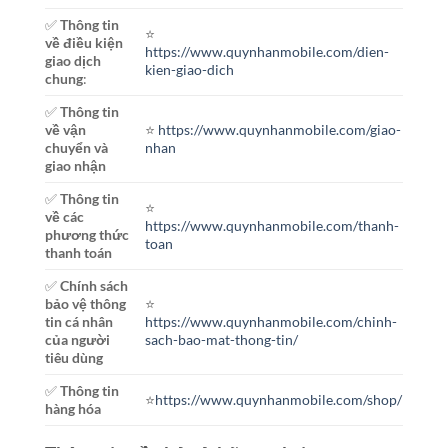
✅
Thông tin
⭐️
về điều kiện
https://www.quynhanmobile.com/dien-
giao dịch
kien-giao-dich
chung
:
✅
Thông tin
về vận
⭐️
https://www.quynhanmobile.com/giao-
chuyển và
nhan
giao nhận
✅
Thông tin
⭐️
về các
https://www.quynhanmobile.com/thanh-
phương thức
toan
thanh toán
✅
Chính sách
bảo vệ thông
⭐️
tin cá nhân
https://www.quynhanmobile.com/chinh-
của người
sach-bao-mat-thong-tin/
tiêu dùng
✅
Thông tin
⭐️
https://www.quynhanmobile.com/shop/
hàng hóa