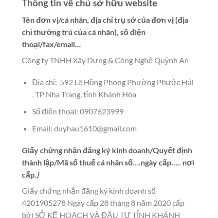
Thông tin về chủ sở hữu website
Tên đơn vị/cá nhân, địa chỉ trụ sở của đơn vị (địa
chỉ thường trú của cá nhân), số điện
thoại/fax/email…
Công ty TNHH Xây Dựng & Công Nghệ Quỳnh An
Địa chỉ: 592 Lê Hồng Phong Phường Phước Hải
, TP Nha Trang, tỉnh Khánh Hòa
Số điện thoại: 0907623999
Email:
duyhau1610@gmail.com
Giấy chứng nhận đăng ký kinh doanh/Quyết định
thành lập/Mã số thuế cá nhân số….ngày cấp….. nơi
cấp.
)
Giấy chứng nhận đăng ký kinh doanh số
4201905278 Ngày cấp 28 tháng 8 năm 2020 cấp
bới SỞ KẾ HOẠCH VÀ ĐẦU TƯ TỈNH KHÁNH