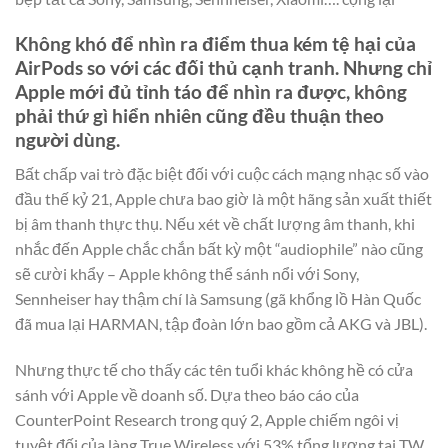
Không khó để nhìn ra điểm thua kém tệ hại của
AirPods so với các đối thủ cạnh tranh. Nhưng chỉ
Apple mới đủ tỉnh táo để nhìn ra được, không
phải thứ gì hiển nhiên cũng đều thuận theo
người dùng.
Bất chấp vai trò đặc biệt đối với cuộc cách mạng nhạc số vào
đầu thế kỷ 21, Apple chưa bao giờ là một hãng sản xuất thiết
bị âm thanh thực thụ. Nếu xét về chất lượng âm thanh, khi
nhắc đến Apple chắc chắn bất kỳ một “audiophile” nào cũng
sẽ cười khẩy – Apple không thể sánh nổi với Sony,
Sennheiser hay thậm chí là Samsung (gã khổng lồ Hàn Quốc
đã mua lại HARMAN, tập đoàn lớn bao gồm cả AKG và JBL).
Nhưng thực tế cho thấy các tên tuổi khác không hề có cửa
sánh với Apple về doanh số. Dựa theo báo cáo của
CounterPoint Research trong quý 2, Apple chiếm ngôi vị
tuyệt đối của làng True Wireless với 53% tổng lượng tai TW