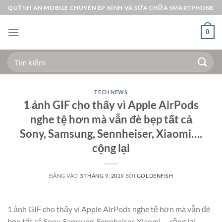
Bỏ
QUỲNH AN MOBILE CHUYÊN ÉP KÍNH VÀ SỬA CHỮA SMARTPHONE
qua
nội
0
dung
Tìm
kiếm:
TECH NEWS
1 ảnh GIF cho thấy vì Apple AirPods
nghe tệ hơn mà vẫn đè bẹp tất cả
Sony, Samsung, Sennheiser, Xiaomi….
cộng lại
ĐĂNG VÀO
3 THÁNG 9, 2019
BỞI
GOLDENFISH
1 ảnh GIF cho thấy vì Apple AirPods nghe tệ hơn mà vẫn đè
bẹp tất cả Sony, Samsung, Sennheiser, Xiaomi…. cộng lại