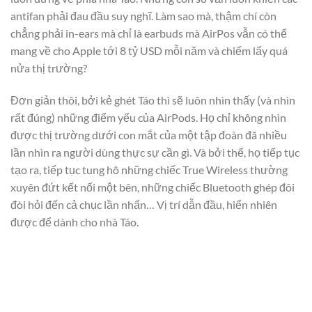
antifan phải đau đầu suy nghĩ. Làm sao mà, thậm chí còn
chẳng phải in-ears mà chỉ là earbuds mà AirPos vẫn có thể
mang về cho Apple tới 8 tỷ USD mỗi năm và chiếm lấy quá
nửa thị trường?
Đơn giản thôi, bởi kẻ ghét Táo thì sẽ luôn nhìn thấy (và nhìn
rất đúng) những điểm yếu của AirPods. Họ chỉ không nhìn
được thị trường dưới con mắt của một tập đoàn đã nhiều
lần nhìn ra người dùng thực sự cần gì. Và bởi thế, họ tiếp tục
tạo ra, tiếp tục tung hô những chiếc True Wireless thường
xuyên đứt kết nối một bên, những chiếc Bluetooth ghép đôi
đòi hỏi đến cả chục lần nhấn… Vị trí dẫn đầu, hiển nhiên
được để dành cho nhà Táo.