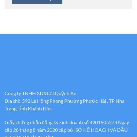
Công ty TNHH XD&CN Quỳnh An
Địa chỉ: 592 Lê Hồng Phong Phường Phước Hải , TP Nha
Trang, tỉnh Khánh Hòa
Giấy chứng nhận đăng ký kinh doanh số 4201905278 Ngày
cấp 28 tháng 8 năm 2020 cấp bới SỞ KẾ HOẠCH VÀ ĐẦU