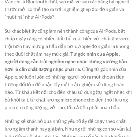
Vẫn chỉ là Bluetooth thôi, sao mãi về sau các hãng tai nghe đi
trước mới có thể tạo ra trải nghiệm ghép đôi đơn giản và
“nuột nà” như AirPods?
Sự khác biệt ấy cũng làm nên thành công của AirPods, bất
chấp ngày càng có nhiều đối thủ xuất hiện với chất âm vượt
trội hơn hay mức giá hấp dẫn hơn. Apple đơn giản là không
theo đuổi chất âm hay mức giá.
Từ góc nhìn của Apple,
người dùng cần trải nghiệm nghe nhạc không vướng bận
hơn là cần chất lượng nhạc phát ra.
Cũng từ góc nhìn của
Apple, sẽ luôn luôn có những người bỏ ra một khoản tiền
tương đối lớn để nhận lấy một trải nghiệm sử dụng hoàn
hảo. Từ khâu kết nối cho đến khâu sử dụng (tự ngắt nhạc khi
bỏ khỏi tai), từ chất lượng microphone cho đến thời lượng
pin trên trọng lượng, với Táo, tất cả đều phải hoàn hảo.
Những kẻ khác bỏ qua những yếu tố ấy để chạy theo chất
lượng âm thanh hay giá bán. Nhưng rồi những con số vẫn lại
luôn đứng về phía nhà Táo. Những con số vẫn luôn khiến các