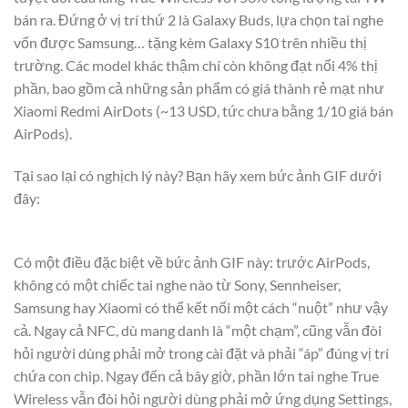
bán ra. Đứng ở vị trí thứ 2 là Galaxy Buds, lựa chọn tai nghe
vốn được Samsung… tặng kèm Galaxy S10 trên nhiều thị
trường. Các model khác thậm chí còn không đạt nổi 4% thị
phần, bao gồm cả những sản phẩm có giá thành rẻ mạt như
Xiaomi Redmi AirDots (~13 USD, tức chưa bằng 1/10 giá bán
AirPods).
Tại sao lại có nghịch lý này? Bạn hãy xem bức ảnh GIF dưới
đây:
Có một điều đặc biệt về bức ảnh GIF này: trước AirPods,
không có một chiếc tai nghe nào từ Sony, Sennheiser,
Samsung hay Xiaomi có thể kết nối một cách “nuột” như vậy
cả. Ngay cả NFC, dù mang danh là “một chạm”, cũng vẫn đòi
hỏi người dùng phải mở trong cài đặt và phải “áp” đúng vị trí
chứa con chip. Ngay đến cả bây giờ, phần lớn tai nghe True
Wireless vẫn đòi hỏi người dùng phải mở ứng dụng Settings,