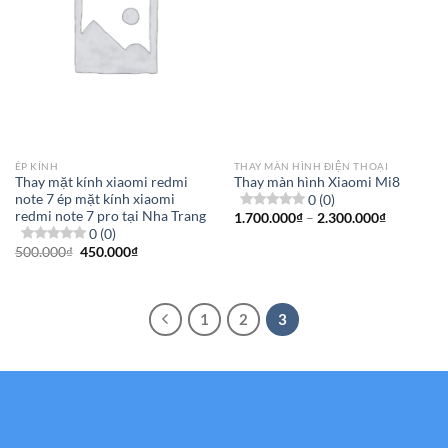
ÉP KÍNH
THAY MÀN HÌNH ĐIỆN THOẠI
Thay mặt kính xiaomi redmi
Thay màn hình Xiaomi Mi8
note 7 ép mặt kính xiaomi
0 (0)
redmi note 7 pro tại Nha Trang
Khoảng
1.700.000
₫
–
2.300.000
₫
giá:
0 (0)
từ
Giá
Giá
500.000
₫
450.000
₫
1.700.000
gốc
hiện
đến
là:
tại
2.300.000
500.000₫.
là:
450.000₫.
1
2
3