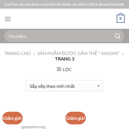
Bỏ
QUỲNH AN MOBILE CHUYÊN ÉP KÍNH VÀ SỬA CHỮA SMARTPHONE
qua
nội
0
dung
Tìm
kiếm:
TRANG CHỦ
»
SẢN PHẨM ĐƯỢC GẮN THẺ “ XIAOMI”
»
TRANG 3
LỌC
Giảm giá!
Giảm giá!