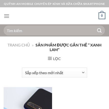
Bỏ
QUỲNH AN MOBILE CHUYÊN ÉP KÍNH VÀ SỬA CHỮA SMARTPHONE
qua
nội
0
dung
Tìm
kiếm:
TRANG CHỦ
»
SẢN PHẨM ĐƯỢC GẮN THẺ “ XANH
LAM”
LỌC