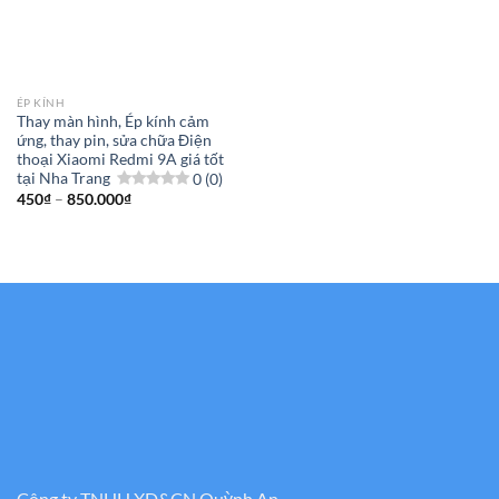
ÉP KÍNH
Thay màn hình, Ép kính cảm
ứng, thay pin, sửa chữa Điện
thoại Xiaomi Redmi 9A giá tốt
tại Nha Trang
0 (0)
Khoảng
450
₫
–
850.000
₫
giá:
từ
450₫
đến
850.000₫
Công ty TNHH XD&CN Quỳnh An